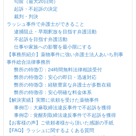
勾留（最大20日間）
起訴・不起訴の決定
裁判・判決
ラッシュ事件で弁護士ができること
逮捕阻止・早期釈放を目指す弁護活動
不起訴を目指す弁護活動
仕事や家族への影響を最小限にする
【事務所紹介】薬物事件に強い弁護士法人あいち刑事
事件総合法律事務所
弊所の特徴①：24時間無料法律相談受付
弊所の特徴②：安心の即日・迅速対応
弊所の特徴③：経験豊富な弁護士が多数在籍
弊所の特徴④：安心明確な料金体系
【解決実績】実際に依頼を受けた薬物事件
事例①：大麻取締法違反事件で不起訴を獲得
事例②：覚醒剤取締法違反事件で不起訴を獲得
【お客様の声】ご依頼者様から頂いた感謝の手紙
【FAQ】ラッシュに関するよくある質問