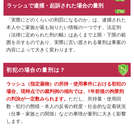
ラッシュで逮捕・起訴された場合の量刑
「実際にどのくらいの刑罰になるのか」は、逮捕された
本人やご家族が最も知りたい情報の一つです。法定刑
（法律に定められた刑の幅）はあくまで上限・下限の範
囲を示すものであり、実際に言い渡される量刑は事案の
内容によって大きく変わります。
初犯の場合の量刑は？
ラッシュ（指定薬物）の所持・使用事件における初犯の
場合、現時点での裁判例の傾向では、1年前後の拘禁刑
の判決が一定数みられます。
ただし、所持量・使用回
数・犯行の態様・本人の反省の程度・社会的な定着状況
（仕事・家族との関係）などの事情が量刑に大きく影響
します。