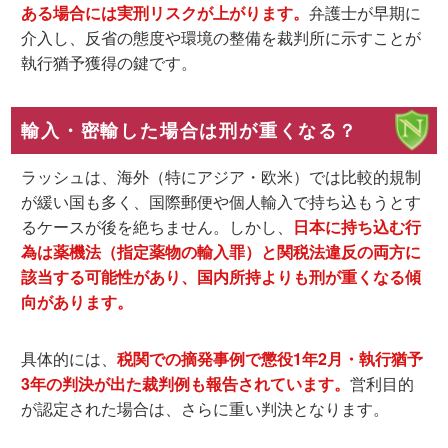
ある場合には実刑リスクが上がります。
弁護士が早期に
介入し、反省の態度や環境の整備を裁判所に示すことが
執行猶予獲得の鍵
です。
輸入・密輸した場合は刑が重くなる？
ラッシュは、海外（特にアジア・欧米）では比較的規制
が緩い国も多く、国際郵便や個人輸入で持ち込もうとす
るケースが後を絶ちません。しかし、
日本に持ち込む行
為は薬機法（指定薬物の輸入罪）と関税法違反の両方に
該当する可能性があり、国内所持よりも刑が重くなる傾
向があります。
具体的には、
税関での摘発事例で懲役1年2月・執行猶予
3年の判決が出た裁判例も報告されています。
営利目的
が認定された場合は、さらに重い判決となります。