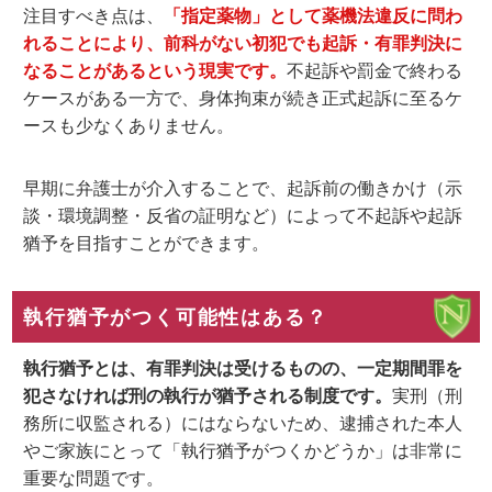
注目すべき点は、
「指定薬物」として薬機法違反に問わ
れることにより、
前科がない初犯でも起訴・有罪判決に
なることがある
という現実です。
不起訴や罰金で終わる
ケースがある一方で、身体拘束が続き正式起訴に至るケ
ースも少なくありません。
早期に弁護士が介入することで、起訴前の働きかけ（示
談・環境調整・反省の証明など）によって不起訴や起訴
猶予を目指すことができます。
執行猶予がつく可能性はある？
執行猶予とは、有罪判決は受けるものの、一定期間罪を
犯さなければ刑の執行が猶予される制度です。
実刑（刑
務所に収監される）にはならないため、逮捕された本人
やご家族にとって「執行猶予がつくかどうか」は非常に
重要な問題です。