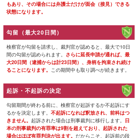
もあり、その場合には弁護士だけが面会（接見）できる
状態になります。
勾留（最大20日間）
検察官が勾留を請求し、裁判官が認めると、最大で10日
間の勾留が認められます。
さらに延長申請が通れば、最
大20日間（逮捕からは計23日間）、身柄を拘束され続け
ることになります。
この期間中も取り調べが続きます。
起訴・不起訴の決定
勾留期間が終わる前に、検察官が起訴するか不起訴にす
るかを決定します。
不起訴になれば釈放され、前科はつ
きません。
起訴された場合は刑事裁判に移行します。
日
本の刑事裁判の有罪率は9割を超えており、起訴された
場合はほぼ有罪判決が出ます。
だからこそ、
起訴前の段