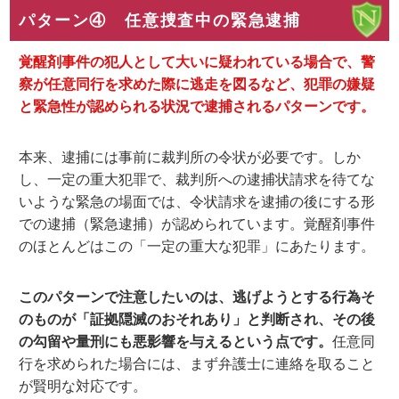
パターン④ 任意捜査中の緊急逮捕
覚醒剤事件の犯人として大いに疑われている場合で、警
察が任意同行を求めた際に逃走を図るなど、犯罪の嫌疑
と緊急性が認められる状況で逮捕されるパターンです。
本来、逮捕には事前に裁判所の令状が必要です。しか
し、一定の重大犯罪で、裁判所への逮捕状請求を待てな
いような緊急の場面では、令状請求を逮捕の後にする形
での逮捕（緊急逮捕）が認められています。覚醒剤事件
のほとんどはこの「一定の重大な犯罪」にあたります。
このパターンで注意したいのは、逃げようとする行為そ
のものが「証拠隠滅のおそれあり」と判断され、その後
の勾留や量刑にも悪影響を与える
という点です。
任意同
行を求められた場合には、まず弁護士に連絡を取ること
が賢明な対応です。