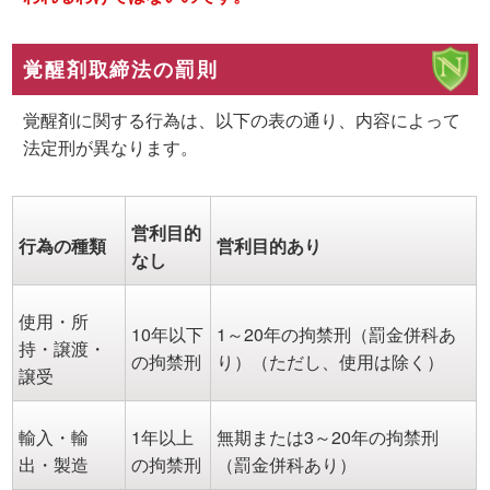
覚醒剤取締法の罰則
覚醒剤に関する行為は、以下の表の通り、内容によって
法定刑が異なります。
営利目的
行為の種類
営利目的あり
なし
使用・所
10年以下
1～20年の拘禁刑（罰金併科あ
持・譲渡・
の拘禁刑
り）（ただし、使用は除く）
譲受
輸入・輸
1年以上
無期または3～20年の拘禁刑
出・製造
の拘禁刑
（罰金併科あり）