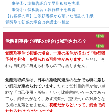
事例①：準抗告認容で早期釈放を実現
事例②：保釈認容＋執行猶予を獲得
【お客様の声】ご依頼者様から頂いた感謝の手紙
覚醒剤で初犯の場合は弁護士へ相談
覚醒剤事件で初犯の場合は減刑される？
覚醒剤事件で初犯の場合、一定の条件が揃えば「執行猶
予付き判決」を得られる可能性があります。
ただし、そ
れは自動的に与えられるものではありません。
覚醒剤取締法は、日本の薬物関連法のなかでも特に厳し
い罰則が定められています。
たとえ営利目的等が無い単
純な「自己使用・所持」という比較的軽いケースであっ
ても、
罰金刑がなく、必ず拘禁刑（懲役刑）の対象
とな
る点は見落とせません。
初犯だからといって、罰金で終
われるわけではないのです。