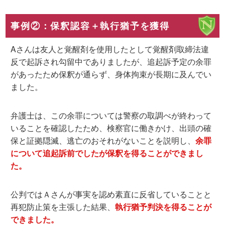
事例②：保釈認容＋執行猶予を獲得
Aさんは友人と覚醒剤を使用したとして覚醒剤取締法違
反で起訴され勾留中でありましたが、追起訴予定の余罪
があったため保釈が通らず、身体拘束が長期に及んでい
ました。
弁護士は、この余罪については警察の取調べが終わって
いることを確認したため、検察官に働きかけ、出頭の確
保と証拠隠滅、逃亡のおそれがないことを説明し、
余罪
について追起訴前でしたが保釈を得ることができまし
た。
公判ではＡさんが事実を認め素直に反省していることと
再犯防止策を主張した結果、
執行猶予判決を得ることが
できました。