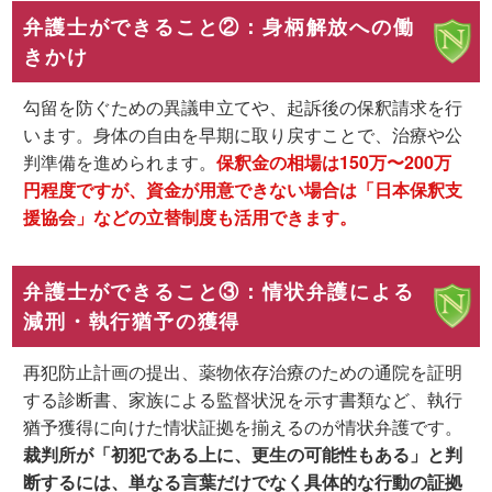
弁護士ができること②：身柄解放への働
きかけ
勾留を防ぐための異議申立てや、起訴後の
保釈請求
を行
います。身体の自由を早期に取り戻すことで、治療や公
判準備を進められます。
保釈金の相場は150万〜200万
円程度ですが、資金が用意できない場合は「日本保釈支
援協会」などの立替制度も活用できます。
弁護士ができること③：情状弁護による
減刑・執行猶予の獲得
再犯防止計画の提出、薬物依存治療のための通院を証明
する診断書、家族による監督状況を示す書類など、
執行
猶予獲得に向けた情状証拠を揃える
のが情状弁護です。
裁判所が「初犯である上に、更生の可能性もある」と判
断するには、単なる言葉だけでなく具体的な行動の証拠