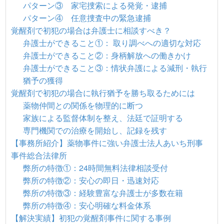
パターン③ 家宅捜索による発覚・逮捕
パターン④ 任意捜査中の緊急逮捕
覚醒剤で初犯の場合は弁護士に相談すべき？
弁護士ができること①： 取り調べへの適切な対応
弁護士ができること②：身柄解放への働きかけ
弁護士ができること③：情状弁護による減刑・執行
猶予の獲得
覚醒剤で初犯の場合に執行猶予を勝ち取るためには
薬物仲間との関係を物理的に断つ
家族による監督体制を整え、法廷で証明する
専門機関での治療を開始し、記録を残す
【事務所紹介】薬物事件に強い弁護士法人あいち刑事
事件総合法律所
弊所の特徴①：24時間無料法律相談受付
弊所の特徴②：安心の即日・迅速対応
弊所の特徴③：経験豊富な弁護士が多数在籍
弊所の特徴④：安心明確な料金体系
【解決実績】初犯の覚醒剤事件に関する事例