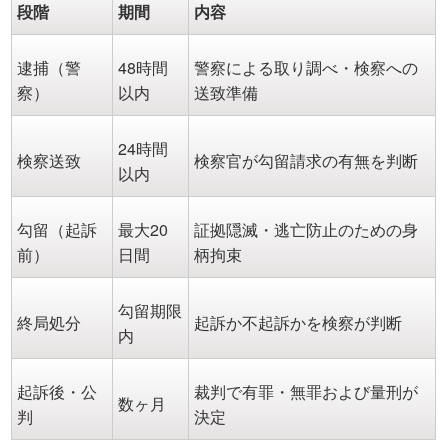
段階
期間
内容
逮捕（警
48時間
警察による取り調べ・検察への
察）
以内
送致準備
24時間
検察送致
検察官が勾留請求の有無を判断
以内
勾留（起訴
最大20
証拠隠滅・逃亡防止のための身
前）
日間
柄拘束
勾留期限
終局処分
起訴か不起訴かを検察が判断
内
起訴後・公
裁判で有罪・無罪および量刑が
数ヶ月
判
決定