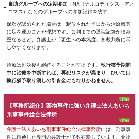
自助グループへの定期参加
：NA（ナルコティクス・アノ
ニマス）などのグループへの参加記録を残す
保釈が認められた場合は、
釈放された当日から治療機関
に足を運ぶ
ことが理想です。公判までの通院記録が積み
重なるほど、弁護士が「更生への本気度」を裁判所に示
しやすくなります。
治療は判決後も継続することが前提です。
執行猶予期間
中に治療を中断すれば、再犯リスクが高まり、ひいては
執行猶予取り消しの引き金にもなりかねません。
【事務所紹介】薬物事件に強い弁護士法人あいち
刑事事件総合法律所
弁護士法人あいち刑事事件総合法律事務所
には、刑事事
件に精通した専門の弁護士が多数在籍しています。薬物