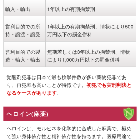
輸入・輸出
1年以上の有期拘禁刑
営利目的での所
1年以上の有期拘禁刑、情状により500
持・譲渡・譲受
万円以下の罰金併科
営利目的での製
無期若しくは3年以上の拘禁刑、情状
造・輸入・輸出
により1,000万円以下の罰金併科
覚醒剤犯罪は日本で最も検挙件数が多い薬物犯罪であ
り、再犯率も高いことが特徴です。
初犯でも実刑判決と
なるケースがあります
。
ヘロイン(麻薬)
ヘロインは、モルヒネを化学的に合成した麻薬で、極め
て強い身体依存性と精神依存性を持ちます。医療用途で