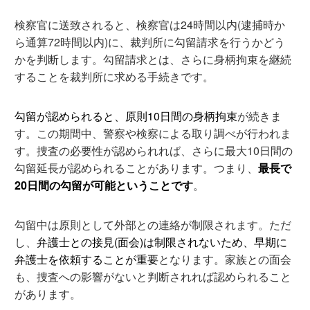
検察官に送致されると、検察官は24時間以内(逮捕時か
ら通算72時間以内)に、裁判所に勾留請求を行うかどう
かを判断します。勾留請求とは、さらに身柄拘束を継続
することを裁判所に求める手続きです。
勾留が認められると、原則10日間の身柄拘束
が続きま
す
。この期間中、警察や検察による取り調べが行われま
す。捜査の必要性が認められれば、さらに最大10日間の
勾留延長が認められることがあります。つまり、
最長で
20日間の勾留が可能ということです
。
勾留中は原則として外部との連絡が制限されます。ただ
し、
弁護士との接見(面会)は制限されないため、早期に
弁護士を依頼することが重要
となります。家族との面会
も、捜査への影響がないと判断されれば認められること
があります。