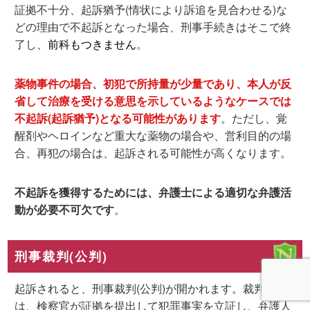
証拠不十分、起訴猶予(情状により訴追を見合わせる)な
どの理由で不起訴となった場合、刑事手続きはそこで終
了し、
前科もつきません
。
薬物事件の場合、初犯で所持量が少量であり、本人が反
省して治療を受ける意思を示しているようなケースでは
不起訴(起訴猶予)となる可能性があります
。ただし、覚
醒剤やヘロインなど重大な薬物の場合や、営利目的の場
合、再犯の場合は、起訴される可能性が高くなります。
不起訴を獲得するためには、弁護士による適切な弁護活
動が必要不可欠です
。
刑事裁判(公判)
起訴されると、刑事裁判(公判)が開かれます。裁判で
は、検察官が証拠を提出して犯罪事実を立証し、弁護人