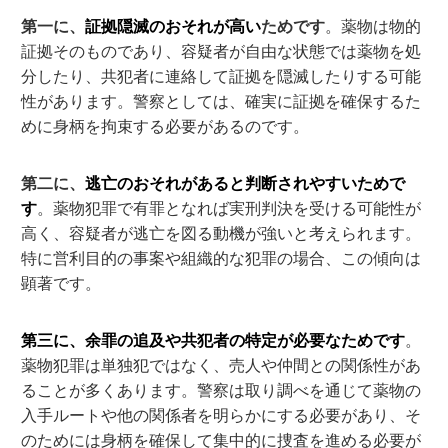
第一に、
証拠隠滅のおそれが高い
ため
です
。薬物は物的
証拠そのものであり、容疑者が自由な状態では薬物を処
分したり、共犯者に連絡して証拠を隠滅したりする可能
性があります。警察としては、確実に証拠を確保するた
めに身柄を拘束する必要があるのです。
第二に、
逃亡のおそれがあると判断されやすいため
で
す
。薬物犯罪で有罪となれば実刑判決を受ける可能性が
高く、容疑者が逃亡を図る動機が強いと考えられます。
特に営利目的の事案や組織的な犯罪の場合、この傾向は
顕著です。
第三に、余罪の追及や共犯者の特定が必要なため
です
。
薬物犯罪は単独犯ではなく、売人や仲間との関係性があ
ることが多くあります。警察は取り調べを通じて薬物の
入手ルートや他の関係者を明らかにする必要があり、そ
のためには身柄を確保して集中的に捜査を進める必要が