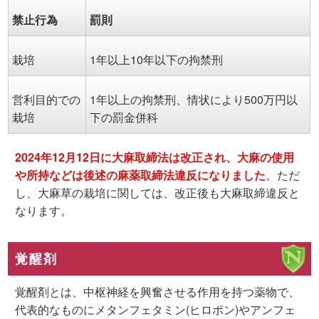
禁止行為
罰則
栽培
1年以上10年以下の拘禁刑
営利目的での
1年以上の拘禁刑、情状により500万円以
栽培
下の罰金併科
2024年12月12日に大麻取締法は改正され、大麻の使用
や所持などは後述の麻薬取締法違反
になりました
。ただ
し、大麻草の栽培に関しては、改正後も大麻取締違反と
なります。
覚醒剤
覚醒剤とは、中枢神経を興奮させる作用を持つ薬物で、
代表的なものにメタンフェタミン(ヒロポン)やアンフェ