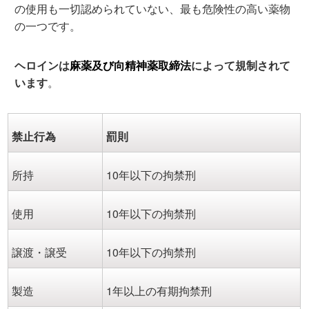
の使用も一切認められていない、最も危険性の高い薬物
の一つです。
ヘロインは
麻薬及び向精神薬取締法
によって規制されて
います
。
禁止行為
罰則
所持
10年以下の拘禁刑
使用
10年以下の拘禁刑
譲渡・譲受
10年以下の拘禁刑
製造
1年以上の有期拘禁刑