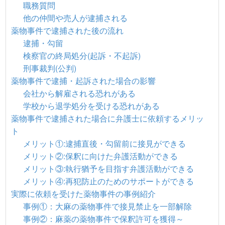
職務質問
他の仲間や売人が逮捕される
薬物事件で逮捕された後の流れ
逮捕・勾留
検察官の終局処分(起訴・不起訴)
刑事裁判(公判)
薬物事件で逮捕・起訴された場合の影響
会社から解雇される恐れがある
学校から退学処分を受ける恐れがある
薬物事件で逮捕された場合に弁護士に依頼するメリッ
ト
メリット①:逮捕直後・勾留前に接見ができる
メリット②:保釈に向けた弁護活動ができる
メリット③:執行猶予を目指す弁護活動ができる
メリット④:再犯防止のためのサポートができる
実際に依頼を受けた薬物事件の事例紹介
事例①：大麻の薬物事件で接見禁止を一部解除
事例②：麻薬の薬物事件で保釈許可を獲得～