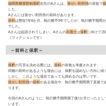
福岡県糟屋郡粕屋町
在住のAさんは、
覚せい剤所持
の容疑で
した。
Aさんには覚せい剤所持の前科があります。
前科
は懲役1年6か月、執行猶予3年でしたが、執行猶予期間
でした。
Aさんは起訴されてしまい、Aさんの
弁護士
は
保釈
に向けて活
（フィクションです）
～前科と保釈～
保釈
の可否を決める際には、
前科
の有無も考慮されます。
同種の前科があるような場合には、保釈を認めない方向に傾
しかし、このような場合であっても諦めるのは早いです。
覚せい剤所持
の
前科
がある場合や、執行猶予期間満了直後で
ります。
今回のAさんのように、執行猶予期間満了後1か月だったとし
います。