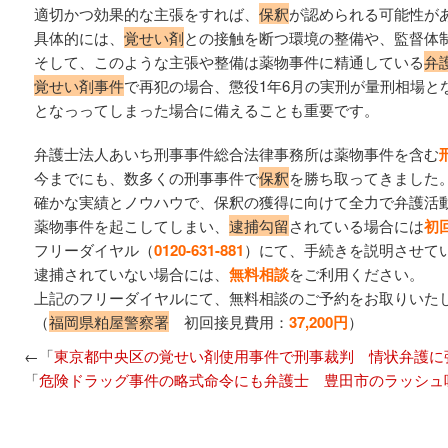
適切かつ効果的な主張をすれば、
保釈
が認められる可能性が
具体的には、
覚せい剤
との接触を断つ環境の整備や、監督体
そして、このような主張や整備は薬物事件に精通している
弁
覚せい剤事件
で再犯の場合、懲役1年6月の実刑が量刑相場と
となっってしまった場合に備えることも重要です。
弁護士法人あいち刑事事件総合法律事務所は薬物事件を含む
今までにも、数多くの刑事事件で
保釈
を勝ち取ってきました
確かな実績とノウハウで、保釈の獲得に向けて全力で弁護活
薬物事件を起こしてしまい、
逮捕勾留
されている場合には
初
フリーダイヤル（
0120-631-881
）にて、手続きを説明させて
逮捕されていない場合には、
無料相談
をご利用ください。
上記のフリーダイヤルにて、無料相談のご予約をお取りいた
（
福岡県粕屋警察署
初回接見費用：
37,200円
）
←「
東京都中央区の覚せい剤使用事件で刑事裁判 情状弁護に
「
危険ドラッグ事件の略式命令にも弁護士 豊田市のラッシュ