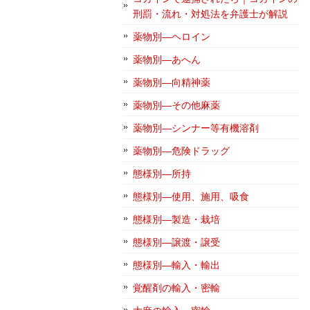
刑罰・流れ・対処法を弁護士が解説
薬物別―ヘロイン
薬物別―あへん
薬物別―向精神薬
薬物別―その他麻薬
薬物別―シンナー等有機溶剤
薬物別―危険ドラッグ
態様別―所持
態様別―使用、施用、吸食
態様別―製造・栽培
態様別―譲渡・譲受
態様別―輸入・輸出
覚醒剤の輸入・密輸