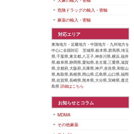
大麻の輸入・密輸
危険ドラッグの輸入・密輸
麻薬の輸入・密輸
対応エリア
東海地方・近畿地方・中国地方・九州地方を
中心に全国対応 茨城県,栃木県,群馬県,埼玉
県,千葉県,東京都,八王子,神奈川県,横浜,福井
県,岐阜県,静岡県,愛知県,名古屋,三重県,滋賀
県,京都府,大阪府,兵庫県,神戸,奈良県,和歌山
県,鳥取県,島根県,岡山県,広島県,山口県,福岡
県,佐賀県,長崎県,熊本県,大分県,宮崎県,鹿児
島県
詳細はこちら
お知らせとコラム
MDMA
その他麻薬