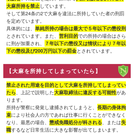
大麻所持を禁止
しています。
そして第24条の2で大麻を違法に所持していた者の刑罰
を定めています。
具体的には、
単純所持の場合は最大で５年以下の懲役刑
とされています。また、
営利目的
での所持の場合はさら
に刑が加重され、
７年以下の懲役又は情状により７年以
下の懲役及び200万円以下の罰金
とされています。
【大麻を所持してしまっていたら】
禁止された用途を目的として大麻を所持してしまってい
たら
、上記で説明した
大麻取締法に違反する可能性
があ
ります。
所持が警察に発覚し逮捕されてしまうと、
長期の身体拘
束
により社会人の方であれば仕事に行くことができなく
なり、最悪の場合、
懲戒免職処分が科される
、または
失
職
するなど日常生活に大きな影響が出てしまいます。