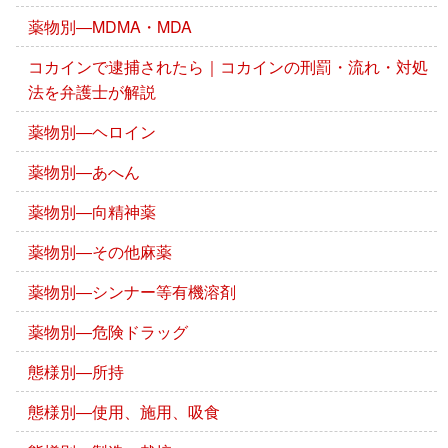
薬物別―MDMA・MDA
コカインで逮捕されたら｜コカインの刑罰・流れ・対処
法を弁護士が解説
薬物別―ヘロイン
薬物別―あへん
薬物別―向精神薬
薬物別―その他麻薬
薬物別―シンナー等有機溶剤
薬物別―危険ドラッグ
態様別―所持
態様別―使用、施用、吸食