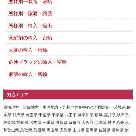
態様別―製造・栽培
態様別―譲渡・譲受
態様別―輸入・輸出
覚醒剤の輸入・密輸
大麻の輸入・密輸
危険ドラッグの輸入・密輸
麻薬の輸入・密輸
対応エリア
東海地方・近畿地方・中国地方・九州地方を中心に全国対応 茨城県,栃
木県,群馬県,埼玉県,千葉県,東京都,八王子,神奈川県,横浜,福井県,岐阜県,
静岡県,愛知県,名古屋,三重県,滋賀県,京都府,大阪府,兵庫県,神戸,奈良県,
和歌山県,鳥取県,島根県,岡山県,広島県,山口県,福岡県,佐賀県,長崎県,熊