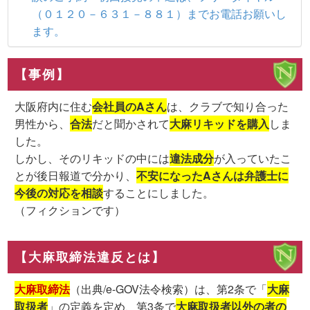
（０１２０－６３１－８８１）までお電話お願いし
ます。
【事例】
大阪府内に住む
会社員のAさん
は、クラブで知り合った
男性から、
合法
だと聞かされて
大麻リキッドを購入
しま
した。
しかし、そのリキッドの中には
違法成分
が入っていたこ
とが後日報道で分かり、
不安になったAさんは弁護士に
今後の対応を相談
することにしました。
（フィクションです）
【大麻取締法違反とは】
大麻取締法
（出典/e-GOV法令検索）は、第2条で「
大麻
取扱者
」の定義を定め、第3条で
大麻取扱者以外の者の