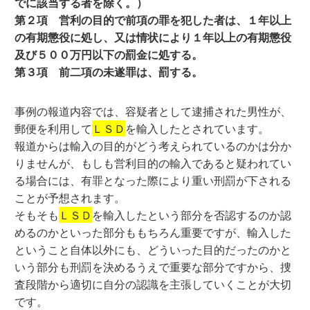
でに該当する者を除く。）
第２項 営利の目的で前項の罪を犯した者は、１年以上
の有期懲役に処し、又は情状により１年以上の有期懲役
及び５００万円以下の罰金に処する。
第３項 前二項の未遂罪は、罰する。
事例の報道内容では、容疑者として逮捕された男性が、
郵便を利用して
ＬＳＤ
を輸入したとされています。
報道からは輸入の目的がどう考えられているのかは分か
りませんが、もしも営利目的の輸入であると疑われてい
る場合には、有罪となった際により重い刑罰が下される
ことが予想されます。
そもそも
ＬＳＤ
を輸入したという部分を否認するのか認
めるのかといった部分ももちろん重要ですが、輸入した
ということ自体以外にも、どういった目的だったのかと
いう部分も刑罰を決めるうえで重要な部分ですから、捜
査段階から適切に自分の認識を主張していくことが大切
です。