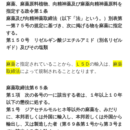
麻薬、麻薬原料植物、向精神薬及び麻薬向精神薬原料を
指定する政令第１条
麻薬及び向精神薬取締法（以下「法」という。）別表第
一第７５号の規定に基づき、次に掲げる物を麻薬に指定
する。
第１５０号 リゼルギン酸ジエチルアミド（別名リゼル
ギド）及びその塩類
麻薬
と指定されていることから、
ＬＳＤ
の輸入は、
麻薬
取締法
によって規制されることとなります。
麻薬取締法第６５条
第１項 次の各号の一に該当する者は、１年以上１０年
以下の懲役に処する。
第１号 ジアセチルモルヒネ等以外の麻薬を、みだり
に、本邦若しくは外国に輸入し、本邦若しくは外国から
輸出し、又は製造した者（第６９条第１号から第３号ま