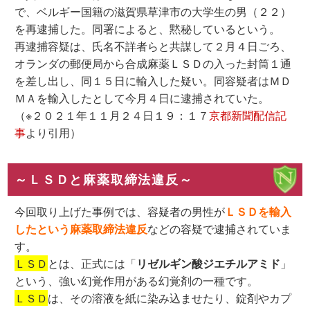
で、ベルギー国籍の滋賀県草津市の大学生の男（２２）
を再逮捕した。同署によると、黙秘しているという。
再逮捕容疑は、氏名不詳者らと共謀して２月４日ごろ、
オランダの郵便局から合成麻薬ＬＳＤの入った封筒１通
を差し出し、同１５日に輸入した疑い。同容疑者はＭＤ
ＭＡを輸入したとして今月４日に逮捕されていた。
（※２０２１年１１月２４日１９：１７
京都新聞配信記
事
より引用）
～ＬＳＤと麻薬取締法違反～
今回取り上げた事例では、容疑者の男性が
ＬＳＤを輸入
したという麻薬取締法違反
などの容疑で逮捕されていま
す。
ＬＳＤ
とは、正式には「
リゼルギン酸ジエチルアミド
」
という、強い幻覚作用がある幻覚剤の一種です。
ＬＳＤ
は、その溶液を紙に染み込ませたり、錠剤やカプ