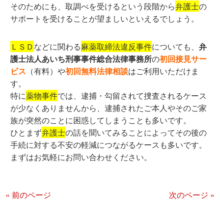
そのためにも、取調べを受けるという段階から
弁護士
の
サポートを受けることが望ましいといえるでしょう。
ＬＳＤ
などに関わる
麻薬取締法違反事件
についても、
弁
護士法人あいち刑事事件総合法律事務所
の
初回接見サー
ビス
（有料）や
初回無料法律相談
はご利用いただけま
す。
特に
薬物事件
では、逮捕・勾留されて捜査されるケース
が少なくありませんから、逮捕されたご本人やそのご家
族が突然のことに困惑してしまうことも多いです。
ひとまず
弁護士
の話を聞いてみることによってその後の
手続に対する不安の軽減につながるケースも多いです。
まずはお気軽にお問い合わせください。
« 前のページ
次のページ »