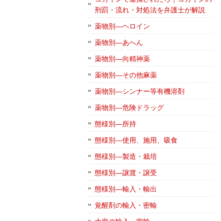
刑罰・流れ・対処法を弁護士が解説
薬物別―ヘロイン
薬物別―あへん
薬物別―向精神薬
薬物別―その他麻薬
薬物別―シンナー等有機溶剤
薬物別―危険ドラッグ
態様別―所持
態様別―使用、施用、吸食
態様別―製造・栽培
態様別―譲渡・譲受
態様別―輸入・輸出
覚醒剤の輸入・密輸