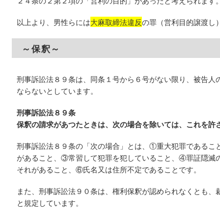
２４条の２第２項の「営利の目的」があったと考えられます
以上より、男性らには
大麻取締法違反
の罪（営利目的譲渡し
～保釈～
刑事訴訟法８９条は、同条１号から６号がない限り、被告人
ならないとしています。
刑事訴訟法８９条
保釈の請求があつたときは、次の場合を除いては、これを許
刑事訴訟法８９条の「次の場合」とは、①重大犯罪であるこ
があること、③常習して犯罪を犯していること、④罪証隠滅
それがあること、⑥氏名又は住所不定であることです。
また、刑事訴訟法９０条は、権利保釈が認められなくとも、
と規定しています。