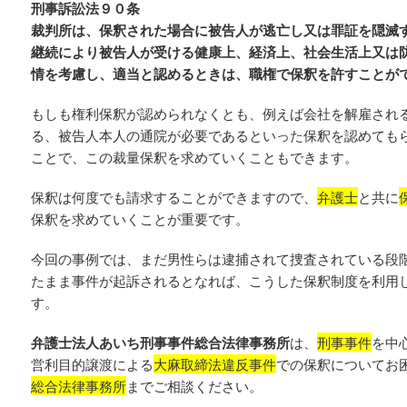
刑事訴訟法９０条
裁判所は、保釈された場合に被告人が逃亡し又は罪証を隠滅
継続により被告人が受ける健康上、経済上、社会生活上又は
情を考慮し、適当と認めるときは、職権で保釈を許すことが
もしも権利保釈が認められなくとも、例えば会社を解雇され
る、被告人本人の通院が必要であるといった保釈を認めても
ことで、この裁量保釈を求めていくこともできます。
保釈は何度でも請求することができますので、
弁護士
と共に
保釈を求めていくことが重要です。
今回の事例では、まだ男性らは逮捕されて捜査されている段
たまま事件が起訴されるとなれば、こうした保釈制度を利用
す。
弁護士法人あいち刑事事件総合法律事務所
は、
刑事事件
を中
営利目的譲渡による
大麻取締法違反事件
での保釈についてお
総合法律事務所
までご相談ください。