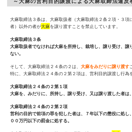
～大麻の営利目的譲渡による大麻取締法違反
大麻取締法３条は、大麻取扱者（大麻取締法２条２項・３項
者）以外の者が
大麻
を譲り渡すことを禁止しています。
大麻取締法３条
大麻取扱者でなければ大麻を所持し、栽培し、譲り受け、譲
ない。
そして、大麻取締法２４条の２は、
大麻をみだりに譲り渡す
特に、大麻取締法２４条の２第２項は、営利目的譲渡し行為
大麻取締法２４条の２第１項
大麻を、みだりに、所持し、譲り受け、又は譲り渡した者は
大麻取締法２４条の２第２項
営利の目的で前項の罪を犯した者は、７年以下の懲役に処し
００万円以下の罰金に処する。