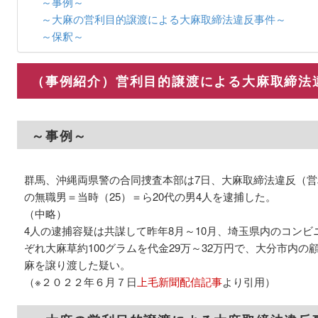
～事例～
～大麻の営利目的譲渡による大麻取締法違反事件～
～保釈～
（事例紹介）営利目的譲渡による大麻取締法
～事例～
群馬、沖縄両県警の合同捜査本部は7日、大麻取締法違反（
の無職男＝当時（25）＝ら20代の男4人を逮捕した。
（中略）
4人の逮捕容疑は共謀して昨年8月～10月、埼玉県内のコンビ
ぞれ大麻草約100グラムを代金29万～32万円で、大分市内
麻を譲り渡した疑い。
（※２０２２年６月７日
上毛新聞配信記事
より引用）