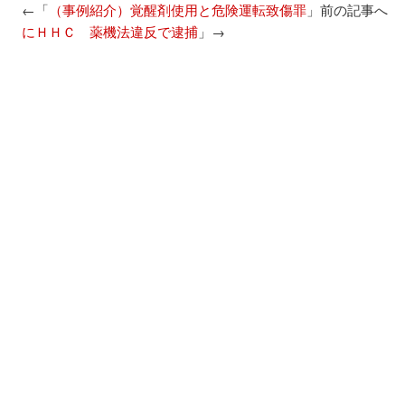
←「
（事例紹介）覚醒剤使用と危険運転致傷罪
」前の記事へ
にＨＨＣ 薬機法違反で逮捕
」→