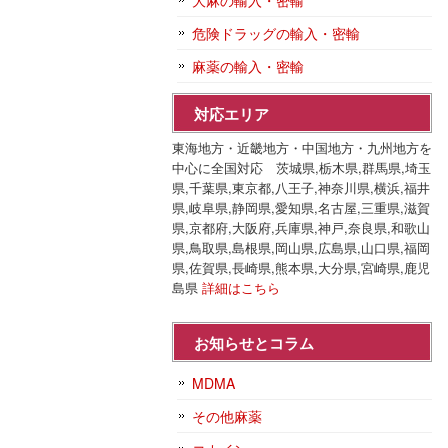
大麻の輸入・密輸
危険ドラッグの輸入・密輸
麻薬の輸入・密輸
対応エリア
東海地方・近畿地方・中国地方・九州地方を
中心に全国対応 茨城県,栃木県,群馬県,埼玉
県,千葉県,東京都,八王子,神奈川県,横浜,福井
県,岐阜県,静岡県,愛知県,名古屋,三重県,滋賀
県,京都府,大阪府,兵庫県,神戸,奈良県,和歌山
県,鳥取県,島根県,岡山県,広島県,山口県,福岡
県,佐賀県,長崎県,熊本県,大分県,宮崎県,鹿児
島県
詳細はこちら
お知らせとコラム
MDMA
その他麻薬