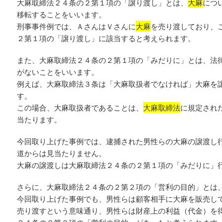
大麻取締法２４条の２第１項の「譲り渡し」とは、
大麻
につ
移転することをいいます。
刑事事件例では、ＡさんはＶさんに
大麻
を売り渡しており、
２第１項の「譲り渡し」に該当すると考えられます。
また、大麻取締法２４条の２第１項の「みだりに」とは、法
がないことをいいます。
例えば、大麻取締法３条は「大麻取扱者でなければ」大麻を
す。
この場合、大麻取扱者であることは、
大麻取締法
に規定され
当たります。
今回取り上げた事例では、逮捕された男性らの大麻の譲渡し
道からは見当たりません。
大麻の譲渡しは大麻取締法２４条の２第１項の「みだりに」
さらに、大麻取締法２４条の２第２項の「営利の目的」とは
今回取り上げた事例でも、男性らは顧客相手に大麻を販売し
売り渡すという意味通り、男性らは財産上の利益（代金）を