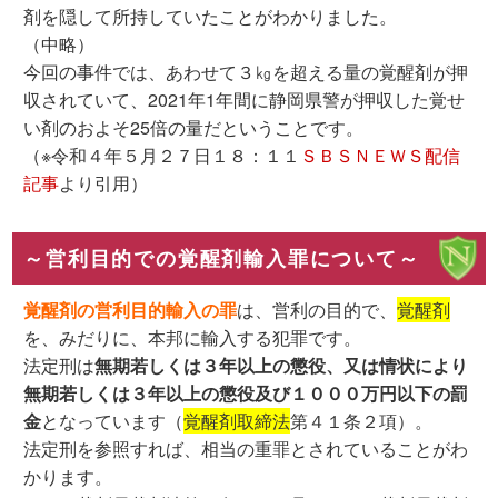
剤を隠して所持していたことがわかりました。
（中略）
今回の事件では、あわせて３㎏を超える量の覚醒剤が押
収されていて、2021年1年間に静岡県警が押収した覚せ
い剤のおよそ25倍の量だということです。
（※令和４年５月２７日１８：１１
ＳＢＳＮＥＷＳ配信
記事
より引用）
～営利目的での覚醒剤輸入罪について～
覚醒剤の営利目的輸入の罪
は、営利の目的で、
覚醒剤
を、みだりに、本邦に輸入する犯罪です。
法定刑は
無期若しくは３年以上の懲役、又は情状により
無期若しくは３年以上の懲役及び１０００万円以下の罰
金
となっています（
覚醒剤取締法
第４１条２項）。
法定刑を参照すれば、相当の重罪とされていることがわ
かります。