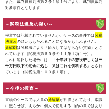
また、裁判員裁判法第２条１項１号により、裁判員裁判
対象事件となります。
～関税法違反の疑い～
報道では記載されていませんが、ケースの事件では
関税
法違反
の疑いももたれることになるかもしれません。
覚醒剤
は関税法により「輸入してはならない貨物」とさ
れています（関税法第６９条の１１第１項１号）。
これに違反した場合には、「
十年以下の懲役若しくは三
千万円以下の罰金に処し、又はこれを併科する
」とされ
ています（関税法第１０９条１項）。
～今後の捜査～
冒頭のケースでは大量の
覚醒剤
が押収されており、常識
に照らせば、明らかに個人で使用する目的の量ではあり