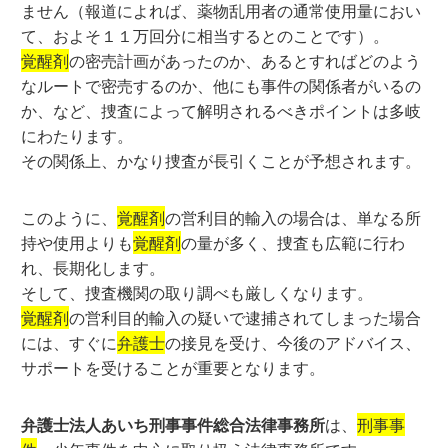
ません（報道によれば、薬物乱用者の通常使用量におい
て、およそ１１万回分に相当するとのことです）。
覚醒剤
の密売計画があったのか、あるとすればどのよう
なルートで密売するのか、他にも事件の関係者がいるの
か、など、捜査によって解明されるべきポイントは多岐
にわたります。
その関係上、かなり捜査が長引くことが予想されます。
このように、
覚醒剤
の営利目的輸入の場合は、単なる所
持や使用よりも
覚醒剤
の量が多く、捜査も広範に行わ
れ、長期化します。
そして、捜査機関の取り調べも厳しくなります。
覚醒剤
の営利目的輸入の疑いで逮捕されてしまった場合
には、すぐに
弁護士
の接見を受け、今後のアドバイス、
サポートを受けることが重要となります。
弁護士法人あいち刑事事件総合法律事務所
は、
刑事事