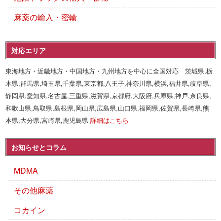
麻薬の輸入・密輸
対応エリア
東海地方・近畿地方・中国地方・九州地方を中心に全国対応 茨城県,栃
木県,群馬県,埼玉県,千葉県,東京都,八王子,神奈川県,横浜,福井県,岐阜県,
静岡県,愛知県,名古屋,三重県,滋賀県,京都府,大阪府,兵庫県,神戸,奈良県,
和歌山県,鳥取県,島根県,岡山県,広島県,山口県,福岡県,佐賀県,長崎県,熊
本県,大分県,宮崎県,鹿児島県
詳細はこちら
お知らせとコラム
MDMA
その他麻薬
コカイン