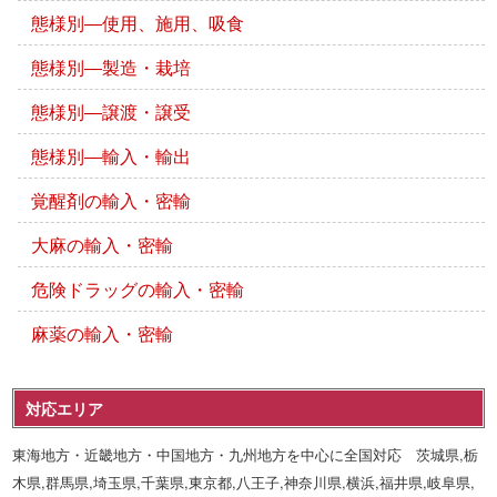
態様別―使用、施用、吸食
態様別―製造・栽培
態様別―譲渡・譲受
態様別―輸入・輸出
覚醒剤の輸入・密輸
大麻の輸入・密輸
危険ドラッグの輸入・密輸
麻薬の輸入・密輸
対応エリア
東海地方・近畿地方・中国地方・九州地方を中心に全国対応 茨城県,栃
木県,群馬県,埼玉県,千葉県,東京都,八王子,神奈川県,横浜,福井県,岐阜県,