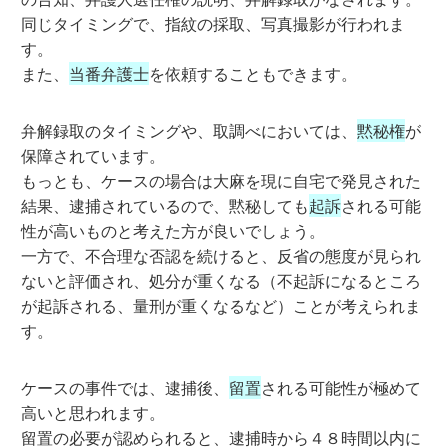
同じタイミングで、指紋の採取、写真撮影が行われま
す。
また、
当番弁護士
を依頼することもできます。
弁解録取のタイミングや、取調べにおいては、
黙秘権
が
保障されています。
もっとも、ケースの場合は大麻を現に自宅で発見された
結果、逮捕されているので、黙秘しても
起訴
される可能
性が高いものと考えた方が良いでしょう。
一方で、不合理な否認を続けると、反省の態度が見られ
ないと評価され、処分が重くなる（不起訴になるところ
が起訴される、量刑が重くなるなど）ことが考えられま
す。
ケースの事件では、逮捕後、
留置
される可能性が極めて
高いと思われます。
留置の必要が認められると、逮捕時から４８時間以内に