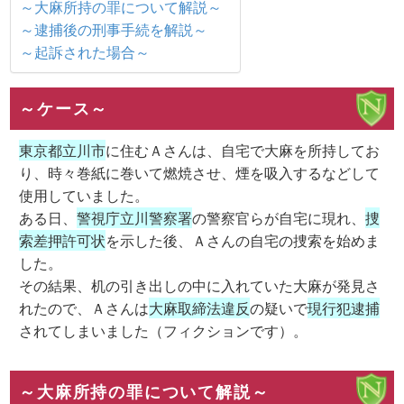
～大麻所持の罪について解説～
～逮捕後の刑事手続を解説～
～起訴された場合～
～ケース～
東京都立川市
に住むＡさんは、自宅で大麻を所持してお
り、時々巻紙に巻いて燃焼させ、煙を吸入するなどして
使用していました。
ある日、
警視庁立川警察署
の警察官らが自宅に現れ、
捜
索差押許可状
を示した後、Ａさんの自宅の捜索を始めま
した。
その結果、机の引き出しの中に入れていた大麻が発見さ
れたので、Ａさんは
大麻取締法違反
の疑いで
現行犯逮捕
されてしまいました（フィクションです）。
～大麻所持の罪について解説～