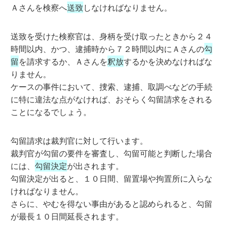
Ａさんを検察へ
送致
しなければなりません。
送致を受けた検察官は、身柄を受け取ったときから２４
時間以内、かつ、逮捕時から７２時間以内にＡさんの
勾
留
を請求するか、Ａさんを
釈放
するかを決めなければな
りません。
ケースの事件において、捜索、逮捕、取調べなどの手続
に特に違法な点がなければ、おそらく勾留請求をされる
ことになるでしょう。
勾留請求は裁判官に対して行います。
裁判官が勾留の要件を審査し、勾留可能と判断した場合
には、
勾留決定
が出されます。
勾留決定が出ると、１０日間、留置場や拘置所に入らな
ければなりません。
さらに、やむを得ない事由があると認められると、勾留
が最長１０日間延長されます。