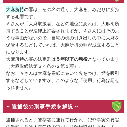
大麻所持
の罪は、その名の通り、大麻を、みだりに所持
する犯罪です。
Ａさんが「大麻取扱者」などの地位にあれば、大麻を所
持することが法律上許容されますが、Ａさんにはそのよ
うな事由がないので、自宅の机の引き出しの中に大麻を
保管するなどしていれば、大麻所持の罪が成立すること
になります。
大麻所持の罪の法定刑は
５年以下の懲役
となっています
（大麻取締法第２４条の２第１項）。
なお、Ａさんは大麻を巻紙に巻いて火をつけ、煙を吸引
するなどしていますが、このような「使用」行為は罰せ
られません。
～逮捕後の刑事手続を解説～
逮捕されると、警察署に連れて行かれ、犯罪事実の要旨
の告知、弁護人選任権の説明、弁解録取がなされます。