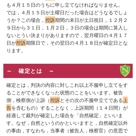
も４月１５日のうちに申し立てなければなりません。
では，４月１５日が土曜日だった場合はどうなるでしょ
うか？この場合，
控訴
期間の末日が土日祝日，１２月２
９日から３１日，１月２日，３日の場合は期間に算入し
ないとうい決まりがありますので，翌月曜日の４月１７
日が
控訴
期限日で，その翌日の４月１８日が確定日とな
ります。
～ 確定とは ～
確定とは，判決の内容に対しこれ以上不服申し立てをす
ることができなくなった状態のことをいいます。被告
側，検察側が上訴（
控訴
とその次の不服申立てである
上
告
を含むもの）することなく，上訴期間（１４日間）が
経過して裁判が確定した場合を「自然確定」といいま
す。なぜ，自然というのかといいますと，自然確定以外
の事由，すなわち，当事者（被告人，検察官）の意思で