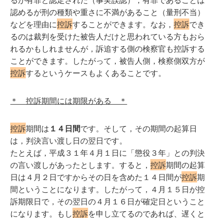
認めるが刑の種類や重さに不満があること（量刑不当）
などを理由に
控訴
することができます。なお，
控訴
でき
るのは裁判を受けた被告人だけと思われている方もおら
れるかもしれませんが，訴追する側の検察官も控訴する
ことができます。したがって，被告人側，検察側双方が
控訴
するというケースもよくあることです。
＊ 控訴期間には期限がある ＊
控訴
期間は
１４日間
です。そして，その期間の起算日
は，判決言い渡し日の翌日です。
たとえば，平成３１年４月１日に「懲役３年」との判決
の言い渡しがあったとします。すると，
控訴
期間の起算
日は４月２日ですからその日を含めた１４日間が
控訴
期
間ということになります。したがって，４月１５日が控
訴期限日で，その翌日の４月１６日が確定日ということ
になります。もし
控訴
を申し立てるのであれば、遅くと