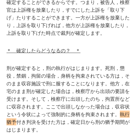
確定することができるからです。つまり，被告人，検察
官は上訴権を放棄したり，すでにした上訴を「取り下
げ」たりすることができます。一方が上訴権を放棄した
り，上訴を取り下げれば，他方が上訴権を放棄したり，
上訴を取り下げた時点で裁判が確定します。
＊ 確定したらどうなるの？ ＊
刑が確定すると，刑の執行がはじまります。死刑，懲
役，禁錮，拘留の場合，身柄を拘束されている方は，そ
のまま収容施設で刑に服することになります。他方，在
宅のまま刑が確定した場合は，検察庁から出頭の要請を
受けます。そして，検察庁に出頭したのち，拘置所など
に収容されます。ここで出頭しなかった場合は，収容状
という令状によって強制的に身柄を拘束されます。
執行
猶予
付き判決を受けた方は，確定日から刑の猶予期間が
はじまります。