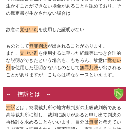
生かすことができない場合があることを認めており、そ
の鑑定書が生かされない場合は
故意に
覚せい剤
を使用した証明がない
ものとして
無罪判決
が出されることがあります。
また、
覚せい剤
を使用するに至った経緯等につき合理的
な説明ができたという場合も、もちろん、故意に
覚せい
剤
を使用した証明がないものとして
無罪判決
が出される
ことがありますが、こちらは稀なケースといえます。
～ 控訴とは ～
控訴
とは，簡易裁判所や地方裁判所の上級裁判所である
高等裁判所に対し、裁判に誤りがあると申し出て判決の
再検討を求めることをいいます。自分は
無罪
と考えてい
るが有罪と認定された（事実誤認），有罪であることは