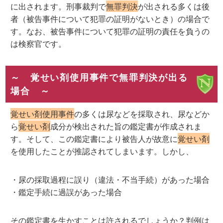
に出されます。刑事裁判で
無罪判決
が出される多くは後
者（被告事件について犯罪の証明がないとき）の場合で
す。なお、被告事件について犯罪の証明の責任を負うの
は検察官です。
～ 覚せい剤使用事件で無罪判決が出る
場合 ～
覚せい剤使用事件
の多くは尿などを採取され、尿などか
ら
覚せい剤
成分が検出された旨の鑑定書が作成されま
す。そして、この鑑定書により被告人が故意に
覚せい剤
を使用したことが推認されてしまいます。しかし、
・尿の採取過程に誤り（違法・不当手続）があった場合
・鑑定手続に過誤があった場合
その鑑定書を生かすことは許されるでしょうか？判例は