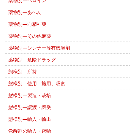
薬物別―ヘロイン
薬物別―あへん
薬物別―向精神薬
薬物別―その他麻薬
薬物別―シンナー等有機溶剤
薬物別―危険ドラッグ
態様別―所持
態様別―使用、施用、吸食
態様別―製造・栽培
態様別―譲渡・譲受
態様別―輸入・輸出
覚醒剤の輸入・密輸