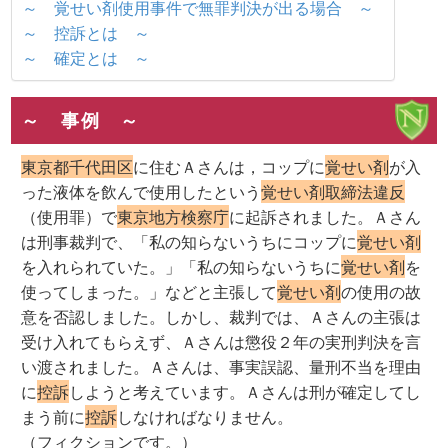
～ 覚せい剤使用事件で無罪判決が出る場合 ～
～ 控訴とは ～
～ 確定とは ～
～ 事例 ～
東京都千代田区
に住むＡさんは，コップに
覚せい剤
が入
った液体を飲んで使用したという
覚せい剤取締法違反
（使用罪）で
東京地方検察庁
に起訴されました。Ａさん
は刑事裁判で、「私の知らないうちにコップに
覚せい剤
を入れられていた。」「私の知らないうちに
覚せい剤
を
使ってしまった。」などと主張して
覚せい剤
の使用の故
意を否認しました。しかし、裁判では、Ａさんの主張は
受け入れてもらえず、Ａさんは懲役２年の実刑判決を言
い渡されました。Ａさんは、事実誤認、量刑不当を理由
に
控訴
しようと考えています。Ａさんは刑が確定してし
まう前に
控訴
しなければなりません。
（フィクションです。）