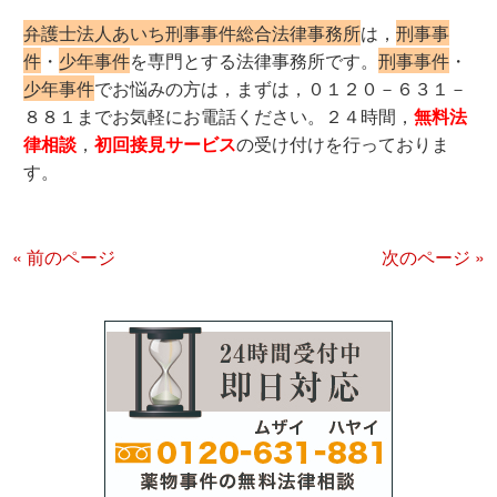
弁護士法人あいち刑事事件総合法律事務所
は，
刑事事
件
・
少年事件
を専門とする法律事務所です。
刑事事件
・
少年事件
でお悩みの方は，まずは，０１２０－６３１－
８８１までお気軽にお電話ください。２４時間，
無
料法
律相談
，
初回接見サービス
の受け付けを行っておりま
す。
« 前のページ
次のページ »