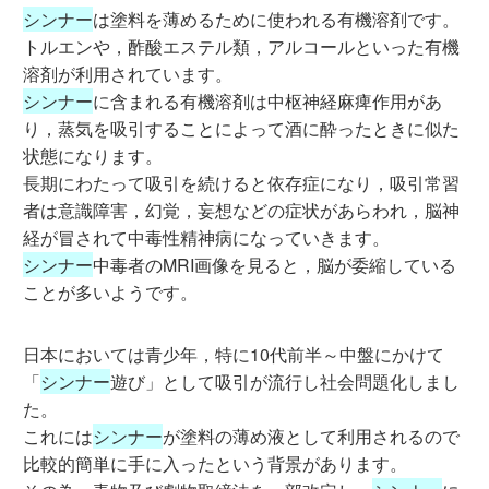
シンナー
は塗料を薄めるために使われる有機溶剤です。
トルエンや，酢酸エステル類，アルコールといった有機
溶剤が利用されています。
シンナー
に含まれる有機溶剤は中枢神経麻痺作用があ
り，蒸気を吸引することによって酒に酔ったときに似た
状態になります。
長期にわたって吸引を続けると依存症になり，吸引常習
者は意識障害，幻覚，妄想などの症状があらわれ，脳神
経が冒されて中毒性精神病になっていきます。
シンナー
中毒者のMRI画像を見ると，脳が委縮している
ことが多いようです。
日本においては青少年，特に10代前半～中盤にかけて
「
シンナー
遊び」として吸引が流行し社会問題化しまし
た。
これには
シンナー
が塗料の薄め液として利用されるので
比較的簡単に手に入ったという背景があります。