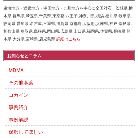
東海地方・近畿地方・中国地方・九州地方を中心に全国対応 茨城県,栃
木県,群馬県,埼玉県,千葉県,東京都,八王子,神奈川県,横浜,福井県,岐阜県,
静岡県,愛知県,名古屋,三重県,滋賀県,京都府,大阪府,兵庫県,神戸,奈良県,
和歌山県,鳥取県,島根県,岡山県,広島県,山口県,福岡県,佐賀県,長崎県,熊
本県,大分県,宮崎県,鹿児島県
詳細はこちら
お知らせとコラム
MDMA
その他麻薬
コカイン
事例紹介
事例解説
保釈してほしい