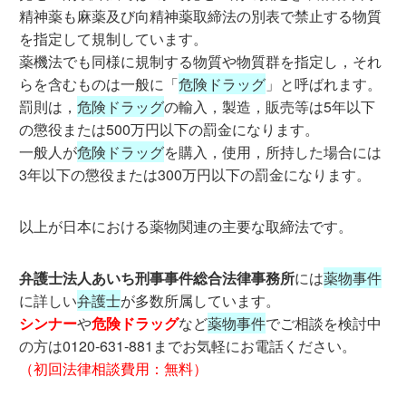
精神薬も麻薬及び向精神薬取締法の別表で禁止する物質
を指定して規制しています。
薬機法でも同様に規制する物質や物質群を指定し，それ
らを含むものは一般に「
危険ドラッグ
」と呼ばれます。
罰則は，
危険ドラッグ
の輸入，製造，販売等は5年以下
の懲役または500万円以下の罰金になります。
一般人が
危険ドラッグ
を購入，使用，所持した場合には
3年以下の懲役または300万円以下の罰金になります。
以上が日本における薬物関連の主要な取締法です。
弁護士法人あいち刑事事件総合法律事務所
には
薬物事件
に詳しい
弁護士
が多数所属しています。
シンナー
や
危険ドラッグ
など
薬物事件
でご相談を検討中
の方は0120-631-881までお気軽にお電話ください。
（初回法律相談費用：無料）