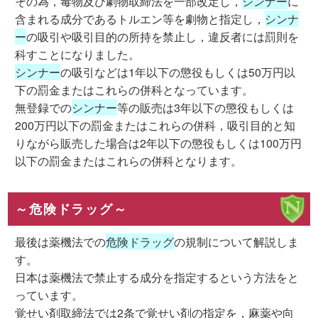
その為，毒物及び劇物取締法を一部改定し，
シンナー
に
含まれる成分であるトルエン等を劇物と指定し，
シンナ
ー
の吸引や吸引目的の所持を禁止し，違反者には罰則を
科すことになりました。
シンナー
の吸引などは1年以下の懲役もしくは50万円以
下の罰金またはこれらの併科となっています。
無登録での
シンナー
等の販売は3年以下の懲役もしくは
200万円以下の罰金またはこれらの併科，吸引目的と知
りながら販売した場合は2年以下の懲役もしくは100万円
以下の罰金またはこれらの併科となります。
～危険ドラッグ～
最後は薬機法での
危険ドラッグ
の規制について解説しま
す。
日本は薬機法で禁止する成分を指定するという方法をと
っています。
覚せい剤取締法では2条で覚せい剤の指定を，麻薬や向