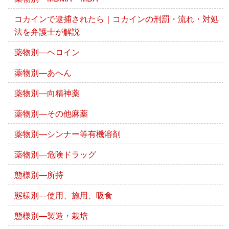
コカインで逮捕されたら｜コカインの刑罰・流れ・対処
法を弁護士が解説
薬物別―ヘロイン
薬物別―あへん
薬物別―向精神薬
薬物別―その他麻薬
薬物別―シンナー等有機溶剤
薬物別―危険ドラッグ
態様別―所持
態様別―使用、施用、吸食
態様別―製造・栽培