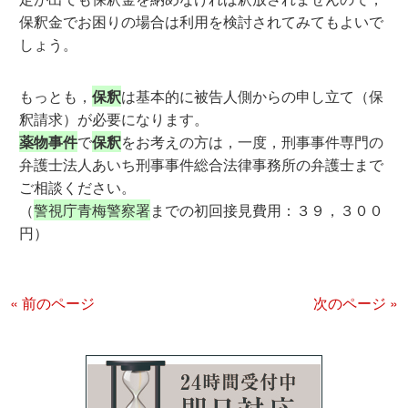
保釈金でお困りの場合は利用を検討されてみてもよいで
しょう。
もっとも，
保釈
は基本的に被告人側からの申し立て（保
釈請求）が必要になります。
薬物事件
で
保釈
をお考えの方は，一度，刑事事件専門の
弁護士法人あいち刑事事件総合法律事務所の弁護士まで
ご相談ください。
（
警視庁青梅警察署
までの初回接見費用：３９，３００
円）
« 前のページ
次のページ »