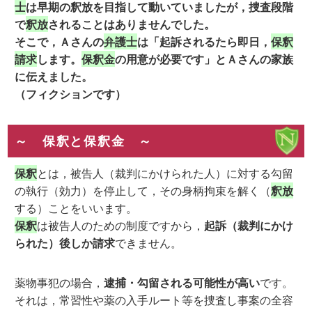
士
は早期の釈放
を目指して動いていましたが，捜査段階
で
釈放
されることはありませんでした。
そこで
，Ａさんの
弁護士
は「起訴されるたら即日，
保釈
請求
します。
保釈金
の用意が必要です」とＡさんの家族
に伝えました。
（フィクションです）
～ 保釈と保釈金 ～
保釈
とは，被告人（裁判にかけられた人）に対する勾留
の執行（効力）を停止して，その身柄拘束を解く（
釈放
する）ことをいいます。
保釈
は被告人のための制度ですから，
起訴（裁判にかけ
られた）後しか請求
できません。
薬物事犯の場合，
逮捕・勾留される可能性が高い
です。
それは，常習性や薬の入手ルート等を捜査し事案の全容