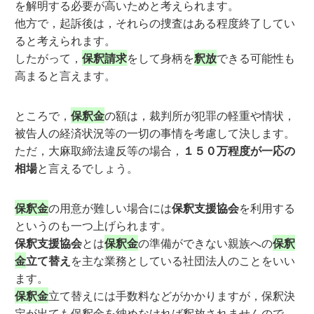
を解明する必要が高いためと考えられます。
他方で，起訴後は，それらの捜査はある程度終了してい
ると考えられます。
したがって，
保釈請求
をして身柄を
釈放
できる可能性も
高まると言えます。
ところで，
保釈金
の額は，裁判所が犯罪の軽重や情状，
被告人の経済状況等の一切の事情を考慮して決します。
ただ，大麻取締法違反等の場合，
１５０万程度が一応の
相場
と言えるでしょう。
保釈金
の用意が難しい場合には
保釈支援協会
を利用する
というのも一つ上げられます。
保釈支援協会
とは
保釈金
の準備ができない親族への
保釈
金
立て替え
を主な業務としている社団法人のことをいい
ます。
保釈金
立て替えには手数料などがかかりますが，保釈決
定が出ても保釈金を納めなければ釈放されませんので，