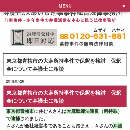
MENU
東京都青梅市の大麻所持事件で保釈を検討 保釈
金について弁護士に相談
2018/07/26
東京都青梅市の大麻所持事件で保釈を検討 保釈
金について弁護士に相談
東京都青梅市
に住むＡさんは
大麻取締法違反
（
所持罪
）
で
逮捕
されました。
Ａさんが会社経営者であることも踏まえ，Ａさんの
弁護