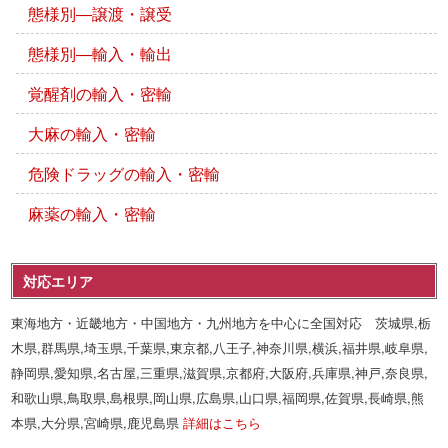
態様別―譲渡・譲受
態様別―輸入・輸出
覚醒剤の輸入・密輸
大麻の輸入・密輸
危険ドラッグの輸入・密輸
麻薬の輸入・密輸
対応エリア
東海地方・近畿地方・中国地方・九州地方を中心に全国対応 茨城県,栃
木県,群馬県,埼玉県,千葉県,東京都,八王子,神奈川県,横浜,福井県,岐阜県,
静岡県,愛知県,名古屋,三重県,滋賀県,京都府,大阪府,兵庫県,神戸,奈良県,
和歌山県,鳥取県,島根県,岡山県,広島県,山口県,福岡県,佐賀県,長崎県,熊
本県,大分県,宮崎県,鹿児島県
詳細はこちら