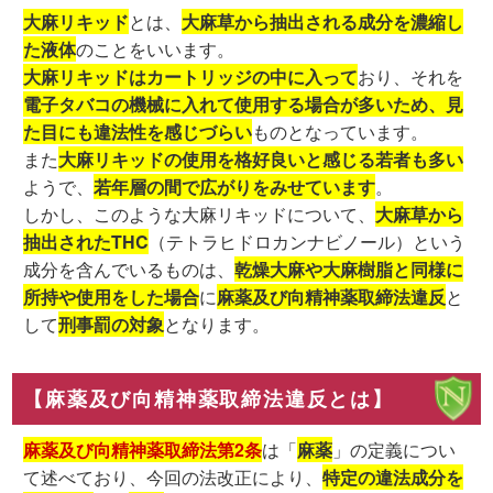
大麻リキッド
とは、
大麻草から抽出される成分を濃縮し
た液体
のことをいいます。
大麻リキッドはカートリッジの中に入って
おり、それを
電子タバコの機械に入れて使用する場合が多いため、見
た目にも違法性を感じづらい
ものとなっています。
また
大麻リキッドの使用を格好良いと感じる若者も多い
ようで、
若年層の間で広がりをみせています
。
しかし、このような大麻リキッドについて、
大麻草から
抽出されたTHC
（テトラヒドロカンナビノール）という
成分を含んでいるものは、
乾燥大麻や大麻樹脂と同様に
所持や使用をした場合
に
麻薬及び向精神薬取締法違反
と
して
刑事罰の対象
となります。
【麻薬及び向精神薬取締法違反とは】
麻薬及び向精神薬取締法第2条
は「
麻薬
」の定義につい
て述べており、今回の法改正により、
特定の違法成分を