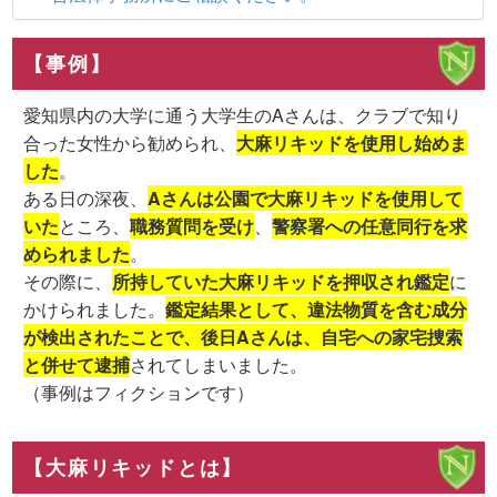
【事例】
愛知県内の大学に通う大学生のAさんは、クラブで知り
合った女性から勧められ、
大麻リキッドを使用し始めま
した
。
ある日の深夜、
Aさんは公園で大麻リキッドを使用して
いた
ところ、
職務質問を受け
、
警察署への任意同行を求
められました
。
その際に、
所持していた大麻リキッドを押収され鑑定
に
かけられました。
鑑定結果として、違法物質を含む成分
が検出されたことで、後日Aさんは、自宅への家宅捜索
と併せて逮捕
されてしまいました。
（事例はフィクションです）
【大麻リキッドとは】