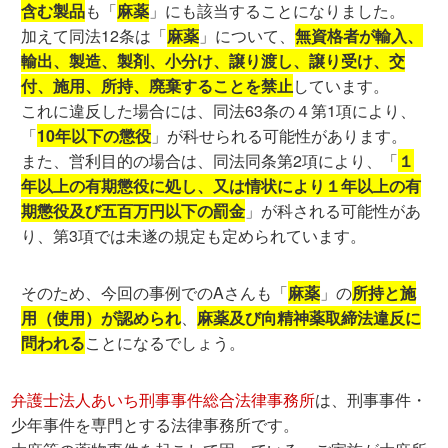
含む製品
も「
麻薬
」にも該当することになりました。
加えて同法12条は「
麻薬
」について、
無資格者が輸入、
輸出、製造、製剤、小分け、譲り渡し、譲り受け、交
付、施用、所持、廃棄することを禁止
しています。
これに違反した場合には、同法63条の４第1項により、
「
10年以下の懲役
」が科せられる可能性があります。
また、営利目的の場合は、同法同条第2項により、「
１
年以上の有期懲役に処し、又は情状により１年以上の有
期懲役及び五百万円以下の罰金
」が科される可能性があ
り、第3項では未遂の規定も定められています。
そのため、今回の事例でのAさんも「
麻薬
」の
所持と施
用（使用）が認められ
、
麻薬及び向精神薬取締法違反に
問われる
ことになるでしょう。
弁護士法人あいち刑事事件総合法律事務所
は、刑事事件・
少年事件を専門とする法律事務所です。