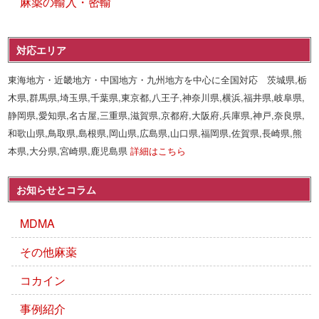
麻薬の輸入・密輸
対応エリア
東海地方・近畿地方・中国地方・九州地方を中心に全国対応 茨城県,栃
木県,群馬県,埼玉県,千葉県,東京都,八王子,神奈川県,横浜,福井県,岐阜県,
静岡県,愛知県,名古屋,三重県,滋賀県,京都府,大阪府,兵庫県,神戸,奈良県,
和歌山県,鳥取県,島根県,岡山県,広島県,山口県,福岡県,佐賀県,長崎県,熊
本県,大分県,宮崎県,鹿児島県
詳細はこちら
お知らせとコラム
MDMA
その他麻薬
コカイン
事例紹介