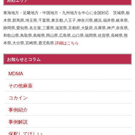
対応エリア
東海地方・近畿地方・中国地方・九州地方を中心に全国対応 茨城県,栃
木県,群馬県,埼玉県,千葉県,東京都,八王子,神奈川県,横浜,福井県,岐阜県,
静岡県,愛知県,名古屋,三重県,滋賀県,京都府,大阪府,兵庫県,神戸,奈良県,
和歌山県,鳥取県,島根県,岡山県,広島県,山口県,福岡県,佐賀県,長崎県,熊
本県,大分県,宮崎県,鹿児島県
詳細はこちら
お知らせとコラム
MDMA
その他麻薬
コカイン
事例紹介
事例解説
保釈してほしい