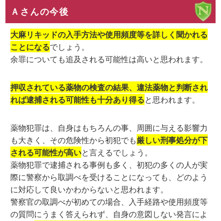
Ａさんの今後
大麻リキッドの入手方法や使用頻度等を詳しく聞かれる
ことになる
でしょう。
余罪についても追及される可能性は高いと思われます。
押収されている薬物の検査の結果、違法薬物と判断され
れば逮捕される可能性も十分あり得る
と思われます。
薬物犯罪は、自身はもちろんの事、周囲に与える影響力
も大きく、その危険性から初犯でも
厳しい刑事処分が下
される可能性が高い
と言えるでしょう。
薬物犯罪で逮捕される事例も多く、初犯の多くの人が実
際に警察から取調べを受けることになっても、どのよう
に対応して良いかわからないと思われます。
警察官の取調べが初めての場合、入手経路や使用頻度等
の質問にうまく答えられず、自身の意図しない発言によ