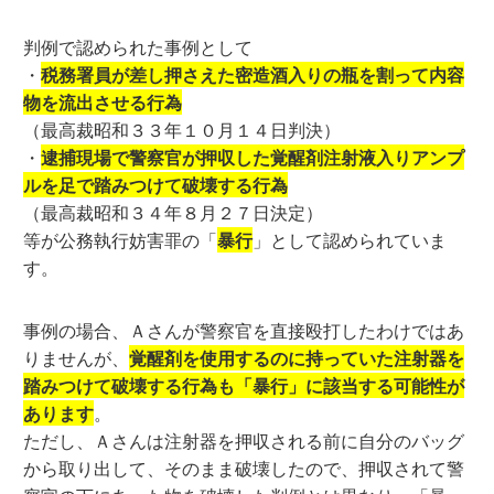
判例で認められた事例として
・
税務署員が差し押さえた密造酒入りの瓶を割って内容
物を流出させる行為
（最高裁昭和３３年１０月１４日判決）
・
逮捕現場で警察官が押収した覚醒剤注射液入りアンプ
ルを足で踏みつけて破壊する行為
（最高裁昭和３４年８月２７日決定）
等が公務執行妨害罪の「
暴行
」として認められていま
す。
事例の場合、Ａさんが警察官を直接殴打したわけではあ
りませんが、
覚醒剤を使用するのに持っていた注射器を
踏みつけて破壊する行為も「暴行」に該当する可能性が
あります
。
ただし、Ａさんは注射器を押収される前に自分のバッグ
から取り出して、そのまま破壊したので、押収されて警