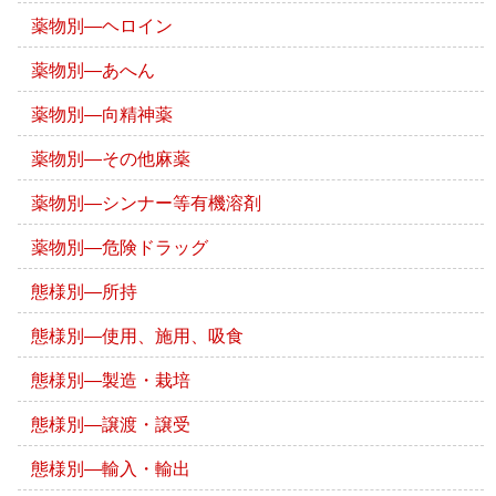
薬物別―ヘロイン
薬物別―あへん
薬物別―向精神薬
薬物別―その他麻薬
薬物別―シンナー等有機溶剤
薬物別―危険ドラッグ
態様別―所持
態様別―使用、施用、吸食
態様別―製造・栽培
態様別―譲渡・譲受
態様別―輸入・輸出