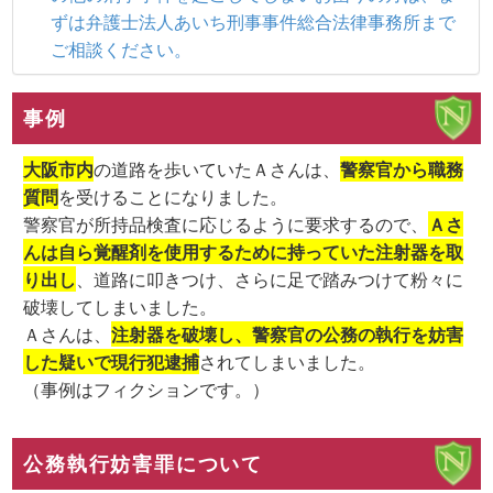
ずは弁護士法人あいち刑事事件総合法律事務所まで
ご相談ください。
事例
大阪市内
の道路を歩いていたＡさんは、
警察官から職務
質問
を受けることになりました。
警察官が所持品検査に応じるように要求するので、
Ａさ
んは自ら覚醒剤を使用するために持っていた注射器を取
り出し
、道路に叩きつけ、さらに足で踏みつけて粉々に
破壊してしまいました。
Ａさんは、
注射器を破壊し、警察官の公務の執行を妨害
した疑いで現行犯逮捕
されてしまいました。
（事例はフィクションです。）
公務執行妨害罪について