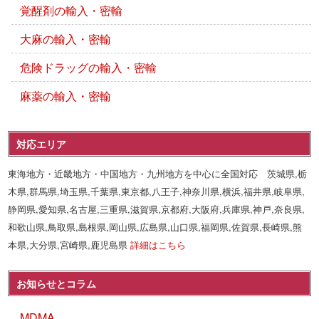
覚醒剤の輸入・密輸
大麻の輸入・密輸
危険ドラッグの輸入・密輸
麻薬の輸入・密輸
対応エリア
東海地方・近畿地方・中国地方・九州地方を中心に全国対応 茨城県,栃
木県,群馬県,埼玉県,千葉県,東京都,八王子,神奈川県,横浜,福井県,岐阜県,
静岡県,愛知県,名古屋,三重県,滋賀県,京都府,大阪府,兵庫県,神戸,奈良県,
和歌山県,鳥取県,島根県,岡山県,広島県,山口県,福岡県,佐賀県,長崎県,熊
本県,大分県,宮崎県,鹿児島県
詳細はこちら
お知らせとコラム
MDMA