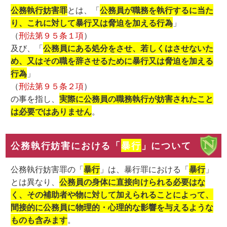
公務執行妨害罪
とは、「
公務員が職務を執行するに当た
り、これに対して暴行又は脅迫を加える行為
」
（
刑法第９５条１項
）
及び、「
公務員にある処分をさせ、若しくはさせないた
め、又はその職を辞させるために暴行又は脅迫を加える
行為
」
（
刑法第９５条２項
）
の事を指し、
実際に公務員の職務執行が妨害されたこと
は必要ではありません
。
公務執行妨害における「
暴行
」について
公務執行妨害罪の「
暴行
」は、暴行罪における「
暴行
」
とは異なり、
公務員の身体に直接向けられる必要はな
く、その補助者や物に対して加えられることによって、
間接的に公務員に物理的・心理的な影響を与えるような
ものも含みます
。