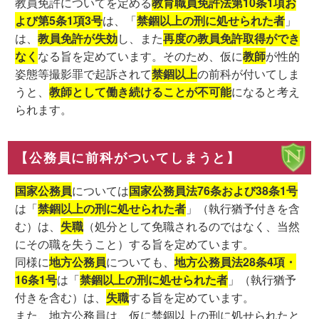
教員免許についてを定める
教育職員免許法第10条1項お
よび第5条1項3号
は、「
禁錮以上の刑に処せられた者
」
は、
教員免許が失効
し、また
再度の教員免許取得ができ
なく
なる旨を定めています。そのため、仮に
教師
が性的
姿態等撮影罪で起訴されて
禁錮以上
の前科が付いてしま
うと、
教師として働き続けることが不可能
になると考え
られます。
【公務員に前科がついてしまうと】
国家公務員
については
国家公務員法76条および38条1号
は「
禁錮以上の刑に処せられた者
」（執行猶予付きを含
む）は、
失職
（処分として免職されるのではなく、当然
にその職を失うこと）する旨を定めています。
同様に
地方公務員
についても、
地方公務員法28条4項・
16条1号
は「
禁錮以上の刑に処せられた者
」（執行猶予
付きを含む）は、
失職
する旨を定めています。
また、地方公務員は、仮に禁錮以上の刑に処せられたと