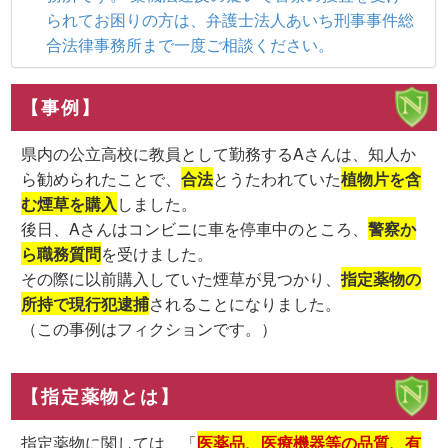
られてお困りの方は、弁護士法人あいち刑事事件総
合法律事務所まで一度ご相談ください。
【事例】
県内の公立高校に教員として勤務するAさんは、知人か
ら勧められたことで、
合法
とうたわれていた
植物片を含
む煙草を購入
しました。
後日、Aさんはコンビニに車を停車中のところ、
警察か
ら職務質問
を受けました。
その際に以前購入していた煙草が見つかり、
指定薬物の
所持で現行犯逮捕
されることになりました。
（この事例はフィクションです。）
【指定薬物とは】
指定薬物に関しては、「
医薬品、医療機器等の品質、有