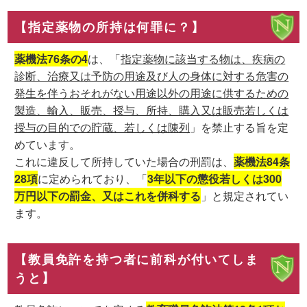
【指定薬物の所持は何罪に？】
薬機法76条の4
は、「
指定薬物に該当する物は、疾病の
診断、治療又は予防の用途及び人の身体に対する危害の
発生を伴うおそれがない用途以外の用途に供するための
製造、輸入、販売、授与、所持、購入又は販売若しくは
授与の目的での貯蔵、若しくは陳列
」を禁止する旨を定
めています。
これに違反して所持していた場合の刑罰は、
薬機法84条
28項
に定められており、「
3年以下の懲役若しくは300
万円以下の罰金、又はこれを併科する
」と規定されてい
ます。
【教員免許を持つ者に前科が付いてしま
うと】