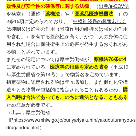
効性及び安全性の確保等に関する法律
」（
出典/e-GOV法
令検索
）（通称「
薬機法
」や「
医薬品医療機器法
」）の
2条15項に定められており、「
中枢神経系の興奮若しく
は抑制又は幻覚の作用
（当該作用の維持又は強化の作用
を含む。）を有する蓋然性が高く、かつ、人の身体に使
用された場合に保健衛生上の危害が発生するおそれがあ
る物」とされています。
またその認定については厚生労働省が、
薬機法76条の4
に定められている「
医療等の用途を定める省令
（平成19
年厚生労働省令第14号）」で物質名を定めています。
指定薬物に認定される物は年々増加し、また似た化学構
造をとる物質が包括的に指定されることもあるため、
購
入当時は合法であっても、のちに違法となることもある
ため注意が必要です。
（出典；厚生労働省
HPhttps://www.mhlw.go.jp/bunya/iyakuhin/yakubuturanyou/
drug/index.html）