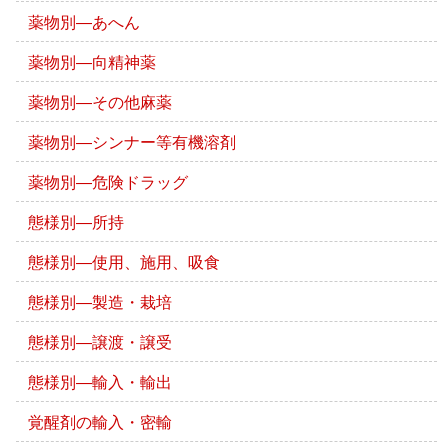
薬物別―あへん
薬物別―向精神薬
薬物別―その他麻薬
薬物別―シンナー等有機溶剤
薬物別―危険ドラッグ
態様別―所持
態様別―使用、施用、吸食
態様別―製造・栽培
態様別―譲渡・譲受
態様別―輸入・輸出
覚醒剤の輸入・密輸