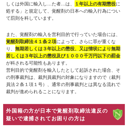
しくは外国に輸入し…た者…は、
１年以上の有期懲役
に
処する」と規定して、覚醒剤の日本への輸入行為につい
て罰則を科しています。
また、覚醒剤の輸入を営利目的で行っていた場合には、
覚醒剤取締法４１条２項
によって、さらに罪が重くな
り、
無期若しくは３年以上の懲役、又は情状により無期
若しくは３年以上の懲役及び１０００千万円以下の罰金
が科される可能性もあります。
営利目的で覚醒剤を輸入したとして起訴された場合、そ
の刑事裁判は、裁判員裁判の対象になりますので（裁判
員法２条１項１号）、通常の刑事裁判とは異なる流れで
裁判が進められることになります。
外国籍の方が日本で覚醒剤取締法違反の
疑いで逮捕されてお困りの方は