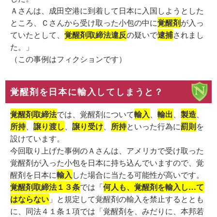
Ａさんは、成田空港に到着して日本に入国しようとした
ところ、Ｃさんから受け取った小包の中に
覚醒剤
が入っ
ていたとして、
覚醒剤取締法違反
の疑いで
逮捕
されまし
た。」
（この事例はフィクションです）
覚醒剤を日本に輸入してしまうと？
覚醒剤取締法
では、覚醒剤について
輸入
、
輸出
、
製造
、
所持
、
譲り渡し
、
譲り受け
、
所持
といった行為に
罰則
を
設けています。
今回取り上げた事例のＡさんは、アメリカで受け取った
覚醒剤が入った小包を日本に持ち込んでいますので、覚
醒剤を日本に
輸入
した場合に当たる可能性が高いです。
覚醒剤取締法１３条
では「
何人も、覚醒剤を輸入し…て
はならない
」と規定して覚醒剤の輸入を禁止するととも
に、同法４１条１項では「覚醒剤を、みだりに、本邦若