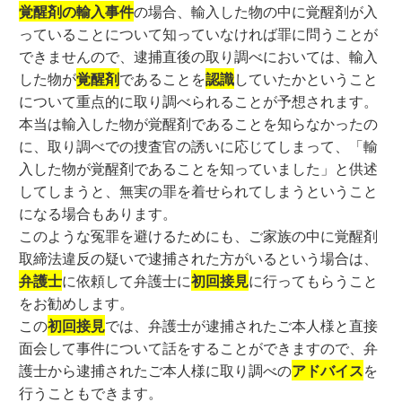
覚醒剤の輸入事件
の場合、輸入した物の中に覚醒剤が入
っていることについて知っていなければ罪に問うことが
できませんので、逮捕直後の取り調べにおいては、輸入
した物が
覚醒剤
であることを
認識
していたかということ
について重点的に取り調べられることが予想されます。
本当は輸入した物が覚醒剤であることを知らなかったの
に、取り調べでの捜査官の誘いに応じてしまって、「輸
入した物が覚醒剤であることを知っていました」と供述
してしまうと、無実の罪を着せられてしまうということ
になる場合もあります。
このような冤罪を避けるためにも、ご家族の中に覚醒剤
取締法違反の疑いで逮捕された方がいるという場合は、
弁護士
に依頼して弁護士に
初回接見
に行ってもらうこと
をお勧めします。
この
初回接見
では、弁護士が逮捕されたご本人様と直接
面会して事件について話をすることができますので、弁
護士から逮捕されたご本人様に取り調べの
アドバイス
を
行うこともできます。