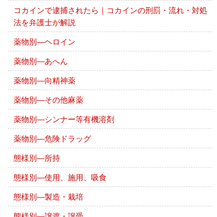
コカインで逮捕されたら｜コカインの刑罰・流れ・対処
法を弁護士が解説
薬物別―ヘロイン
薬物別―あへん
薬物別―向精神薬
薬物別―その他麻薬
薬物別―シンナー等有機溶剤
薬物別―危険ドラッグ
態様別―所持
態様別―使用、施用、吸食
態様別―製造・栽培
態様別―譲渡・譲受