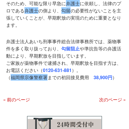
そのため、可能な限り早急に
弁護士
に依頼し、法律のプ
ロである
弁護士
の側より、
勾留
の必要性がないことを主
張していくことが、早期釈放の実現のために重要となり
ます。
弁護士法人あいち刑事事件総合法律事務所では、薬物事
件を多く取り扱っており、
勾留阻止
や準抗告等の弁護活
動により、早期釈放を目指しています。
ご家族が薬物事件で逮捕され、早期釈放を目指す方は、
お電話ください（
0120-631-881
）。
（
福岡県宗像警察署
までの初回接見費用
38,900円
）
« 前のページ
次のページ »