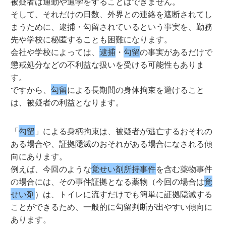
被疑者は通勤や通学をすることはできません。
そして、それだけの日数、外界との連絡を遮断されてし
まうために、逮捕・勾留されているという事実を、勤務
先や学校に秘匿することも困難になります。
会社や学校によっては、
逮捕
・
勾留
の事実があるだけで
懲戒処分などの不利益な扱いを受ける可能性もありま
す。
ですから、
勾留
による長期間の身体拘束を避けること
は、被疑者の利益となります。
「
勾留
」による身柄拘束は、被疑者が逃亡するおそれの
ある場合や、証拠隠滅のおそれがある場合になされる傾
向にあります。
例えば、今回のような
覚せい剤所持事件
を含む薬物事件
の場合には、その事件証拠となる薬物（今回の場合は
覚
せい剤
）は、トイレに流すだけでも簡単に証拠隠滅する
ことができるため、一般的に勾留判断が出やすい傾向に
あります。