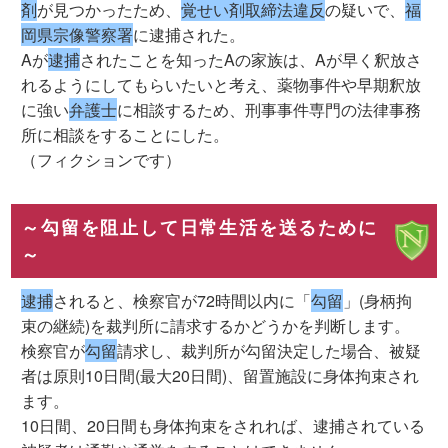
剤
が見つかったため、
覚せい剤取締法違反
の疑いで、
福
岡県宗像警察署
に逮捕された。
Aが
逮捕
されたことを知ったAの家族は、Aが早く釈放さ
れるようにしてもらいたいと考え、薬物事件や早期釈放
に強い
弁護士
に相談するため、刑事事件専門の法律事務
所に相談をすることにした。
（フィクションです）
～勾留を阻止して日常生活を送るために
～
逮捕
されると、検察官が72時間以内に「
勾留
」(身柄拘
束の継続)を裁判所に請求するかどうかを判断します。
検察官が
勾留
請求し、裁判所が勾留決定した場合、被疑
者は原則10日間(最大20日間)、留置施設に身体拘束され
ます。
10日間、20日間も身体拘束をされれば、逮捕されている