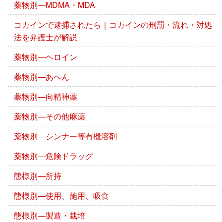
薬物別―MDMA・MDA
コカインで逮捕されたら｜コカインの刑罰・流れ・対処
法を弁護士が解説
薬物別―ヘロイン
薬物別―あへん
薬物別―向精神薬
薬物別―その他麻薬
薬物別―シンナー等有機溶剤
薬物別―危険ドラッグ
態様別―所持
態様別―使用、施用、吸食
態様別―製造・栽培