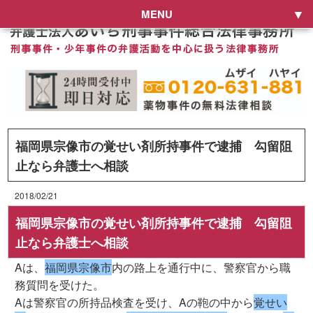
MENU
福岡県宗像市の覚せい剤所持事件で逮捕 勾留阻
止なら弁護士へ相談
2018/02/21
福岡県宗像市の覚せい剤所持事件で逮捕 勾留阻
止なら弁護士へ相談
Aは、
福岡県宗像市
内の路上を通行中に、警察官から職
務質問を受けた。
Aは警察官の所持品検査を受け、Aの鞄の中から
覚せい