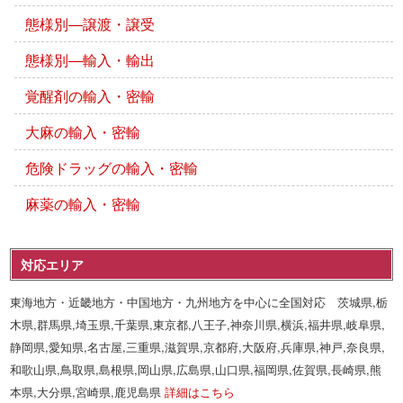
態様別―譲渡・譲受
態様別―輸入・輸出
覚醒剤の輸入・密輸
大麻の輸入・密輸
危険ドラッグの輸入・密輸
麻薬の輸入・密輸
対応エリア
東海地方・近畿地方・中国地方・九州地方を中心に全国対応 茨城県,栃
木県,群馬県,埼玉県,千葉県,東京都,八王子,神奈川県,横浜,福井県,岐阜県,
静岡県,愛知県,名古屋,三重県,滋賀県,京都府,大阪府,兵庫県,神戸,奈良県,
和歌山県,鳥取県,島根県,岡山県,広島県,山口県,福岡県,佐賀県,長崎県,熊
本県,大分県,宮崎県,鹿児島県
詳細はこちら