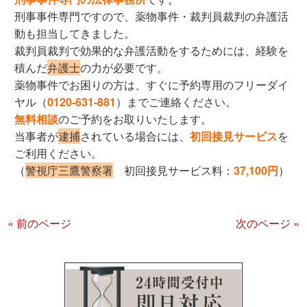
刑事事件専門ですので、薬物事件・裁判員裁判の弁護活
動も担当してきました。
裁判員裁判で効果的な弁護活動をするためには、経験を
積んだ
弁護士
の力が必要です。
薬物事件でお困りの方は、すぐに予約専用のフリーダイ
ヤル（
0120-631-881
）までご連絡ください。
無料相談
のご予約をお取りいたします。
当事者が
逮捕
されている場合には、
初回接見サービス
を
ご利用ください。
（
警視庁三鷹警察署
初回接見サービス料：
37,100円
）
« 前のページ
次のページ »