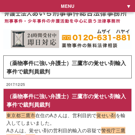
MENU
（薬物事件に強い弁護士）三鷹市の覚せい剤輸入
事件で裁判員裁判
2017/12/25
（薬物事件に強い弁護士）三鷹市の覚せい剤輸入
事件で裁判員裁判
東京都三鷹市
在住のAさんは、営利目的で
覚せい剤
を輸
入してしまいました。
Aさんは、覚せい剤の営利目的輸入の容疑で
警視庁三鷹