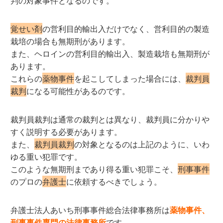
判の対象事件となるのです。
覚せい剤
の営利目的輸出入だけでなく、営利目的の製造
栽培の場合も無期刑があります。
また、ヘロインの営利目的輸出入、製造栽培も無期刑が
あります。
これらの
薬物事件
を起こしてしまった場合には、
裁判員
裁判
になる可能性があるのです。
裁判員裁判は通常の裁判とは異なり、裁判員に分かりや
すく説明する必要があります。
また、
裁判員裁判
の対象となるのは上記のように、いわ
ゆる重い犯罪です。
このような無期刑まであり得る重い犯罪こそ、
刑事事件
のプロの
弁護士
に依頼するべきでしょう。
弁護士法人あいち刑事事件総合法律事務所は
薬物事件、
刑事事件専門の法律事務所
です。