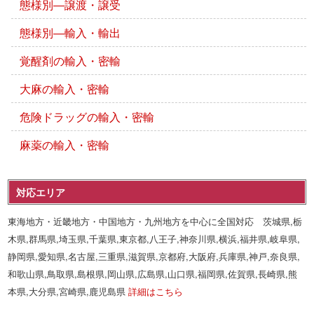
態様別―譲渡・譲受
態様別―輸入・輸出
覚醒剤の輸入・密輸
大麻の輸入・密輸
危険ドラッグの輸入・密輸
麻薬の輸入・密輸
対応エリア
東海地方・近畿地方・中国地方・九州地方を中心に全国対応 茨城県,栃
木県,群馬県,埼玉県,千葉県,東京都,八王子,神奈川県,横浜,福井県,岐阜県,
静岡県,愛知県,名古屋,三重県,滋賀県,京都府,大阪府,兵庫県,神戸,奈良県,
和歌山県,鳥取県,島根県,岡山県,広島県,山口県,福岡県,佐賀県,長崎県,熊
本県,大分県,宮崎県,鹿児島県
詳細はこちら