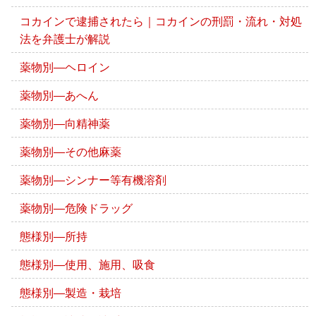
コカインで逮捕されたら｜コカインの刑罰・流れ・対処
法を弁護士が解説
薬物別―ヘロイン
薬物別―あへん
薬物別―向精神薬
薬物別―その他麻薬
薬物別―シンナー等有機溶剤
薬物別―危険ドラッグ
態様別―所持
態様別―使用、施用、吸食
態様別―製造・栽培