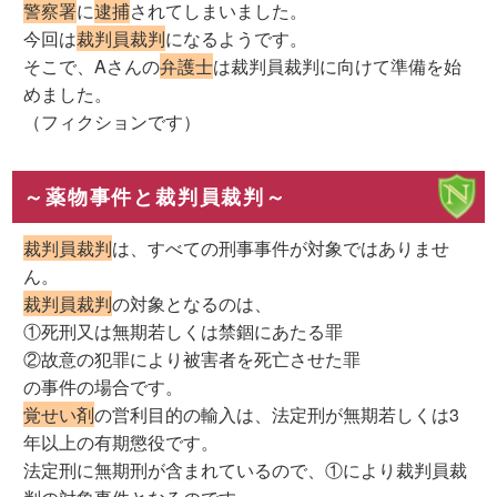
警察署
に
逮捕
されてしまいました。
今回は
裁判員裁判
になるようです。
そこで、Aさんの
弁護士
は裁判員裁判に向けて準備を始
めました。
（フィクションです）
～薬物事件と裁判員裁判～
裁判員裁判
は、すべての刑事事件が対象ではありませ
ん。
裁判員裁判
の対象となるのは、
①死刑又は無期若しくは禁錮にあたる罪
②故意の犯罪により被害者を死亡させた罪
の事件の場合です。
覚せい剤
の営利目的の輸入は、法定刑が無期若しくは3
年以上の有期懲役です。
法定刑に無期刑が含まれているので、①により裁判員裁