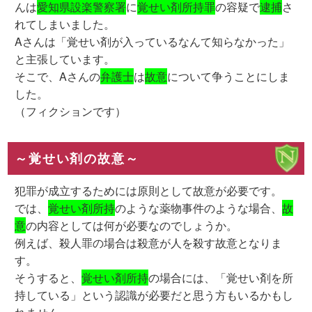
んは
愛知県設楽警察署
に
覚せい剤所持罪
の容疑で
逮捕
さ
れてしまいました。
Aさんは「覚せい剤が入っているなんて知らなかった」
と主張しています。
そこで、Aさんの
弁護士
は
故意
について争うことにしま
した。
（フィクションです）
～覚せい剤の故意～
犯罪が成立するためには原則として故意が必要です。
では、
覚せい剤所持
のような薬物事件のような場合、
故
意
の内容としては何が必要なのでしょうか。
例えば、殺人罪の場合は殺意が人を殺す故意となりま
す。
そうすると、
覚せい剤所持
の場合には、「覚せい剤を所
持している」という認識が必要だと思う方もいるかもし