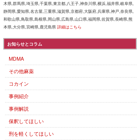
木県,群馬県,埼玉県,千葉県,東京都,八王子,神奈川県,横浜,福井県,岐阜県,
静岡県,愛知県,名古屋,三重県,滋賀県,京都府,大阪府,兵庫県,神戸,奈良県,
和歌山県,鳥取県,島根県,岡山県,広島県,山口県,福岡県,佐賀県,長崎県,熊
本県,大分県,宮崎県,鹿児島県
詳細はこちら
お知らせとコラム
MDMA
その他麻薬
コカイン
事例紹介
事例解説
保釈してほしい
刑を軽くしてほしい