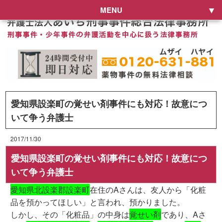
MENU
愛知県設楽町の覚せい剤事件にも対応！故意につ
いて争う弁護士
2017/11/30
愛知県設楽町の覚せい剤事件にも対応！故意につ
いて争う弁護士
愛知県北設楽郡設楽町
在住のAさんは、友人から「化粧
品を預かってほしい」と言われ、預かりました。
しかし、その「化粧品」の中身は
覚せい剤
であり、Aさ