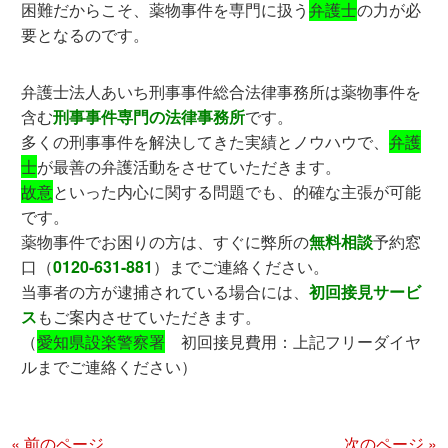
困難だからこそ、薬物事件を専門に扱う
弁護士
の力が必
要となるのです。
弁護士法人あいち刑事事件総合法律事務所は薬物事件を
含む
刑事事件専門の法律事務所
です。
多くの刑事事件を解決してきた実績とノウハウで、
弁護
士
が最善の弁護活動をさせていただきます。
故意
といった内心に関する問題でも、的確な主張が可能
です。
薬物事件でお困りの方は、すぐに弊所の
無料相談
予約窓
口（
0120-631-881
）までご連絡ください。
当事者の方が逮捕されている場合には、
初回接見サービ
ス
もご案内させていただきます。
（
愛知県設楽警察署
初回接見費用：上記フリーダイヤ
ルまでご連絡ください）
« 前のページ
次のページ »