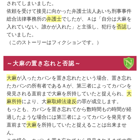
されてしまいました。
依頼を受けて接見に向かった弁護士法人あいち刑事事件
総合法律事務所の
弁護士
でしたが、Ａは「自分は大麻を
入れていない。誰かが入れた」と主張し、犯行を
否認
し
ていました。
（このストーリーはフィクションです。）
～大麻の置き忘れと否認～
大麻
が入ったカバンを置き忘れたという場合、置き忘れ
たカバンの所有者であるＡが、第三者によってカバンを
発見される直前まで大麻を所持していたと捉えられ、
大
麻所持
により、大
麻取締法違反
の罪が成立します。
もっとも、カバンを置き忘れてから数時間もの時間が経
過したような場合には第三者によってカバンを発見する
直前まで
大麻
を所持していたと捉えることは出来ませ
ん。