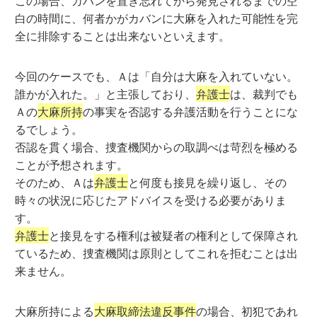
この場合、カバンを置き忘れてから発見されるまでの空
白の時間に、何者かがカバンに大麻を入れた可能性を完
全に排除することは出来ないといえます。
今回のケースでも、Ａは「自分は大麻を入れていない。
誰かが入れた。」と主張しており、
弁護士
は、裁判でも
Ａの
大麻所持
の事実を否認する弁護活動を行うことにな
るでしょう。
否認を貫く場合、捜査機関からの取調べは苛烈を極める
ことが予想されます。
そのため、Ａは
弁護士
と何度も接見を繰り返し、その
時々の状況に応じたアドバイスを受ける必要がありま
す。
弁護士
と接見をする権利は被疑者の権利として保障され
ているため、捜査機関は原則としてこれを拒むことは出
来ません。
大麻所持による
大麻取締法違反事件
の場合、初犯であれ