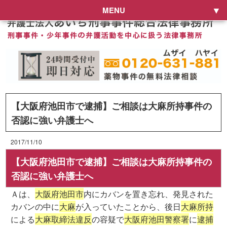
MENU
【大阪府池田市で逮捕】ご相談は大麻所持事件の
否認に強い弁護士へ
2017/11/10
【大阪府池田市で逮捕】ご相談は大麻所持事件の
否認に強い弁護士へ
Ａは、
大阪府池田市
内にカバンを置き忘れ、発見された
カバンの中に
大麻
が入っていたことから、後日
大麻所持
による
大麻取締法違反
の容疑で
大阪府池田警察署
に
逮捕