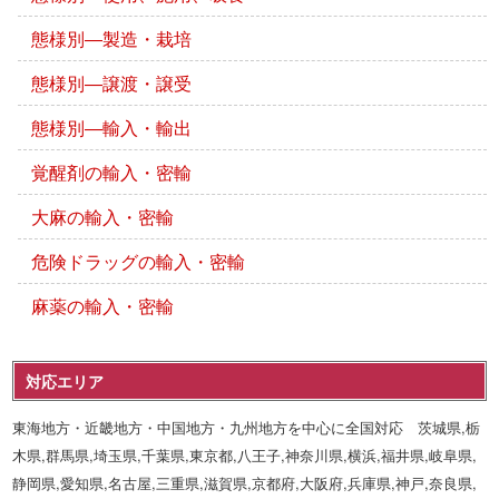
態様別―製造・栽培
態様別―譲渡・譲受
態様別―輸入・輸出
覚醒剤の輸入・密輸
大麻の輸入・密輸
危険ドラッグの輸入・密輸
麻薬の輸入・密輸
対応エリア
東海地方・近畿地方・中国地方・九州地方を中心に全国対応 茨城県,栃
木県,群馬県,埼玉県,千葉県,東京都,八王子,神奈川県,横浜,福井県,岐阜県,
静岡県,愛知県,名古屋,三重県,滋賀県,京都府,大阪府,兵庫県,神戸,奈良県,