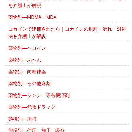
を弁護士が解説
薬物別―MDMA・MDA
コカインで逮捕されたら｜コカインの刑罰・流れ・対処
法を弁護士が解説
薬物別―ヘロイン
薬物別―あへん
薬物別―向精神薬
薬物別―その他麻薬
薬物別―シンナー等有機溶剤
薬物別―危険ドラッグ
態様別―所持
態様別―使用、施用、吸食