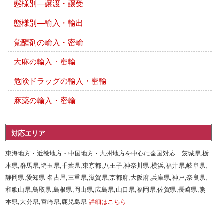
態様別―譲渡・譲受
態様別―輸入・輸出
覚醒剤の輸入・密輸
大麻の輸入・密輸
危険ドラッグの輸入・密輸
麻薬の輸入・密輸
対応エリア
東海地方・近畿地方・中国地方・九州地方を中心に全国対応 茨城県,栃
木県,群馬県,埼玉県,千葉県,東京都,八王子,神奈川県,横浜,福井県,岐阜県,
静岡県,愛知県,名古屋,三重県,滋賀県,京都府,大阪府,兵庫県,神戸,奈良県,
和歌山県,鳥取県,島根県,岡山県,広島県,山口県,福岡県,佐賀県,長崎県,熊
本県,大分県,宮崎県,鹿児島県
詳細はこちら