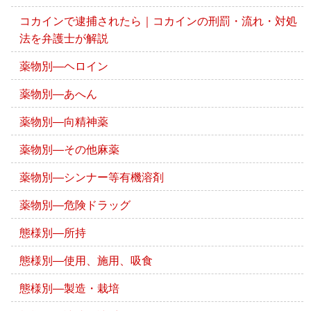
コカインで逮捕されたら｜コカインの刑罰・流れ・対処
法を弁護士が解説
薬物別―ヘロイン
薬物別―あへん
薬物別―向精神薬
薬物別―その他麻薬
薬物別―シンナー等有機溶剤
薬物別―危険ドラッグ
態様別―所持
態様別―使用、施用、吸食
態様別―製造・栽培