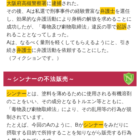
大阪府高槻警察署
に
逮捕
された。
その後、Aは私選で刑事事件の経験豊富な
弁護士
を選任
し、効果的な弁護活動により身柄の解放を求めることに
成功したが、「毒物及び劇物取締法」違反の罪で
起訴
さ
れることとなってしまった。
Aは、なるべく量刑を軽くしてもらえるようにと、引き
続き
弁護士
に弁護活動を依頼することにした。
（フィクションです。）
～シンナーの不法販売～
シンナー
とは、塗料を薄めるために使用される有機溶剤
のことをいい、その成分となるトルエン等とともに、
「毒物及び劇物取締法」により、その乱用等の行為が規
制されています。
たとえば、今回のAのように、Bが
シンナー
をみだりに
摂取する目的で所持することを知りながら販売する行為