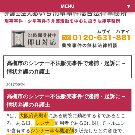
MENU
高槻市のシンナー不法販売事件で逮捕・起訴に～
情状弁護の弁護士
2017/09/24
高槻市のシンナー不法販売事件で逮捕・起訴に～
情状弁護の弁護士
Aは、
大阪府高槻市
にある病院に勤務する者であるとこ
ろ、ある日、
シンナー
乱用者であるBに対してトルエン
を含有する
シンナー等有機溶剤
を販売したとの容疑で、