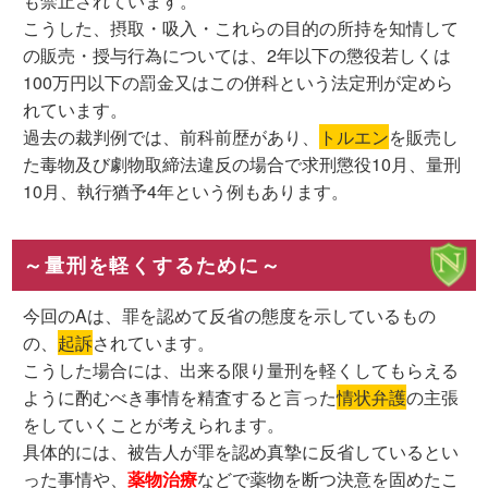
も禁止されています。
こうした、摂取・吸入・これらの目的の所持を知情して
の販売・授与行為については、2年以下の懲役若しくは
100万円以下の罰金又はこの併科という法定刑が定めら
れています。
過去の裁判例では、前科前歴があり、
トルエン
を販売し
た毒物及び劇物取締法違反の場合で求刑懲役10月、量刑
10月、執行猶予4年という例もあります。
～量刑を軽くするために～
今回のAは、罪を認めて反省の態度を示しているもの
の、
起訴
されています。
こうした場合には、出来る限り量刑を軽くしてもらえる
ように酌むべき事情を精査すると言った
情状弁護
の主張
をしていくことが考えられます。
具体的には、被告人が罪を認め真摯に反省しているとい
った事情や、
薬物治療
などで薬物を断つ決意を固めたこ