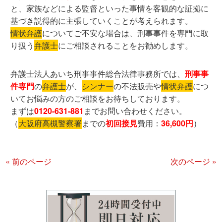
と、家族などによる監督といった事情を客観的な証拠に
基づき説得的に主張していくことが考えられます。
情状弁護
についてご不安な場合は、刑事事件を専門に取
り扱う
弁護士
にご相談されることをお勧めします。
弁護士法人あいち刑事事件総合法律事務所では、
刑事事
件専門
の
弁護士
が、
シンナー
の不法販売や
情状弁護
につ
いてお悩みの方のご相談をお待ちしております。
まずは
0120-631-881
までお問い合わせください。
（
大阪府高槻警察署
までの
初回接見
費用：
36,600円
）
« 前のページ
次のページ »