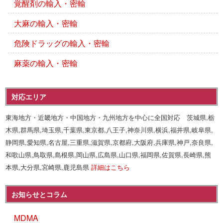
覚醒剤の輸入・密輸
大麻の輸入・密輸
危険ドラッグの輸入・密輸
麻薬の輸入・密輸
対応エリア
東海地方・近畿地方・中国地方・九州地方を中心に全国対応 茨城県,栃
木県,群馬県,埼玉県,千葉県,東京都,八王子,神奈川県,横浜,福井県,岐阜県,
静岡県,愛知県,名古屋,三重県,滋賀県,京都府,大阪府,兵庫県,神戸,奈良県,
和歌山県,鳥取県,島根県,岡山県,広島県,山口県,福岡県,佐賀県,長崎県,熊
本県,大分県,宮崎県,鹿児島県
詳細はこちら
お知らせとコラム
MDMA