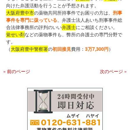
向けた弁護活動を行うことが予想されます。
大阪府豊中市
の薬物共同所持事件でお困りの方は、
刑事
事件を専門に扱っている
、弁護士法人あいち刑事事件総
合法律事務所の評判のいい
弁護士
にご相談ください。
覚せい剤
などの薬物事件も、弊所の弁護士の専門分野で
す。
（
大阪府豊中警察署
の
初回接見
費用：
3万7,300円
）
« 前のページ
次のページ »