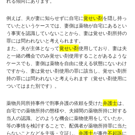
れる傾向にあります。
例えば、夫が妻に知らせずに自宅に
覚せい剤
を隠し持っ
ていたというケースでは、妻側は薬物が自宅にあるとい
う事実を認識していないことから、妻は覚せい剤所持の
罪には問われないと考えられます。
また、夫が主体となって
覚せい剤
使用しており、妻は夫
と一緒の機会でのみ覚せい剤使用することがあるような
ケースでも、妻側は薬物を自由に使える状態にないわけ
ですから、妻は覚せい剤使用の罪に該当し、覚せい剤所
持の罪には問われないと考えられます（覚せい剤使用に
ついてはまた別です）。
薬物共同所持事件で刑事弁護の依頼を受けた
弁護士
は、
自宅での薬物所持の態様や、夫婦間の薬物所持に対する
当人の認識、どのような機会に薬物使用をしていたか、
等の事情を検討することで、配偶者が薬物所持罪に当た
らないことなどを主張・立証し、
弁護士
が事件
不起訴
に