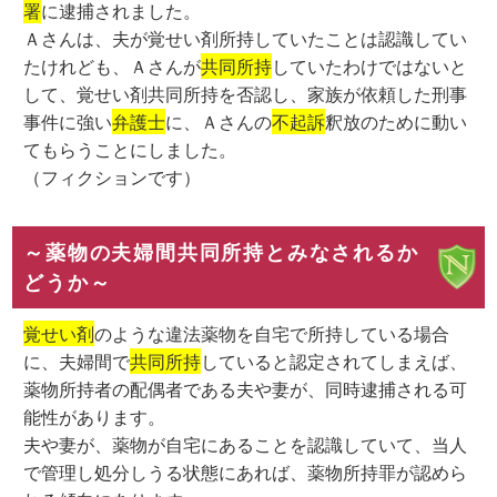
署
に逮捕されました。
Ａさんは、夫が覚せい剤所持していたことは認識してい
たけれども、Ａさんが
共同所持
していたわけではないと
して、覚せい剤共同所持を否認し、家族が依頼した刑事
事件に強い
弁護士
に、Ａさんの
不起訴
釈放のために動い
てもらうことにしました。
（フィクションです）
～薬物の夫婦間共同所持とみなされるか
どうか～
覚せい剤
のような違法薬物を自宅で所持している場合
に、夫婦間で
共同所持
していると認定されてしまえば、
薬物所持者の配偶者である夫や妻が、同時逮捕される可
能性があります。
夫や妻が、薬物が自宅にあることを認識していて、当人
で管理し処分しうる状態にあれば、薬物所持罪が認めら