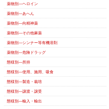
薬物別―ヘロイン
薬物別―あへん
薬物別―向精神薬
薬物別―その他麻薬
薬物別―シンナー等有機溶剤
薬物別―危険ドラッグ
態様別―所持
態様別―使用、施用、吸食
態様別―製造・栽培
態様別―譲渡・譲受
態様別―輸入・輸出