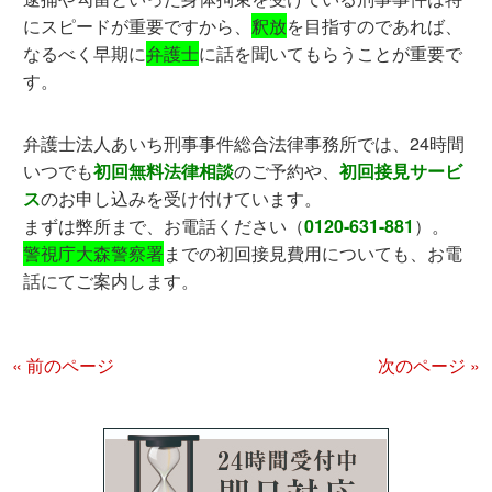
にスピードが重要ですから、
釈放
を目指すのであれば、
なるべく早期に
弁護士
に話を聞いてもらうことが重要で
す。
弁護士法人あいち刑事事件総合法律事務所では、24時間
いつでも
初回無料法律相談
のご予約や、
初回接見サービ
ス
のお申し込みを受け付けています。
まずは弊所まで、お電話ください（
0120-631-881
）。
警視庁大森警察署
までの初回接見費用についても、お電
話にてご案内します。
« 前のページ
次のページ »