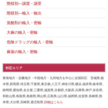
態様別―譲渡・譲受
態様別―輸入・輸出
覚醒剤の輸入・密輸
大麻の輸入・密輸
危険ドラッグの輸入・密輸
麻薬の輸入・密輸
対応エリア
東海地方・近畿地方・中国地方・九州地方を中心に全国対応 茨城県,栃
木県,群馬県,埼玉県,千葉県,東京都,八王子,神奈川県,横浜,福井県,岐阜県,
静岡県,愛知県,名古屋,三重県,滋賀県,京都府,大阪府,兵庫県,神戸,奈良県,
和歌山県,鳥取県,島根県,岡山県,広島県,山口県,福岡県,佐賀県,長崎県,熊
本県,大分県,宮崎県,鹿児島県
詳細はこちら