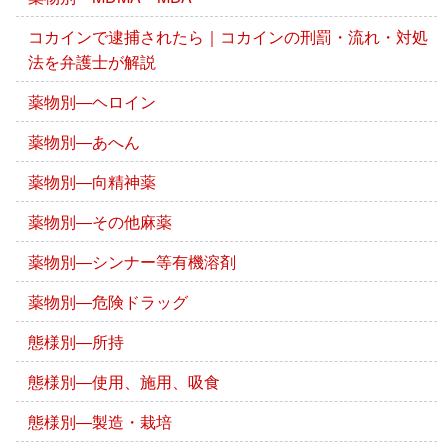
コカインで逮捕されたら｜コカインの刑罰・流れ・対処
法を弁護士が解説
薬物別―ヘロイン
薬物別―あへん
薬物別―向精神薬
薬物別―その他麻薬
薬物別―シンナー等有機溶剤
薬物別―危険ドラッグ
態様別―所持
態様別―使用、施用、吸食
態様別―製造・栽培