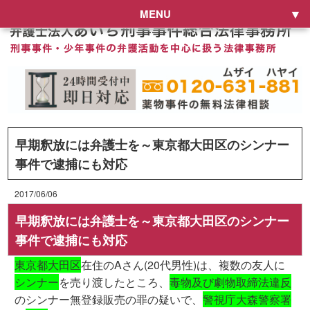
MENU
早期釈放には弁護士を～東京都大田区のシンナー
事件で逮捕にも対応
2017/06/06
早期釈放には弁護士を～東京都大田区のシンナー
事件で逮捕にも対応
東京都大田区
在住のAさん(20代男性)は、複数の友人に
シンナー
を売り渡したところ、
毒物及び劇物取締法違反
のシンナー無登録販売の罪の疑いで、
警視庁大森警察署