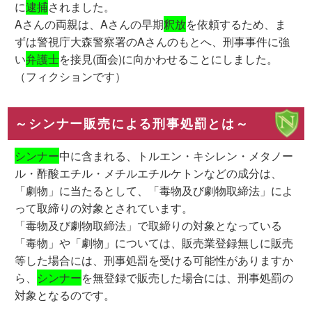
に
逮捕
されました。
Aさんの両親は、Aさんの早期
釈放
を依頼するため、ま
ずは警視庁大森警察署のAさんのもとへ、刑事事件に強
い
弁護士
を接見(面会)に向かわせることにしました。
（フィクションです）
～シンナー販売による刑事処罰とは～
シンナー
中に含まれる、トルエン・キシレン・メタノー
ル・酢酸エチル・メチルエチルケトンなどの成分は、
「劇物」に当たるとして、「毒物及び劇物取締法」によ
って取締りの対象とされています。
「毒物及び劇物取締法」で取締りの対象となっている
「毒物」や「劇物」については、販売業登録無しに販売
等した場合には、刑事処罰を受ける可能性がありますか
ら、
シンナー
を無登録で販売した場合には、刑事処罰の
対象となるのです。