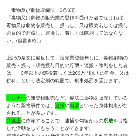
・毒物及び劇物取締法 3条3項
「毒物又は劇物の販売業の登録を受けた者でなければ、
毒物又は劇物を販売し、授与し、又は販売若しくは授与
の目的で貯蔵し、運搬し、若しくは陳列してはならな
い。(但書き略)」
上記の条文に違反して、販売業登録無しに、毒物劇物の
販売・授与・販売授与目的の貯蔵・運搬・陳列をした者
は、「3年以下の懲役若しくは200万円以下の罰金、又は
併科」という法定刑の範囲で、刑事処罰を受けます。
シンナー
の無登録販売など、違法に薬物を販売している
ような薬物事件では、
逮捕
や
勾留
といった身体拘束がな
されることが多いです。
弁護士
に依頼することで、逮捕や勾留からの
釈放
を目指
した活動をしてもらうことができます。
逮捕や勾留といった身体拘束を受けている刑事事件は特