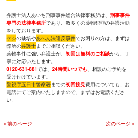
弁護士法人あいち刑事事件総合法律事務所は、
刑事事件
専門の法律事務所
であり、数多くの薬物犯罪の弁護活動
をしております。
ケシ
の栽培や
あへん法違反事件
でお困りの方は、まずは
弊所の
弁護士
までご相談ください。
薬物事件に強い弁護士が、
初回は無料のご相談
から、丁
寧に対応いたします。
0120-631-881
では、
24時間いつでも
、相談のご予約を
受け付けています。
警視庁五日市警察署
までの
初回接見
費用についても、お
電話にてご案内いたしますので、まずはお電話くださ
い。
« 前のページ
次のページ »