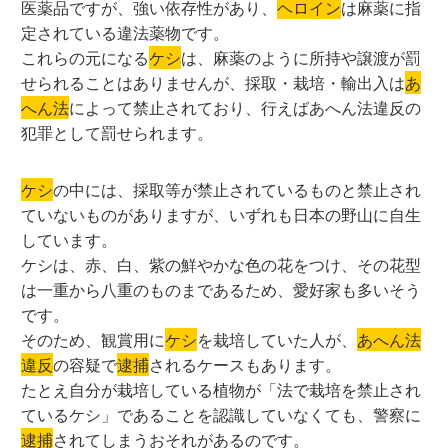
医薬品ですが、強い依存性があり、
ヘロイン
は麻薬に指
定されている違法薬物です。
これらの元になる
ケシ
は、麻薬のように所持や譲渡が罰
せられることはありませんが、採取・栽培・輸出入は
あ
へん法
によって禁止されており、行えばあへん法違反の
犯罪として罰せられます。
ケシ
の中には、採取等が禁止されているものと禁止され
ていないものがありますが、いずれも日本の野山に自生
しています。
ケシは、赤、白、紫の鮮やかな色の花をつけ、その花型
は一重から八重のものまであるため、愛好家も多いそう
です。
そのため、観賞用に
ケシ
を栽培していた人が、
あへん法
違反
の容疑で
逮捕
されるケースもあります。
たとえ自分が栽培している植物が「法で栽培を禁止され
ているケシ」であることを認識していなくても、警察に
逮捕
されてしまうおそれがあるのです。