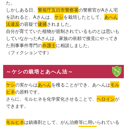
た。
しかしある日、
警視庁五日市警察署
の警察官がAさん宅
を訪れると、Aさんは、
ケシ
を栽培したとして、
あへん
法違反
の容疑で
逮捕
されました。
自分が育てていた植物が規制されているものとは思いも
していなかったAさんは、家族の依頼で接見にやってき
た刑事事件専門の
弁護士
に相談しました。
（フィクションです）
～ケシの栽培とあへん法～
ケシ
の実からは
あへん
を穫ることができ、あへんは
モル
ヒネ
の原料です。
さらに、モルヒネを化学変化させることで、
ヘロイン
が
できます。
モルヒネ
は鎮痛剤として、がん治療等に用いられている