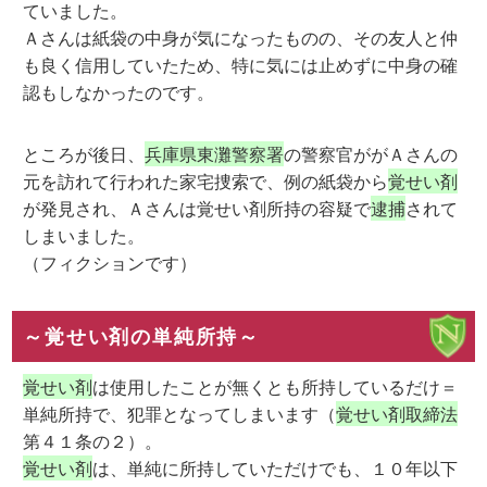
ていました。
Ａさんは紙袋の中身が気になったものの、その友人と仲
も良く信用していたため、特に気には止めずに中身の確
認もしなかったのです。
ところが後日、
兵庫県東灘警察署
の警察官ががＡさんの
元を訪れて行われた家宅捜索で、例の紙袋から
覚せい剤
が発見され、Ａさんは覚せい剤所持の容疑で
逮捕
されて
しまいました。
（フィクションです）
～覚せい剤の単純所持～
覚せい剤
は使用したことが無くとも所持しているだけ＝
単純所持で、犯罪となってしまいます（
覚せい剤取締法
第４１条の２）。
覚せい剤
は、単純に所持していただけでも、１０年以下