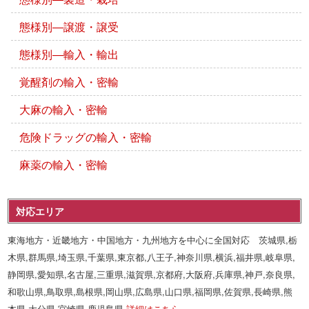
態様別―譲渡・譲受
態様別―輸入・輸出
覚醒剤の輸入・密輸
大麻の輸入・密輸
危険ドラッグの輸入・密輸
麻薬の輸入・密輸
対応エリア
東海地方・近畿地方・中国地方・九州地方を中心に全国対応 茨城県,栃
木県,群馬県,埼玉県,千葉県,東京都,八王子,神奈川県,横浜,福井県,岐阜県,
静岡県,愛知県,名古屋,三重県,滋賀県,京都府,大阪府,兵庫県,神戸,奈良県,
和歌山県,鳥取県,島根県,岡山県,広島県,山口県,福岡県,佐賀県,長崎県,熊
本県,大分県,宮崎県,鹿児島県
詳細はこちら