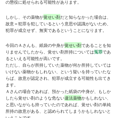
の懲役に処せられる可能性があります。
しかし、その薬物が
覚せい剤
だと知らなかった場合は、
故意＝犯罪を犯しているという意思や認識がないため、
犯罪が成立せず、無実であるということになります。
今回のＡさんも、紙袋の中身が
覚せい剤
であることを知
りませんでしたから、覚せい剤所持については
冤罪
であ
るといえる可能性が高いです。
ただし、自らが所持していた薬物が何か所持していては
いけない薬物かもしれない、という疑いを持っていたな
らば、故意が認定され、犯罪が成立する可能性も出てき
ます。
Ａさんの場合であれば、預かった紙袋の中身が、もしか
したら覚せい剤のような危ない
違法薬物
かもしれない、
と思いながらも持っていたのであれば、覚せい剤の単純
所持の故意がある、と認められてしまうかもしれないと
いうことです。