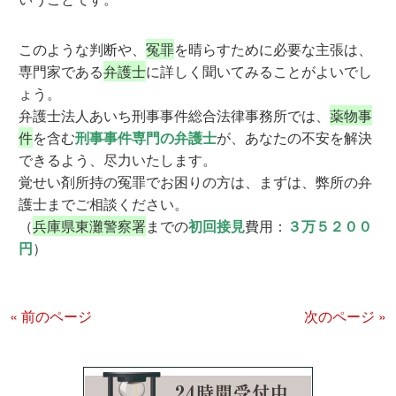
このような判断や、
冤罪
を晴らすために必要な主張は、
専門家である
弁護士
に詳しく聞いてみることがよいでし
ょう。
弁護士法人あいち刑事事件総合法律事務所では、
薬物事
件
を含む
刑事事件専門の弁護士
が、あなたの不安を解決
できるよう、尽力いたします。
覚せい剤所持の冤罪でお困りの方は、まずは、弊所の弁
護士までご相談ください。
（
兵庫県東灘警察署
までの
初回接見
費用：
３万５２００
円
）
« 前のページ
次のページ »