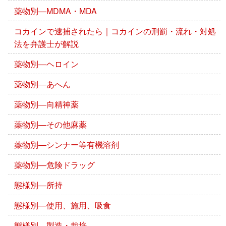
薬物別―MDMA・MDA
コカインで逮捕されたら｜コカインの刑罰・流れ・対処
法を弁護士が解説
薬物別―ヘロイン
薬物別―あへん
薬物別―向精神薬
薬物別―その他麻薬
薬物別―シンナー等有機溶剤
薬物別―危険ドラッグ
態様別―所持
態様別―使用、施用、吸食
態様別―製造・栽培