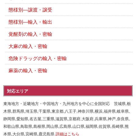
態様別―譲渡・譲受
態様別―輸入・輸出
覚醒剤の輸入・密輸
大麻の輸入・密輸
危険ドラッグの輸入・密輸
麻薬の輸入・密輸
対応エリア
東海地方・近畿地方・中国地方・九州地方を中心に全国対応 茨城県,栃
木県,群馬県,埼玉県,千葉県,東京都,八王子,神奈川県,横浜,福井県,岐阜県,
静岡県,愛知県,名古屋,三重県,滋賀県,京都府,大阪府,兵庫県,神戸,奈良県,
和歌山県,鳥取県,島根県,岡山県,広島県,山口県,福岡県,佐賀県,長崎県,熊
本県,大分県,宮崎県,鹿児島県
詳細はこちら