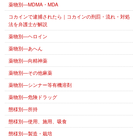
薬物別―MDMA・MDA
コカインで逮捕されたら｜コカインの刑罰・流れ・対処
法を弁護士が解説
薬物別―ヘロイン
薬物別―あへん
薬物別―向精神薬
薬物別―その他麻薬
薬物別―シンナー等有機溶剤
薬物別―危険ドラッグ
態様別―所持
態様別―使用、施用、吸食
態様別―製造・栽培