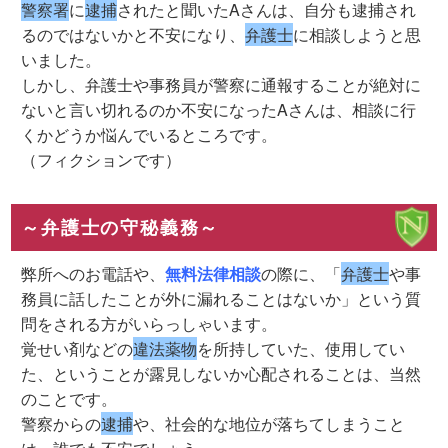
警察署
に
逮捕
されたと聞いたAさんは、自分も逮捕され
るのではないかと不安になり、
弁護士
に相談しようと思
いました。
しかし、弁護士や事務員が警察に通報することが絶対に
ないと言い切れるのか不安になったAさんは、相談に行
くかどうか悩んでいるところです。
（フィクションです）
～弁護士の守秘義務～
弊所へのお電話や、
無料法律相談
の際に、「
弁護士
や事
務員に話したことが外に漏れることはないか」という質
問をされる方がいらっしゃいます。
覚せい剤などの
違法薬物
を所持していた、使用してい
た、ということが露見しないか心配されることは、当然
のことです。
警察からの
逮捕
や、社会的な地位が落ちてしまうこと