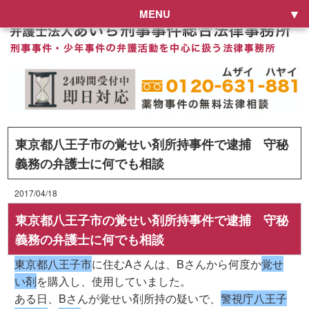
MENU
東京都八王子市の覚せい剤所持事件で逮捕 守秘
義務の弁護士に何でも相談
2017/04/18
東京都八王子市の覚せい剤所持事件で逮捕 守秘
義務の弁護士に何でも相談
東京都八王子市
に住むAさんは、Bさんから何度か
覚せ
い剤
を購入し、使用していました。
ある日、Bさんが覚せい剤所持の疑いで、
警視庁八王子