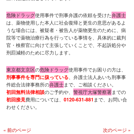
危険ドラッグ
使用事件で刑事弁護の依頼を受けた
弁護士
は、薬物使用した本人に社会復帰と更生の意思があるよ
うな場合には、被疑者・被告人が薬物更生のために、病
院等で薬物治療行為を行っている事情を、具体的に裁判
官・検察官に向けて主張していくことで、不起訴処分や
刑罰減軽のために尽力します。
東京都文京区
の
危険ドラッグ
使用事件でお困りの方は、
刑事事件を専門に扱っている
、弁護士法人あいち刑事事
件総合法律事務所の
弁護士
まで、ご相談ください。
初回無料法律相談
のご予約や、
警視庁大塚警察署
までの
初回接見
費用については、
0120-631-881
まで、お問い合
わせください。
« 前のページ
次のページ »