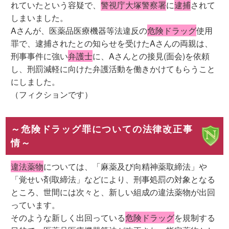
れていたという容疑で、
警視庁大塚警察署
に
逮捕
されて
しまいました。
Aさんが、医薬品医療機器等法違反の
危険ドラッグ
使用
罪で、逮捕されたとの知らせを受けたAさんの両親は、
刑事事件に強い
弁護士
に、Aさんとの接見(面会)を依頼
し、刑罰減軽に向けた弁護活動を働きかけてもらうこと
にしました。
（フィクションです）
～危険ドラッグ罪についての法律改正事
情～
違法薬物
については、「麻薬及び向精神薬取締法」や
「覚せい剤取締法」などにより、刑事処罰の対象となる
ところ、世間には次々と、新しい組成の違法薬物が出回
っています。
そのような新しく出回っている
危険ドラッグ
を規制する