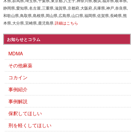
木県,群馬県,埼玉県,千葉県,東京都,八王子,神奈川県,横浜,福井県,岐阜県,
静岡県,愛知県,名古屋,三重県,滋賀県,京都府,大阪府,兵庫県,神戸,奈良県,
和歌山県,鳥取県,島根県,岡山県,広島県,山口県,福岡県,佐賀県,長崎県,熊
本県,大分県,宮崎県,鹿児島県
詳細はこちら
お知らせとコラム
MDMA
その他麻薬
コカイン
事例紹介
事例解説
保釈してほしい
刑を軽くしてほしい