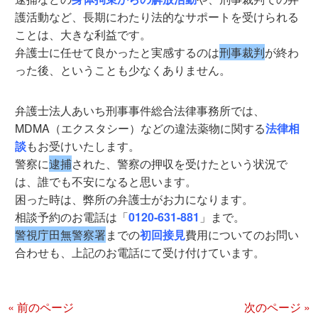
護活動など、長期にわたり法的なサポートを受けられる
ことは、大きな利益です。
弁護士に任せて良かったと実感するのは
刑事裁判
が終わ
った後、ということも少なくありません。
弁護士法人あいち刑事事件総合法律事務所では、
MDMA（エクスタシー）などの違法薬物に関する
法律相
談
もお受けいたします。
警察に
逮捕
された、警察の押収を受けたという状況で
は、誰でも不安になると思います。
困った時は、弊所の弁護士がお力になります。
相談予約のお電話は「
0120-631-881
」まで。
警視庁田無警察署
までの
初回接見
費用についてのお問い
合わせも、上記のお電話にて受け付けています。
« 前のページ
次のページ »