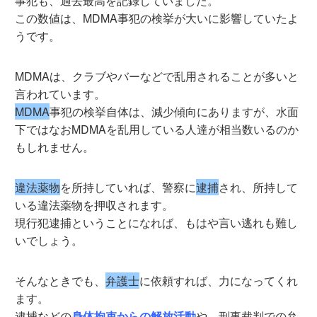
事犯も、過去最高を記録していました。
この数値は、MDMA事犯の検挙が大いに影響していたよ
うです。
MDMAは、クラブやバーなどで乱用されることが多いと
言われています。
MDMA
事犯の検挙自体は、減少傾向にありますが、水面
下ではなおMDMAを乱用している人達が相当数いるのか
もしれません。
違法薬物
を所持していれば、警察に
逮捕
され、所持して
いる違法薬物を押収されます。
現行犯逮捕ということになれば、もはや言い逃れも難し
いでしょう。
そんなときでも、
弁護士
に依頼すれば、力になってくれ
ます。
逮捕などの
身体拘束からの解放活動
や、刑事裁判での弁