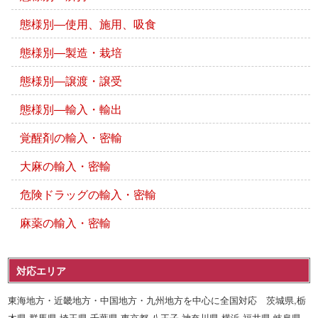
態様別―使用、施用、吸食
態様別―製造・栽培
態様別―譲渡・譲受
態様別―輸入・輸出
覚醒剤の輸入・密輸
大麻の輸入・密輸
危険ドラッグの輸入・密輸
麻薬の輸入・密輸
対応エリア
東海地方・近畿地方・中国地方・九州地方を中心に全国対応 茨城県,栃
木県,群馬県,埼玉県,千葉県,東京都,八王子,神奈川県,横浜,福井県,岐阜県,