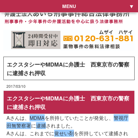
MENU
エクスタシーやMDMAに弁護士 西東京市の警察
に逮捕され押収
2017/03/10
エクスタシーやMDMAに弁護士 西東京市の警察
に逮捕され押収
Aさんは、
MDMA
を所持していたことが発覚し、
警視庁
田無警察署
に
逮捕
されました。
Aさんは、これまでに
覚せい剤
を所持していて逮捕され