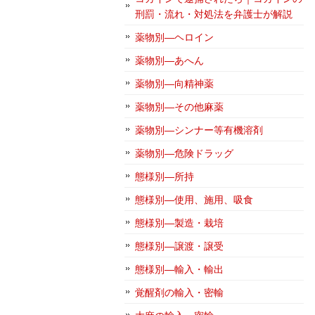
刑罰・流れ・対処法を弁護士が解説
薬物別―ヘロイン
薬物別―あへん
薬物別―向精神薬
薬物別―その他麻薬
薬物別―シンナー等有機溶剤
薬物別―危険ドラッグ
態様別―所持
態様別―使用、施用、吸食
態様別―製造・栽培
態様別―譲渡・譲受
態様別―輸入・輸出
覚醒剤の輸入・密輸