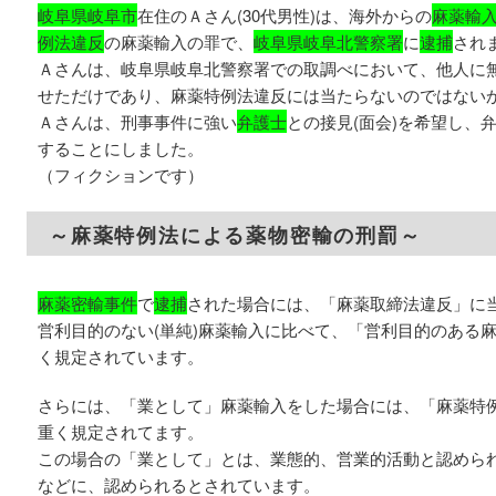
岐阜県岐阜市
在住のＡさん(30代男性)は、海外からの
麻薬輸
例法違反
の麻薬輸入の罪で、
岐阜県岐阜北警察署
に
逮捕
され
Ａさんは、岐阜県岐阜北警察署での取調べにおいて、他人に
せただけであり、麻薬特例法違反には当たらないのではない
Ａさんは、刑事事件に強い
弁護士
との接見(面会)を希望し、
することにしました。
（フィクションです）
～麻薬特例法による薬物密輸の刑罰～
麻薬密輸事件
で
逮捕
された場合には、「麻薬取締法違反」に
営利目的のない(単純)麻薬輸入に比べて、「営利目的のある
く規定されています。
さらには、「業として」麻薬輸入をした場合には、「麻薬特
重く規定されてます。
この場合の「業として」とは、業態的、営業的活動と認めら
などに、認められるとされています。