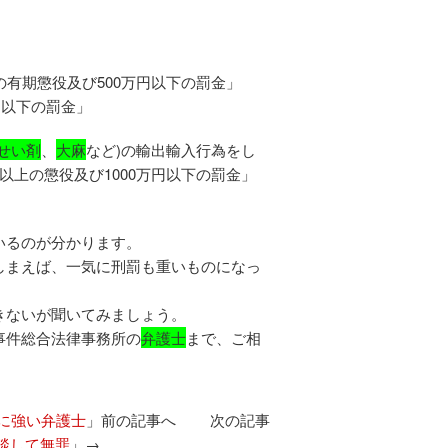
有期懲役及び500万円以下の罰金」
円以下の罰金」
せい剤
、
大麻
など)の輸出輸入行為をし
上の懲役及び1000万円以下の罰金」
いるのが分かります。
しまえば、一気に刑罰も重いものになっ
きないが聞いてみましょう。
事件総合法律事務所の
弁護士
まで、ご相
に強い弁護士
」前の記事へ 次の記事
談して無罪
」→