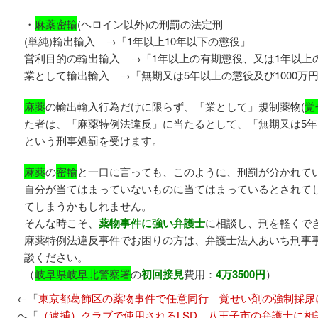
・
麻薬密輸
(ヘロイン以外)の刑罰の法定刑
(単純)輸出輸入 →「1年以上10年以下の懲役」
営利目的の輸出輸入 →「1年以上の有期懲役、又は1年以上の
業として輸出輸入 →「無期又は5年以上の懲役及び1000万
麻薬
の輸出輸入行為だけに限らず、「業として」規制薬物(
覚
た者は、「麻薬特例法違反」に当たるとして、「無期又は5年以
という刑事処罰を受けます。
麻薬
の
密輸
と一口に言っても、このように、刑罰が分かれて
自分が当てはまっていないものに当てはまっているとされて
てしまうかもしれません。
そんな時こそ、
薬物事件に強い弁護士
に相談し、刑を軽くで
麻薬特例法違反事件でお困りの方は、弁護士法人あいち刑事
談ください。
（
岐阜県岐阜北警察署
の
初回接見
費用：
4万3500円
）
←「
東京都葛飾区の薬物事件で任意同行 覚せい剤の強制採尿
へ「
（逮捕）クラブで使用されるLSD 八王子市の弁護士に相