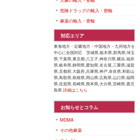
大麻の輸入・密輸
危険ドラッグの輸入・密輸
麻薬の輸入・密輸
対応エリア
東海地方・近畿地方・中国地方・九州地方を
中心に全国対応 茨城県,栃木県,群馬県,埼玉
県,千葉県,東京都,八王子,神奈川県,横浜,福井
県,岐阜県,静岡県,愛知県,名古屋,三重県,滋賀
県,京都府,大阪府,兵庫県,神戸,奈良県,和歌山
県,鳥取県,島根県,岡山県,広島県,山口県,福岡
県,佐賀県,長崎県,熊本県,大分県,宮崎県,鹿児
島県
詳細はこちら
お知らせとコラム
MDMA
その他麻薬