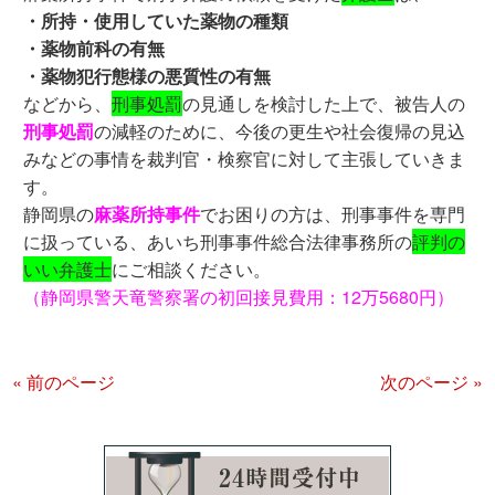
・所持・使用していた薬物の種類
・薬物前科の有無
・薬物犯行態様の悪質性の有無
などから、
刑事処罰
の見通しを検討した上で、被告人の
刑事処罰
の減軽のために、今後の更生や社会復帰の見込
みなどの事情を裁判官・検察官に対して主張していきま
す。
静岡県の
麻薬所持事件
でお困りの方は、刑事事件を専門
に扱っている、あいち刑事事件総合法律事務所の
評判の
いい弁護士
にご相談ください。
（静岡県警天竜警察署の初回接見費用：12万5680円）
« 前のページ
次のページ »