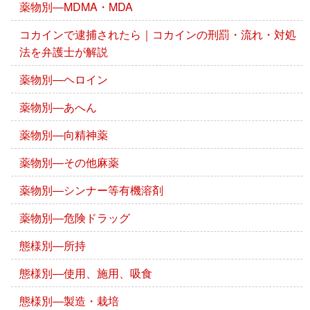
薬物別―MDMA・MDA
コカインで逮捕されたら｜コカインの刑罰・流れ・対処
法を弁護士が解説
薬物別―ヘロイン
薬物別―あへん
薬物別―向精神薬
薬物別―その他麻薬
薬物別―シンナー等有機溶剤
薬物別―危険ドラッグ
態様別―所持
態様別―使用、施用、吸食
態様別―製造・栽培