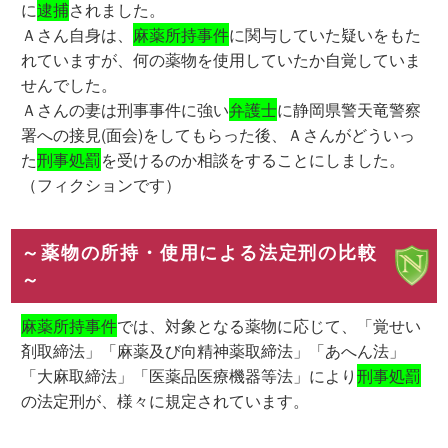
に
逮捕
されました。
Ａさん自身は、
麻薬所持事件
に関与していた疑いをもた
れていますが、何の薬物を使用していたか自覚していま
せんでした。
Ａさんの妻は刑事事件に強い
弁護士
に静岡県警天竜警察
署への接見(面会)をしてもらった後、Ａさんがどういっ
た
刑事処罰
を受けるのか相談をすることにしました。
（フィクションです）
～薬物の所持・使用による法定刑の比較
～
麻薬所持事件
では、対象となる薬物に応じて、「覚せい
剤取締法」「麻薬及び向精神薬取締法」「あへん法」
「大麻取締法」「医薬品医療機器等法」により
刑事処罰
の法定刑が、様々に規定されています。