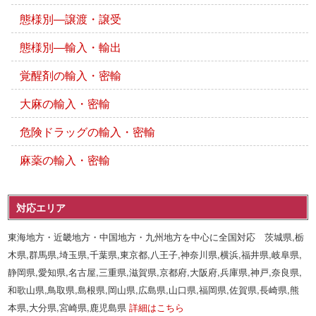
態様別―譲渡・譲受
態様別―輸入・輸出
覚醒剤の輸入・密輸
大麻の輸入・密輸
危険ドラッグの輸入・密輸
麻薬の輸入・密輸
対応エリア
東海地方・近畿地方・中国地方・九州地方を中心に全国対応 茨城県,栃
木県,群馬県,埼玉県,千葉県,東京都,八王子,神奈川県,横浜,福井県,岐阜県,
静岡県,愛知県,名古屋,三重県,滋賀県,京都府,大阪府,兵庫県,神戸,奈良県,
和歌山県,鳥取県,島根県,岡山県,広島県,山口県,福岡県,佐賀県,長崎県,熊
本県,大分県,宮崎県,鹿児島県
詳細はこちら