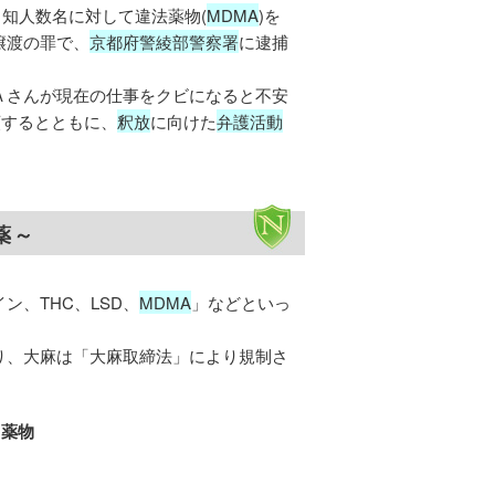
、知人数名に対して違法薬物(
MDMA
)を
譲渡の罪で、
京都府警綾部警察署
に逮捕
Ａさんが現在の仕事をクビになると不安
頼するとともに、
釈放
に向けた
弁護活動
薬～
、THC、LSD、
MDMA
」などといっ
。
り、大麻は「大麻取締法」により規制さ
る薬物