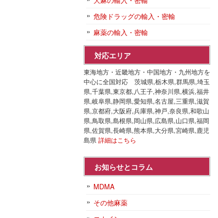
大麻の輸入・密輸
危険ドラッグの輸入・密輸
麻薬の輸入・密輸
対応エリア
東海地方・近畿地方・中国地方・九州地方を
中心に全国対応 茨城県,栃木県,群馬県,埼玉
県,千葉県,東京都,八王子,神奈川県,横浜,福井
県,岐阜県,静岡県,愛知県,名古屋,三重県,滋賀
県,京都府,大阪府,兵庫県,神戸,奈良県,和歌山
県,鳥取県,島根県,岡山県,広島県,山口県,福岡
県,佐賀県,長崎県,熊本県,大分県,宮崎県,鹿児
島県
詳細はこちら
お知らせとコラム
MDMA
その他麻薬