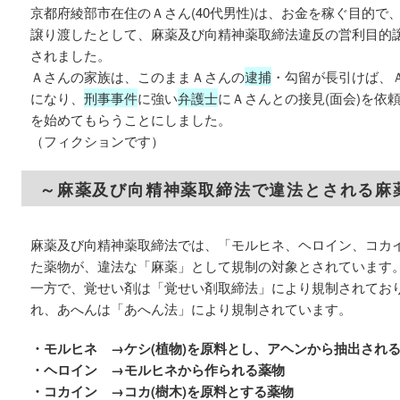
京都府綾部市在住のＡさん(40代男性)は、お金を稼ぐ目的で
譲り渡したとして、麻薬及び向精神薬取締法違反の営利目的
されました。
Ａさんの家族は、このままＡさんの
逮捕
・勾留が長引けば、
になり、
刑事事件
に強い
弁護士
にＡさんとの接見(面会)を依
を始めてもらうことにしました。
（フィクションです）
～麻薬及び向精神薬取締法で違法とされる麻
麻薬及び向精神薬取締法では、「モルヒネ、ヘロイン、コカイン
た薬物が、違法な「麻薬」として規制の対象とされています
一方で、覚せい剤は「覚せい剤取締法」により規制されてお
れ、あへんは「あへん法」により規制されています。
・モルヒネ →ケシ(植物)を原料とし、アヘンから抽出され
・ヘロイン →モルヒネから作られる薬物
・コカイン →コカ(樹木)を原料とする薬物