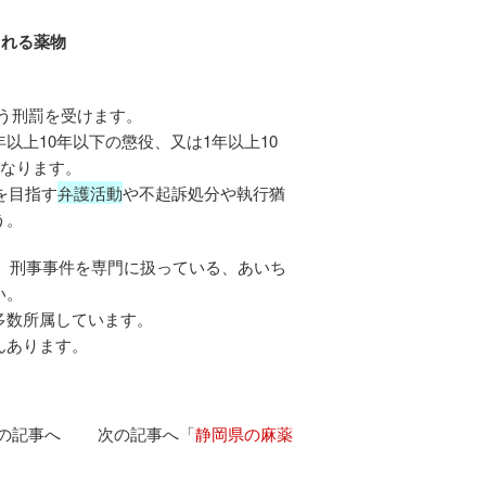
作られる薬物
いう刑罰を受けます。
年以上10年以下の懲役、又は1年以上10
くなります。
を目指す
弁護活動
や不起訴処分や執行猶
う。
、刑事事件を専門に扱っている、あいち
い。
多数所属しています。
んあります。
の記事へ 次の記事へ「
静岡県の麻薬