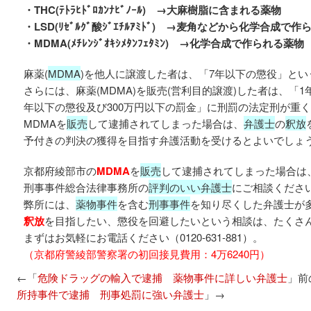
・THC(ﾃﾄﾗﾋﾄﾞﾛｶﾝﾅﾋﾞﾉｰﾙ) →大麻樹脂に含まれる薬物
・LSD(ﾘｾﾞﾙｸﾞ酸ｼﾞｴﾁﾙｱﾐﾄﾞ) →麦角などから化学合成で
・MDMA(ﾒﾁﾚﾝｼﾞｵｷｼﾒﾀﾝﾌｪﾀﾐﾝ) →化学合成で作られる薬物
麻薬(
MDMA
)を他人に譲渡した者は、「7年以下の懲役」と
さらには、麻薬(MDMA)を販売(営利目的譲渡)した者は、「1
年以下の懲役及び300万円以下の罰金」に刑罰の法定刑が重
MDMAを
販売
して逮捕されてしまった場合は、
弁護士
の
釈放
予付きの判決の獲得を目指す弁護活動を受けるとよいでしょ
京都府綾部市の
MDMA
を
販売
して逮捕されてしまった場合は
刑事事件総合法律事務所の
評判のいい弁護士
にご相談くださ
弊所には、
薬物事件
を含む
刑事事件
を知り尽くした弁護士が
釈放
を目指したい、懲役を回避したいという相談は、たくさ
まずはお気軽にお電話ください（0120‐631‐881）。
（京都府警綾部警察署の初回接見費用：4万6240円）
←「
危険ドラッグの輸入で逮捕 薬物事件に詳しい弁護士
」前
所持事件で逮捕 刑事処罰に強い弁護士
」→