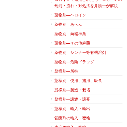
刑罰・流れ・対処法を弁護士が解説
薬物別―ヘロイン
薬物別―あへん
薬物別―向精神薬
薬物別―その他麻薬
薬物別―シンナー等有機溶剤
薬物別―危険ドラッグ
態様別―所持
態様別―使用、施用、吸食
態様別―製造・栽培
態様別―譲渡・譲受
態様別―輸入・輸出
覚醒剤の輸入・密輸