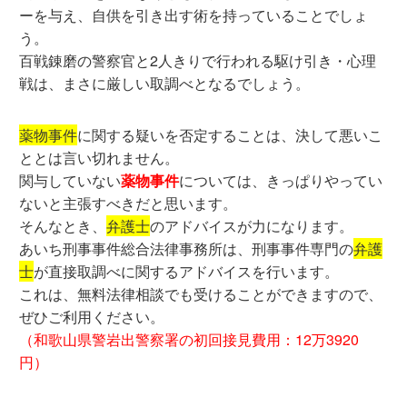
ーを与え、自供を引き出す術を持っていることでしょ
う。
百戦錬磨の警察官と2人きりで行われる駆け引き・心理
戦は、まさに厳しい取調べとなるでしょう。
薬物事件
に関する疑いを否定することは、決して悪いこ
ととは言い切れません。
関与していない
薬物事件
については、きっぱりやってい
ないと主張すべきだと思います。
そんなとき、
弁護士
のアドバイスが力になります。
あいち刑事事件総合法律事務所は、刑事事件専門の
弁護
士
が直接取調べに関するアドバイスを行います。
これは、無料法律相談でも受けることができますので、
ぜひご利用ください。
（和歌山県警岩出警察署の初回接見費用：12万3920
円）