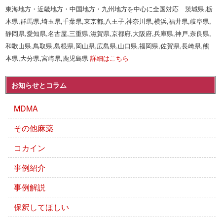
東海地方・近畿地方・中国地方・九州地方を中心に全国対応 茨城県,栃
木県,群馬県,埼玉県,千葉県,東京都,八王子,神奈川県,横浜,福井県,岐阜県,
静岡県,愛知県,名古屋,三重県,滋賀県,京都府,大阪府,兵庫県,神戸,奈良県,
和歌山県,鳥取県,島根県,岡山県,広島県,山口県,福岡県,佐賀県,長崎県,熊
本県,大分県,宮崎県,鹿児島県
詳細はこちら
お知らせとコラム
MDMA
その他麻薬
コカイン
事例紹介
事例解説
保釈してほしい