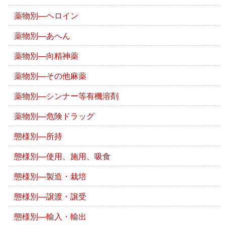
薬物別―ヘロイン
薬物別―あへん
薬物別―向精神薬
薬物別―その他麻薬
薬物別―シンナー等有機溶剤
薬物別―危険ドラッグ
態様別―所持
態様別―使用、施用、吸食
態様別―製造・栽培
態様別―譲渡・譲受
態様別―輸入・輸出