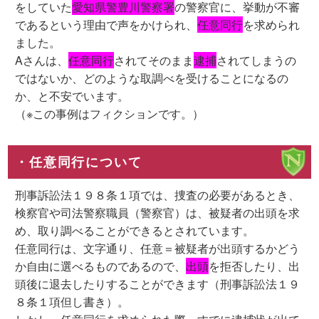
をしていた
愛知県警豊川警察署
の警察官に、挙動が不審
であるという理由で声をかけられ、
任意同行
を求められ
ました。
Aさんは、
任意同行
されてそのまま
逮捕
されてしまうの
ではないか、どのような取調べを受けることになるの
か、と不安でいます。
（※この事例はフィクションです。）
・任意同行について
刑事訴訟法１９８条１項では、捜査の必要があるとき、
検察官や司法警察職員（警察官）は、被疑者の出頭を求
め、取り調べることができるとされています。
任意同行は、文字通り、任意＝被疑者が出頭するかどう
か自由に選べるものであるので、
出頭
を拒否したり、出
頭後に退去したりすることができます（刑事訴訟法１９
８条１項但し書き）。