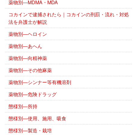
薬物別―MDMA・MDA
コカインで逮捕されたら｜コカインの刑罰・流れ・対処
法を弁護士が解説
薬物別―ヘロイン
薬物別―あへん
薬物別―向精神薬
薬物別―その他麻薬
薬物別―シンナー等有機溶剤
薬物別―危険ドラッグ
態様別―所持
態様別―使用、施用、吸食
態様別―製造・栽培