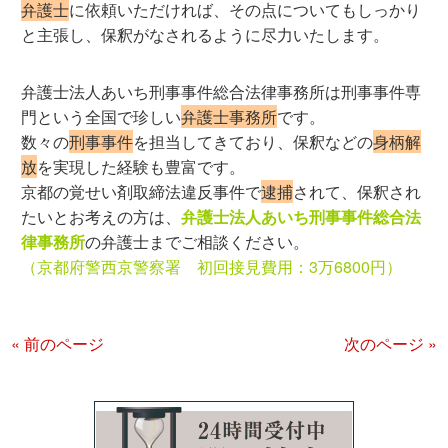
弁護士
に依頼いただければ、その点についてもしっかり
と主張し、保釈がなされるように尽力いたします。
弁護士法人あいち刑事事件総合法律事務所は刑事事件専
門という全国で珍しい
弁護士事務所
です。
数々の
刑事事件
を担当してきており、保釈などの
身柄解
放
を実現した経験も豊富です。
京都の覚せい剤取締法違反事件で
逮捕
されて、保釈され
たいとお考えの方は、
弁護士法人あいち刑事事件総合法
律事務所
の弁護士までご相談ください。
（京都府警西京警察署 初回接見費用：3万6800円）
« 前のページ
次のページ »