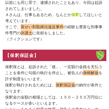
以前にも同じ罪で、逮捕されたこともあり、今回は起訴
されてしまいました。
Ａさんは、仕事もあるため、なんとか
保釈
してほしいと
考えています。
そこで、
覚せい剤取締法違反事件
の経験も豊富な刑事事
件専門の
弁護士
に依頼をしました。
（フィクションです）
【保釈保証金】
保釈保とは、起訴された「後」、一定額の金銭を支払う
ことを条件に勾留の執行を停止し、被告人の
身柄解放
を
許す制度をいいます。
保釈が執行されるためには、
保釈保証金
の納付が条件と
なります。
保釈金の金額の相場としては、１５０～２５０万円位に
なるケースが多いといえます。