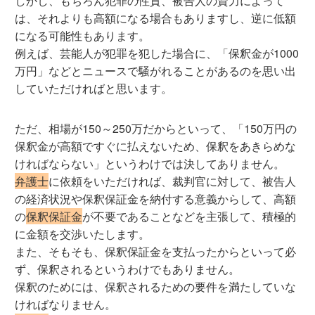
しかし、もちろん犯罪の性質、被告人の資力によって
は、それよりも高額になる場合もありますし、逆に低額
になる可能性もあります。
例えば、芸能人が犯罪を犯した場合に、「保釈金が1000
万円」などとニュースで騒がれることがあるのを思い出
していただければと思います。
ただ、相場が150～250万だからといって、「150万円の
保釈金が高額ですぐに払えないため、保釈をあきらめな
ければならない」というわけでは決してありません。
弁護士
に依頼をいただければ、裁判官に対して、被告人
の経済状況や保釈保証金を納付する意義からして、高額
の
保釈保証金
が不要であることなどを主張して、積極的
に金額を交渉いたします。
また、そもそも、保釈保証金を支払ったからといって必
ず、保釈されるというわけでもありません。
保釈のためには、保釈されるための要件を満たしていな
ければなりません。