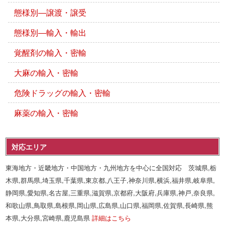
態様別―譲渡・譲受
態様別―輸入・輸出
覚醒剤の輸入・密輸
大麻の輸入・密輸
危険ドラッグの輸入・密輸
麻薬の輸入・密輸
対応エリア
東海地方・近畿地方・中国地方・九州地方を中心に全国対応 茨城県,栃
木県,群馬県,埼玉県,千葉県,東京都,八王子,神奈川県,横浜,福井県,岐阜県,
静岡県,愛知県,名古屋,三重県,滋賀県,京都府,大阪府,兵庫県,神戸,奈良県,
和歌山県,鳥取県,島根県,岡山県,広島県,山口県,福岡県,佐賀県,長崎県,熊
本県,大分県,宮崎県,鹿児島県
詳細はこちら