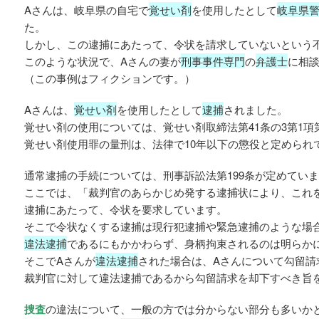
Aさんは、岐阜県の自宅で
覚せい剤
を使用したとして
岐阜県
た。
しかし、この逮捕にあたって、令状を請求していないという
このような状況で、Aさんの妻が
刑事事件専門
の
弁護士
に相
（この事例はフィクションです。）
Aさんは、
覚せい剤
を使用したとして
逮捕
されました。
覚せい剤の使用については、覚せい剤取締法第41条の3第1項
覚せい剤使用罪の量刑は、法律で10年以下の懲役と定められ
通常逮捕の手続については、刑事訴訟法第199条が定めてい
ここでは、「裁判官のあらかじめ発する逮捕状により、これ
逮捕にあたって、令状を要求しています。
そこで令状なくする逮捕は現行犯逮捕や緊急逮捕のような場
違法逮捕
であるにもかかわらず、身柄拘束されるのは明らか
そこでAさんが
違法逮捕
された場合は、Aさんについて勾留請
裁判官に対して違法逮捕であるから勾留請求を却下すべき旨
捜査
の違法について、一般の方では分からない部分も多いか