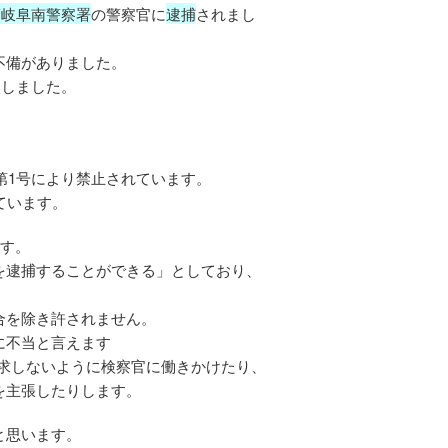
警岐阜南警察署
の警察官に
逮捕
されまし
不備がありました。
談しました。
第1号により禁止されています。
ています。
ます。
を逮捕することができる」としており、
合を除き許されません。
に不当と言えます
求しないように検察官に働きかけたり、
を主張したりします。
と思います。