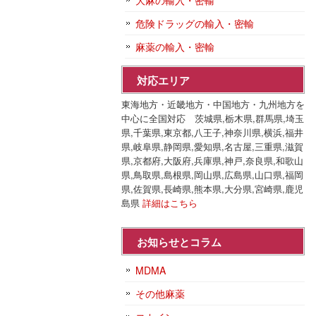
大麻の輸入・密輸
危険ドラッグの輸入・密輸
麻薬の輸入・密輸
対応エリア
東海地方・近畿地方・中国地方・九州地方を
中心に全国対応 茨城県,栃木県,群馬県,埼玉
県,千葉県,東京都,八王子,神奈川県,横浜,福井
県,岐阜県,静岡県,愛知県,名古屋,三重県,滋賀
県,京都府,大阪府,兵庫県,神戸,奈良県,和歌山
県,鳥取県,島根県,岡山県,広島県,山口県,福岡
県,佐賀県,長崎県,熊本県,大分県,宮崎県,鹿児
島県
詳細はこちら
お知らせとコラム
MDMA
その他麻薬