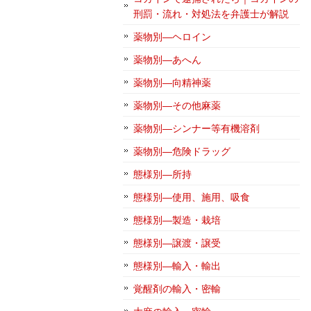
刑罰・流れ・対処法を弁護士が解説
薬物別―ヘロイン
薬物別―あへん
薬物別―向精神薬
薬物別―その他麻薬
薬物別―シンナー等有機溶剤
薬物別―危険ドラッグ
態様別―所持
態様別―使用、施用、吸食
態様別―製造・栽培
態様別―譲渡・譲受
態様別―輸入・輸出
覚醒剤の輸入・密輸