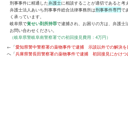
刑事事件に精通した
弁護士
に相談することが適切であると考
弁護士法人あいち刑事事件総合法律事務所は
刑事事件専門
で
く承っています。
岐阜県で
覚せい剤所持罪
で逮捕され、お困りの方は、弁護士
お問い合わせください。
（岐阜県警岐阜南警察署での初回接見費用：4万円）
←「
愛知県警中警察署の薬物事件で逮捕 示談以外での解決を
へ「
兵庫県警長田警察署の薬物事件で逮捕 初回接見にかけつ