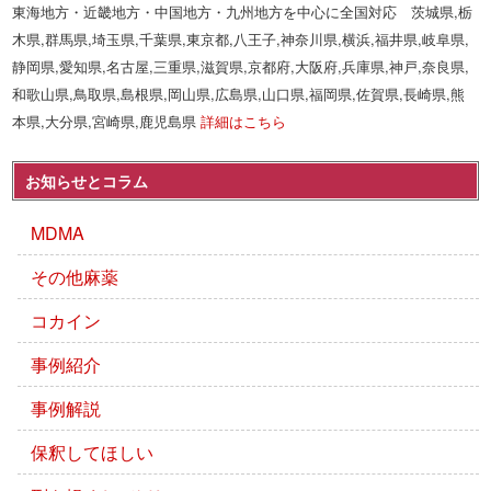
東海地方・近畿地方・中国地方・九州地方を中心に全国対応 茨城県,栃
木県,群馬県,埼玉県,千葉県,東京都,八王子,神奈川県,横浜,福井県,岐阜県,
静岡県,愛知県,名古屋,三重県,滋賀県,京都府,大阪府,兵庫県,神戸,奈良県,
和歌山県,鳥取県,島根県,岡山県,広島県,山口県,福岡県,佐賀県,長崎県,熊
本県,大分県,宮崎県,鹿児島県
詳細はこちら
お知らせとコラム
MDMA
その他麻薬
コカイン
事例紹介
事例解説
保釈してほしい