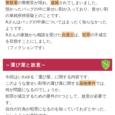
警察署
の警察官が現れ、
逮捕
されてしまいました。
預かったバッグの中に覚せい剤が入っており、覚せい剤
の単純所持容疑とのことです。
Aさんはバッグの中身についてはまったく知らなかった
ようです。
Aさんの家族から相談を受けた
弁護士
は、
犯罪
の不成立
を目指すことにしました。
（フィクションです）
～運び屋と故意～
今回はいわゆる「運び屋」に関する内容です。
このような覚せい剤等の運び屋に関する
薬物事件
では、
何が問題になるのでしょうか。
犯罪が成立するための要件の1つとして、故意が必要で
す。
自分の行為が犯罪になるのを知っていてわざとやった、