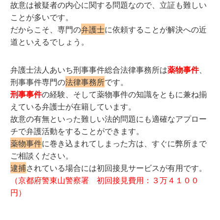
故意は被疑者の内心に関する問題なので、立証も難しい
ことが多いです。
だからこそ、専門の
弁護士
に依頼することが解決への近
道といえるでしょう。
弁護士法人あいち刑事事件総合法律事務所は
薬物事件
、
刑事事件専門の
法律事務所
です。
刑事事件
の経験、そして薬物事件の知識をともに兼ね揃
えている弁護士が在籍しています。
故意の有無といった難しい法的問題にも適確なアプロー
チで弁護活動をすることができます。
薬物事件
に巻き込まれてしまった方は、すぐに弊所まで
ご相談ください。
逮捕
されている場合には初回接見サービスが有用です。
（京都府警東山警察署 初回接見費用：３万４１００
円）