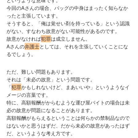
というような意味です。
今回のAさんの場合、バッグの中身はまったく知らなか
ったと主張しています。
そうすると、「俺は覚せい剤を持っている」という認識
がない、すなわち故意がない可能性があるのです。
故意がなければ
犯罪
は成立しません。
Aさんの
弁護士
としては、それを主張していくことにな
るでしょう。
ただ、難しい問題もあります。
それは「未必の故意」という問題です。
「
犯罪
かもしれないけど、まあいいや」というようなイ
メージの言葉です。
特に、高額報酬がからむような運び屋バイトの場合は未
必の故意が問題になることがあります。
高額報酬がもらえるということは何らかの禁制品なので
はないかと思うはずだ、だから未必の故意があったはず
だ、というような考え方です。