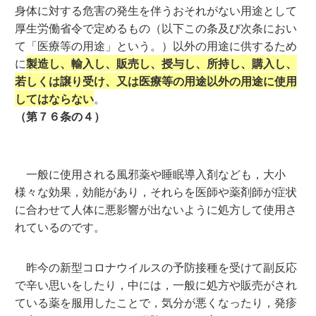
身体に対する危害の発生を伴うおそれがない用途として
厚生労働省令で定めるもの（以下この条及び次条におい
て「医療等の用途」という。）以外の用途に供するため
に
製造し、輸入し、販売し、授与し、所持し、購入し、
若しくは譲り受け、又は医療等の用途以外の用途に使用
してはならない
。
（第７６条の４）
一般に使用される風邪薬や睡眠導入剤なども，大小
様々な効果，効能があり，それらを医師や薬剤師が症状
に合わせて人体に悪影響が出ないように処方して使用さ
れているのです。
昨今の新型コロナウイルスの予防接種を受けて副反応
で辛い思いをしたり，中には，一般に処方や販売がされ
ている薬を服用したことで，気分が悪くなったり，発疹