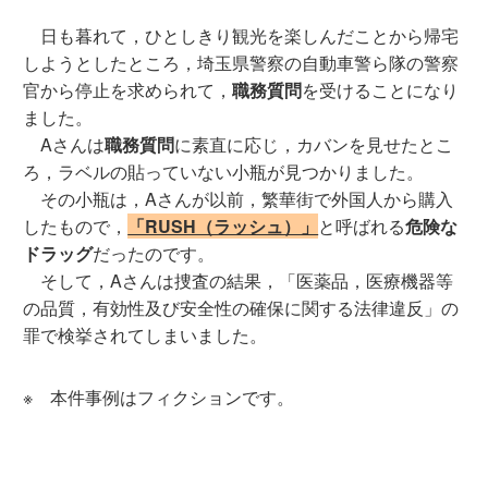
日も暮れて，ひとしきり観光を楽しんだことから帰宅
しようとしたところ，埼玉県警察の自動車警ら隊の警察
官から停止を求められて，
職務質問
を受けることになり
ました。
Aさんは
職務質問
に素直に応じ，カバンを見せたとこ
ろ，ラベルの貼っていない小瓶が見つかりました。
その小瓶は，Aさんが以前，繁華街で外国人から購入
したもので，
「RUSH（ラッシュ）」
と呼ばれる
危険な
ドラッグ
だったのです。
そして，Aさんは捜査の結果，「医薬品，医療機器等
の品質，有効性及び安全性の確保に関する法律違反」の
罪で検挙されてしまいました。
※ 本件事例はフィクションです。