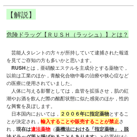
【解説】
危険ドラッグ【ＲＵＳＨ（ラッシュ）】とは？
芸能人タレントの方々が所持していて逮捕された報道
を見てご存知の方も多いかと思います。
RUSH
とは，亜硝酸エステルを主成分とする薬物で，
以前は工業のほか，青酸化合物中毒の治療や狭心症など
の医療に使用されていました。
人体に与える影響としては，血管を拡張させ，肌の紅
潮やお酒を飲んだ際の酩酊状態に似た感覚のほか，性的
な興奮を及ぼします。
日本国内においては，
２００６年に指定薬物
とするこ
とが決定され，
輸入することや販売することが禁止
さ
れ，
現在は
違法薬物
（
薬機法における「指定薬物」，脱
法ドラッグ等と呼ばれることもあります
）と位置付けら