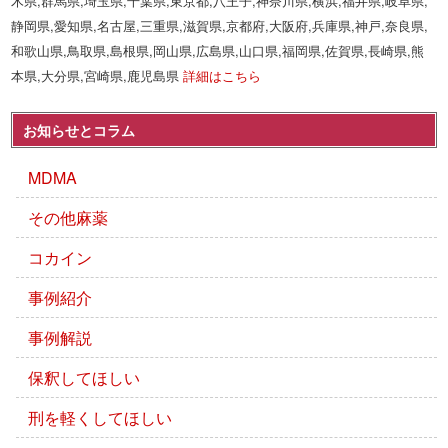
木県,群馬県,埼玉県,千葉県,東京都,八王子,神奈川県,横浜,福井県,岐阜県,
静岡県,愛知県,名古屋,三重県,滋賀県,京都府,大阪府,兵庫県,神戸,奈良県,
和歌山県,鳥取県,島根県,岡山県,広島県,山口県,福岡県,佐賀県,長崎県,熊
本県,大分県,宮崎県,鹿児島県
詳細はこちら
お知らせとコラム
MDMA
その他麻薬
コカイン
事例紹介
事例解説
保釈してほしい
刑を軽くしてほしい