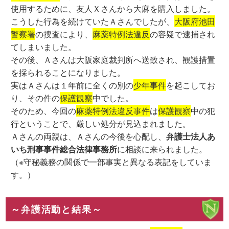
使用するために、友人Ｘさんから大麻を購入しました。
こうした行為を続けていたＡさんでしたが、
大阪府池田
警察署
の捜査により、
麻薬特例法違反
の容疑で逮捕され
てしまいました。
その後、Ａさんは大阪家庭裁判所へ送致され、観護措置
を採られることになりました。
実はＡさんは１年前に全くの別の
少年事件
を起こしてお
り、その件の
保護観察
中でした。
そのため、今回の
麻薬特例法違反事件
は
保護観察
中の犯
行ということで、厳しい処分が見込まれました。
Ａさんの両親は、Ａさんの今後を心配し、
弁護士法人あ
いち刑事事件総合法律事務所
に相談に来られました。
（※守秘義務の関係で一部事実と異なる表記をしていま
す。）
～弁護活動と結果～