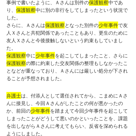
事例で書いたように、Ａさんは別件の
保護観察
中であ
り、
保護観察
中に別の非行をしてしまったという状況で
した。
さらに、Ａさんは
保護観察
となった別件の
少年事件
で友
人Ｘさんと共犯関係であったこともあり、更生のために
友人Ｘさんと今後接触しないという約束もしていまし
た。
保護観察
中に
少年事件
を起こしてしまったこと、さらに
保護観察
の際に約束した交友関係の整理もしなかったこ
となどが重なっており、Ａさんには厳しい処分が下され
ることが予想されました。
弁護士
は、付添人として選任されてから、こまめにＡさ
んに接見し、今回Ａさんがしたことの何が悪かったの
か、前回の
少年事件
を踏まえて今回少年事件を起こして
しまったことがどうして悪いのかといったことを、課題
を出しながらＡさんに考えてもらい、反省を深められる
ようにしました。