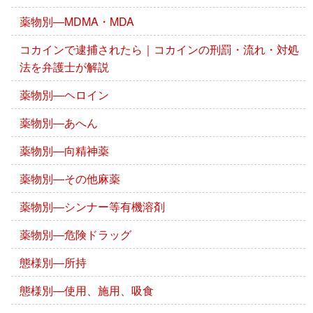
薬物別―MDMA・MDA
コカインで逮捕されたら｜コカインの刑罰・流れ・対処
法を弁護士が解説
薬物別―ヘロイン
薬物別―あへん
薬物別―向精神薬
薬物別―その他麻薬
薬物別―シンナー等有機溶剤
薬物別―危険ドラッグ
態様別―所持
態様別―使用、施用、吸食