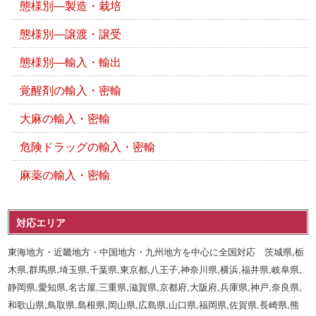
態様別―製造・栽培
態様別―譲渡・譲受
態様別―輸入・輸出
覚醒剤の輸入・密輸
大麻の輸入・密輸
危険ドラッグの輸入・密輸
麻薬の輸入・密輸
対応エリア
東海地方・近畿地方・中国地方・九州地方を中心に全国対応 茨城県,栃
木県,群馬県,埼玉県,千葉県,東京都,八王子,神奈川県,横浜,福井県,岐阜県,
静岡県,愛知県,名古屋,三重県,滋賀県,京都府,大阪府,兵庫県,神戸,奈良県,
和歌山県,鳥取県,島根県,岡山県,広島県,山口県,福岡県,佐賀県,長崎県,熊