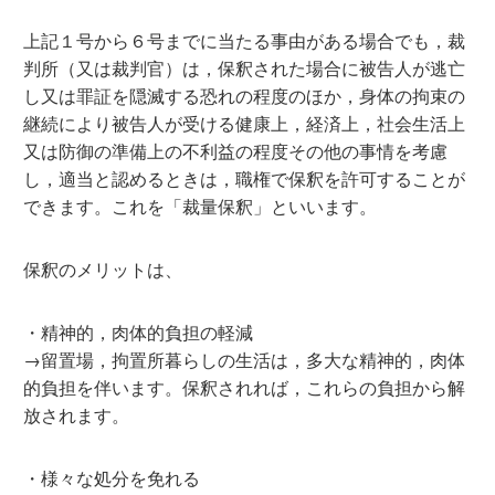
上記１号から６号までに当たる事由がある場合でも，裁
判所（又は裁判官）は，保釈された場合に被告人が逃亡
し又は罪証を隠滅する恐れの程度のほか，身体の拘束の
継続により被告人が受ける健康上，経済上，社会生活上
又は防御の準備上の不利益の程度その他の事情を考慮
し，適当と認めるときは，職権で保釈を許可することが
できます。これを「裁量保釈」といいます。
保釈のメリットは、
・精神的，肉体的負担の軽減
→留置場，拘置所暮らしの生活は，多大な精神的，肉体
的負担を伴います。保釈されれば，これらの負担から解
放されます。
・様々な処分を免れる