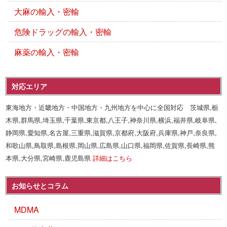
大麻の輸入・密輸
危険ドラッグの輸入・密輸
麻薬の輸入・密輸
対応エリア
東海地方・近畿地方・中国地方・九州地方を中心に全国対応 茨城県,栃
木県,群馬県,埼玉県,千葉県,東京都,八王子,神奈川県,横浜,福井県,岐阜県,
静岡県,愛知県,名古屋,三重県,滋賀県,京都府,大阪府,兵庫県,神戸,奈良県,
和歌山県,鳥取県,島根県,岡山県,広島県,山口県,福岡県,佐賀県,長崎県,熊
本県,大分県,宮崎県,鹿児島県
詳細はこちら
お知らせとコラム
MDMA