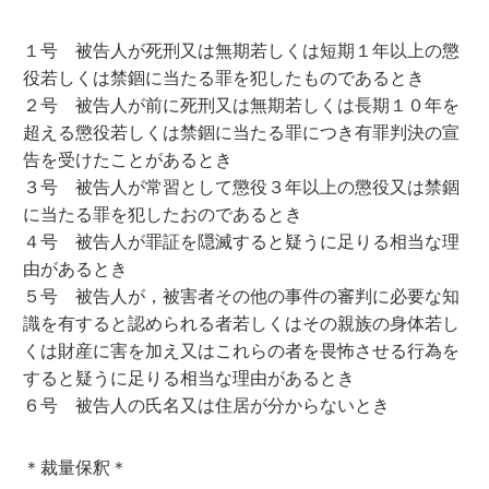
１号 被告人が死刑又は無期若しくは短期１年以上の懲
役若しくは禁錮に当たる罪を犯したものであるとき
２号 被告人が前に死刑又は無期若しくは長期１０年を
超える懲役若しくは禁錮に当たる罪につき有罪判決の宣
告を受けたことがあるとき
３号 被告人が常習として懲役３年以上の懲役又は禁錮
に当たる罪を犯したおのであるとき
４号 被告人が罪証を隠滅すると疑うに足りる相当な理
由があるとき
５号 被告人が，被害者その他の事件の審判に必要な知
識を有すると認められる者若しくはその親族の身体若し
くは財産に害を加え又はこれらの者を畏怖させる行為を
すると疑うに足りる相当な理由があるとき
６号 被告人の氏名又は住居が分からないとき
＊裁量保釈＊