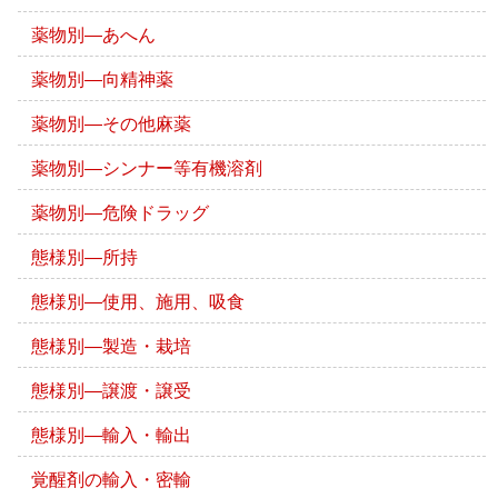
薬物別―あへん
薬物別―向精神薬
薬物別―その他麻薬
薬物別―シンナー等有機溶剤
薬物別―危険ドラッグ
態様別―所持
態様別―使用、施用、吸食
態様別―製造・栽培
態様別―譲渡・譲受
態様別―輸入・輸出
覚醒剤の輸入・密輸