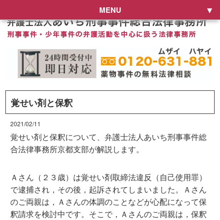
MENU
覚せい剤と保釈
2021/02/11
覚せい剤と保釈について、弁護士法人あいち刑事事件総
合法律事務所京都支部が解説します。
Ａさん（２３歳）は覚せい剤取締法違反（自己使用罪）
で逮捕され，その後，起訴されてしまいました。Ａさん
のご両親は，Ａさんの体調のことなどが心配になって保
釈請求を検討中です。そこで，Ａさんのご両親は，保釈