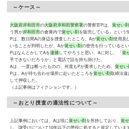
～ケース～
大阪府岸和田市
の
大阪府岸和田警察署
の警察官Pは、
覚せい
う男が
岸和田市
の倉庫内で
覚せい剤
を販売している」という
Pは、数日間Aの身辺を捜査したところ、Aが
覚せい剤
使用及
いることが判明したが、Aが
覚せい剤
の密売を行っていると
PはなんとかしてAを
逮捕
してやろうと思い、Aに対し、「
覚
手できないだろうか」と電話で話を持ち掛けた。
Aは、一度は断ったものの、何度もPが要求したため、
覚せい
Pは、Aが待ち合わせ場所に赴いたところを
覚せい剤
取締法違
して押収した。
（上記事例はフィクションです。）
～おとり捜査の適法性について～
上記事例においては、Aは現に
覚せい剤
を所持しており、
覚
し、譲受けについて10年以下の懲役に処すると規定していま