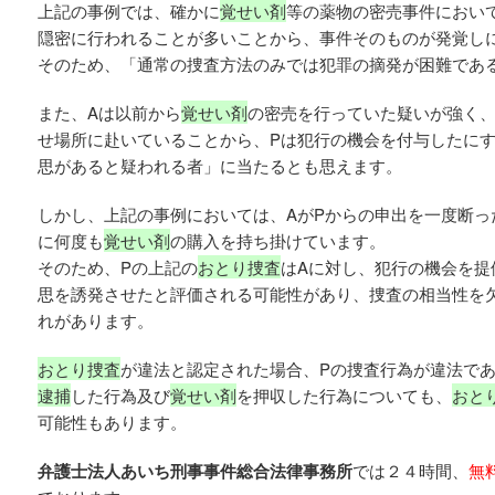
上記の事例では、確かに
覚せい剤
等の薬物の密売事件におい
隠密に行われることが多いことから、事件そのものが発覚し
そのため、「通常の捜査方法のみでは犯罪の摘発が困難であ
また、Aは以前から
覚せい剤
の密売を行っていた疑いが強く
せ場所に赴いていることから、Pは犯行の機会を付与したにす
思があると疑われる者」に当たるとも思えます。
しかし、上記の事例においては、AがPからの申出を一度断っ
に何度も
覚せい剤
の購入を持ち掛けています。
そのため、Pの上記の
おとり捜査
はAに対し、犯行の機会を提
思を誘発させたと評価される可能性があり、捜査の相当性を
れがあります。
おとり捜査
が違法と認定された場合、Pの捜査行為が違法で
逮捕
した行為及び
覚せい剤
を押収した行為についても、
おと
可能性もあります。
弁護士法人あいち刑事事件総合法律事務所
では２４時間、
無