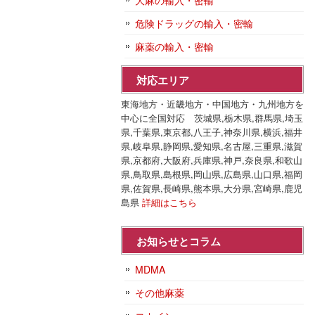
大麻の輸入・密輸
危険ドラッグの輸入・密輸
麻薬の輸入・密輸
対応エリア
東海地方・近畿地方・中国地方・九州地方を
中心に全国対応 茨城県,栃木県,群馬県,埼玉
県,千葉県,東京都,八王子,神奈川県,横浜,福井
県,岐阜県,静岡県,愛知県,名古屋,三重県,滋賀
県,京都府,大阪府,兵庫県,神戸,奈良県,和歌山
県,鳥取県,島根県,岡山県,広島県,山口県,福岡
県,佐賀県,長崎県,熊本県,大分県,宮崎県,鹿児
島県
詳細はこちら
お知らせとコラム
MDMA
その他麻薬