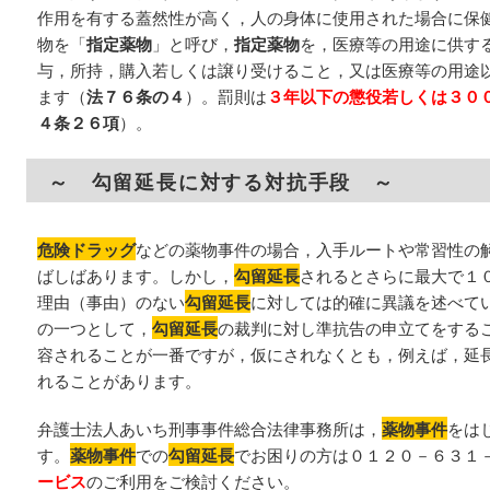
作用を有する蓋然性が高く，人の身体に使用された場合に保
物を「
指定薬物
」と呼び，
指定薬物
を，医療等の用途に供す
与，所持，購入若しくは譲り受けること，又は医療等の用途
ます（
法７６条の４
）。罰則は
３年以下の懲役若しくは３０
４条２６項
）。
～ 勾留延長に対する対抗手段 ～
危険ドラッグ
などの薬物事件の場合，入手ルートや常習性の
ばしばあります。しかし，
勾留延長
されるとさらに最大で１
理由（事由）のない
勾留延長
に対しては的確に異議を述べて
の一つとして，
勾留延長
の裁判に対し準抗告の申立てをする
容されることが一番ですが，仮にされなくとも，例えば，延
れることがあります。
弁護士法人あいち刑事事件総合法律事務所は，
薬物事件
をは
す。
薬物事件
での
勾留延長
でお困りの方は０１２０－６３１
ービス
のご利用をご検討ください。