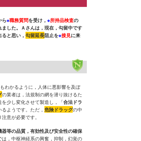
から
※
職務質問
を受け，
※
所持品検査
の
れました。Ａさんは，現在，勾留中です
出ると思い，
勾留延長
阻止を
※
接見
に来
もわかるように，人体に悪影響を及ぼ
グ
の業者は，法規制の網を潜り抜けるた
造を少し変化させて製造し，「
合法ドラ
いるようです。ただ，
危険ドラッグ
の中
り注意が必要です。
機器等の品質，有効性及び安全性の確保
では，中枢神経系の興奮，抑制，幻覚の