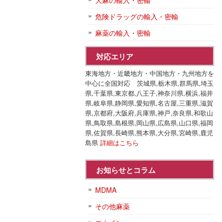
大麻の輸入・密輸
危険ドラッグの輸入・密輸
麻薬の輸入・密輸
対応エリア
東海地方・近畿地方・中国地方・九州地方を
中心に全国対応 茨城県,栃木県,群馬県,埼玉
県,千葉県,東京都,八王子,神奈川県,横浜,福井
県,岐阜県,静岡県,愛知県,名古屋,三重県,滋賀
県,京都府,大阪府,兵庫県,神戸,奈良県,和歌山
県,鳥取県,島根県,岡山県,広島県,山口県,福岡
県,佐賀県,長崎県,熊本県,大分県,宮崎県,鹿児
島県
詳細はこちら
お知らせとコラム
MDMA
その他麻薬