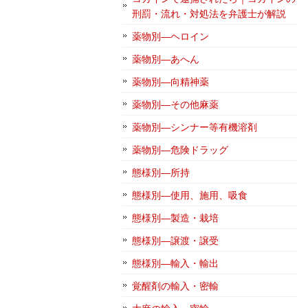
刑罰・流れ・対処法を弁護士が解説
薬物別―ヘロイン
薬物別―あへん
薬物別―向精神薬
薬物別―その他麻薬
薬物別―シンナー等有機溶剤
薬物別―危険ドラッグ
態様別―所持
態様別―使用、施用、吸食
態様別―製造・栽培
態様別―譲渡・譲受
態様別―輸入・輸出
覚醒剤の輸入・密輸