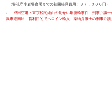
（警視庁小岩警察署までの初回接見費用：３７，０００円）
←「
成田空港・東京税関経由の覚せい剤密輸事件 刑事弁護士
浜市港南区 営利目的でヘロイン輸入 薬物弁護士の刑事弁護