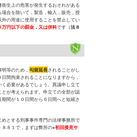
健衛生上の危害が発生するおそれがある
る場合を除いて，製造，輸入，販売，授
以外の用途に使用することを禁止してい
０万円以下の罰金，又は併科
です（
法８
解明等のため，
勾留延長
されることがし
０日間拘束されることになりますから，
いく必要があるでしょう。異議申し立て
ことが考えられます。申立ての全部が認
長期間が１０日間から６日間へと短縮さ
じめとする刑事事件専門の法律事務所で
－８８１で，まずは弊所の
※
初回接見サ