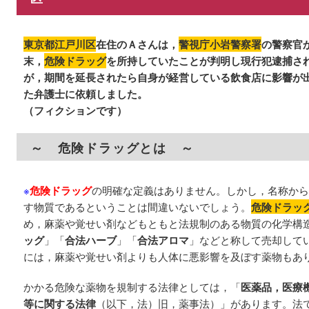
東京都江戸川区
在住のＡさんは，
警視庁小岩警察署
の警察官
末，
危険ドラッグ
を所持していたことが判明し現行犯逮捕さ
が，期間を延長されたら自身が経営している飲食店に影響が
た弁護士に依頼しました。
（フィクションです）
～ 危険ドラッグとは ～
※
危険ドラッグ
の明確な定義はありません。しかし，名称から
す物質であるということは間違いないでしょう。
危険ドラッ
め，麻薬や覚せい剤などもともと法規制のある物質の化学構
ッグ
」「
合法ハーブ
」「
合法アロマ
」などと称して売却して
には，麻薬や覚せい剤よりも人体に悪影響を及ぼす薬物もあ
かかる危険な薬物を規制する法律としては，「
医薬品，医療
等に関する法律
（以下，法）旧，薬事法）」があります。法