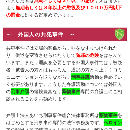
出入した者は
無期若しくは３年以上の懲役
，又は情状に
より
無期若しくは３年以上の懲役及び１０００万円以下
の罰金
に処する旨定めています。
～ 外国人の共犯事件 ～
共犯事件では立場的関係から，罪をなすりつけられた
り，供述を変遷させられたりして
冤罪の危険
をはらんで
います。また，通訳を必要とする外国人事件では，被疑
者・被告人の方とはもちろん，通訳の方とも上手くコミ
ュニケーションを取りながら，
刑事弁護
活動を進めてい
く必要があります。こうした弁護活動については外国人
の
刑事弁護
の経験豊富な，
薬物事件
専門の弁護士にご相
談されることをお勧めします。
弁護士法人あいち刑事事件総合法律事務所は
薬物事件
を
はじめとする刑事事件専門の法律事務所です。
ヘロイン
等の輸出入等で逮捕されお困りの場合は，弊所のフリー