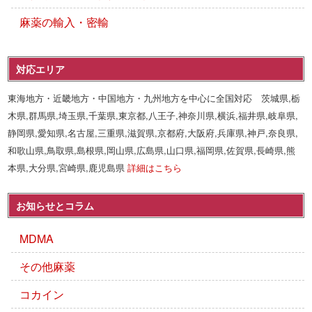
麻薬の輸入・密輸
対応エリア
東海地方・近畿地方・中国地方・九州地方を中心に全国対応 茨城県,栃
木県,群馬県,埼玉県,千葉県,東京都,八王子,神奈川県,横浜,福井県,岐阜県,
静岡県,愛知県,名古屋,三重県,滋賀県,京都府,大阪府,兵庫県,神戸,奈良県,
和歌山県,鳥取県,島根県,岡山県,広島県,山口県,福岡県,佐賀県,長崎県,熊
本県,大分県,宮崎県,鹿児島県
詳細はこちら
お知らせとコラム
MDMA
その他麻薬
コカイン