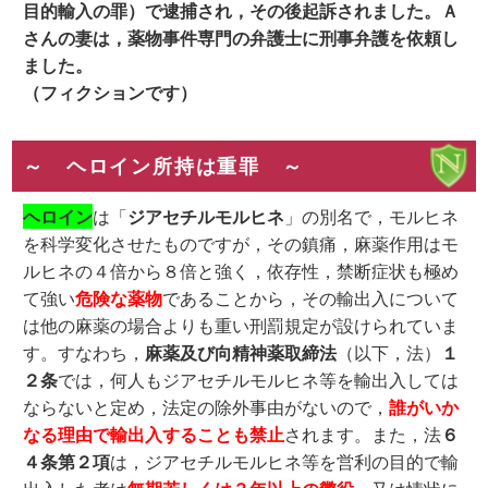
目的輸入の罪）で逮捕され，その後起訴されました。Ａ
さんの妻は，薬物事件専門の弁護士に刑事弁護を依頼し
ました。
（フィクションです）
～ ヘロイン所持は重罪 ～
ヘロイン
は「
ジアセチルモルヒネ
」の別名で，モルヒネ
を科学変化させたものですが，その鎮痛，麻薬作用はモ
ルヒネの４倍から８倍と強く，依存性，禁断症状も極め
て強い
危険な薬物
であることから，その輸出入について
は他の麻薬の場合よりも重い刑罰規定が設けられていま
す。すなわち，
麻薬及び向精神薬取締法
（以下，法）
１
２条
では，何人もジアセチルモルヒネ等を輸出入しては
ならないと定め，法定の除外事由がないので，
誰がいか
なる理由で輸出入することも禁止
されます。また，法
６
４条第２項
は，ジアセチルモルヒネ等を営利の目的で輸