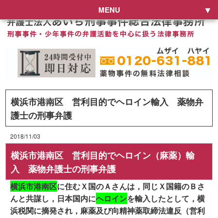
MENU
横浜市港南区 営利目的でヘロイン輸入 薬物弁
護士の刑事弁護
2018/11/03
横浜市港南区 営利目的でヘロイン（麻薬）輸
入 薬物弁護士の刑事弁護
横浜市港南区
に住むＸ国のＡさんは，同じＸ国籍のＢさ
んと共謀し，日本国内に
ヘロイン
を輸入したとして，横
浜税関に摘発され，麻薬及び向精神薬取締法違反（営利