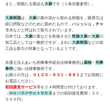
また，樹脂たる製品も
大麻
です（１条但書参照）。
大麻樹脂
は，
大麻
の葉や花から取れる樹脂を，吸煙又は
経口摂取などのために固めたもので，
ハシッシュ，チャ
ラス
などと呼ばれて取引されています。
日本では，
大麻
の葉などを乾燥させた
乾燥大麻
が
大麻
の
加工品としては一般的ですが，まれに
大麻樹脂
などの加
工品も取引の対象となっているようです。
弁護士法人あいち刑事事件総合法律事務所は
薬物
・
刑事
事件
に強い法律事務所です。
お困りの方は，
０１２０－６３１－８８１
までお気軽に
お電話ください。
初回接見サービス
等を２４時間受け付けております。
（
神奈川県伊勢佐木警察署
までの初回接見費用：３５，
０００円）