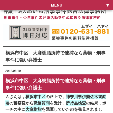
MENU
横浜市中区 大麻樹脂所持で逮捕なら薬物・刑事
事件に強い弁護士
2018/08/19
横浜市中区 大麻樹脂所持で逮捕なら薬物・刑事
事件に強い弁護士
Ａさんは，
横浜市中区
の路上で，
神奈川県伊勢佐木警察
署
の警察官から
職務質問
を受け，
所持品検査
の結果，ポ
ーチの中に
大麻樹脂
を隠匿していたのを発見されまし