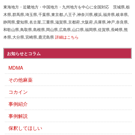
東海地方・近畿地方・中国地方・九州地方を中心に全国対応 茨城県,栃
木県,群馬県,埼玉県,千葉県,東京都,八王子,神奈川県,横浜,福井県,岐阜県,
静岡県,愛知県,名古屋,三重県,滋賀県,京都府,大阪府,兵庫県,神戸,奈良県,
和歌山県,鳥取県,島根県,岡山県,広島県,山口県,福岡県,佐賀県,長崎県,熊
本県,大分県,宮崎県,鹿児島県
詳細はこちら
お知らせとコラム
MDMA
その他麻薬
コカイン
事例紹介
事例解説
保釈してほしい