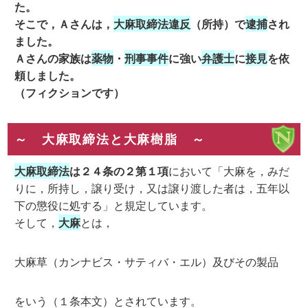
た。
そこで，Ａさんは，
大麻取締法違反
（所持）で
逮捕
され
ました。
Ａさんの家族は
薬物
・
刑事事件
に強い
弁護士
に
接見
を依
頼しました。
（フィクションです）
～ 大麻取締法と大麻樹脂 ～
大麻取締法
は２４条の２第１項
において「大麻を，みだ
りに，所持し，譲り受け，又は譲り渡した者は，五年以
下の懲役に処する」と規定しています。
そして，
大麻
とは，
大麻草（カンナビス・サティバ・エル）及びその製品
をいう（１条本文）とされています。