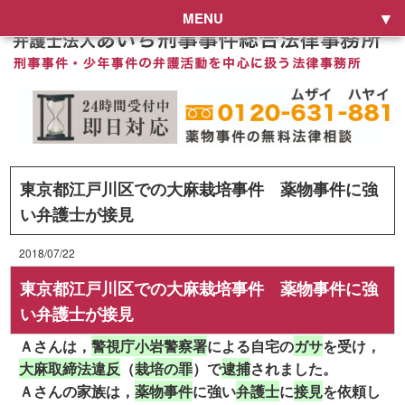
MENU
東京都江戸川区での大麻栽培事件 薬物事件に強
い弁護士が接見
2018/07/22
東京都江戸川区での大麻栽培事件 薬物事件に強
い弁護士が接見
Ａさんは，
警視庁小岩警察署
による自宅の
ガサ
を受け，
大麻取締法違反
（
栽培の罪
）で
逮捕
されました。
Ａさんの家族は，
薬物事件
に強い
弁護士
に
接見
を依頼し