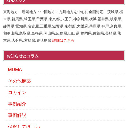
東海地方・近畿地方・中国地方・九州地方を中心に全国対応 茨城県,栃
木県,群馬県,埼玉県,千葉県,東京都,八王子,神奈川県,横浜,福井県,岐阜県,
静岡県,愛知県,名古屋,三重県,滋賀県,京都府,大阪府,兵庫県,神戸,奈良県,
和歌山県,鳥取県,島根県,岡山県,広島県,山口県,福岡県,佐賀県,長崎県,熊
本県,大分県,宮崎県,鹿児島県
詳細はこちら
お知らせとコラム
MDMA
その他麻薬
コカイン
事例紹介
事例解説
保釈してほしい