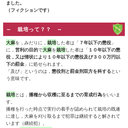
ました。
（フィクションです）
～ 栽培って？？ ～
大麻
を，みだりに，
栽培
した者は「
７年以下の懲役
」
に，
営利の目的
で
大麻
を
栽培
した者は「
１０年以下の懲
役，又は情状により１０年以下の懲役及び３００万円以
下の罰金
」に処せられます。
「及び」というのは，
懲役刑と罰金刑双方を科する
とい
う意味です。
栽培
とは，
播種から収穫に至るまでの育成行為
をいいま
す。
播種を行った時点で実行の着手が認められて栽培の既遂
に達し，大麻を刈り取るまで犯罪は継続すると解されて
います（継続犯）。