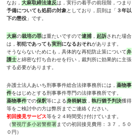
なお，
大麻取締法違反
は，実行の着手の前段階，つまり
予備についても処罰の対象
としており，罰則は「
３年以
下の懲役
」です。
大麻
の
栽培の罪
は重たいですので
逮捕
，
起訴
された場合
は，
初犯であっても
実刑
になるおそれ
があります。
そうならないためにも，具体的な再犯防止策について
弁
護士
と綿密な打ち合わせを行い，裁判所に効果的に主張
する必要があります。
弁護士法人あいち刑事事件総合法律事務所には，
薬物事
件
をはじめとする刑事事件専門の法律事務所です。
薬物事件
での
保釈
等による
身柄解放
，
執行猶予判決
獲得
等をご検討中の方は弊所までご連絡ください。
初回接見サービス
等を２４時間受け付けています。
（
警視庁多小岩警察署
までの初回接見費用：３７，５０
０円）