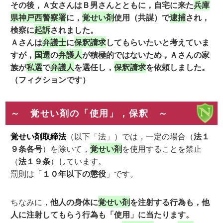
その後，Ａ女さんはＢ男さんとともに，自宅に来た
兵庫
県神戸西警察署
に，
覚せい剤
使用（共謀）で
逮捕
され，
検察に
起訴
されました。
Ａさんは
弁護士
に
保釈請求
してもらいたいと考えていま
すが，
国選
の
弁護人
が積極的ではないため，Ａさんの家
族が
私選
で
弁護人
を選任し，
保釈請求
を依頼しました。
（フィクションです）
～ 覚せい剤の「使用」，保釈 ～
覚せい剤取締法
（以下「法」）では，一定の場合（
法１
９条各号
）を除いて，
覚せい剤
を使用することを禁止
（
法１９条
）しています。
罰則は「
１０年以下の懲役
」です。
ちなみに，
他人の身体に
覚せい剤
を注射する行為も，他
人に注射してもらう行為も「使用」に当たります。