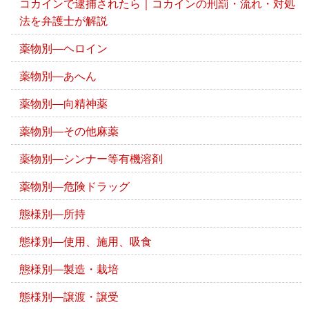
コカインで逮捕されたら｜コカインの刑罰・流れ・対処
法を弁護士が解説
薬物別―ヘロイン
薬物別―あへん
薬物別―向精神薬
薬物別―その他麻薬
薬物別―シンナー等有機溶剤
薬物別―危険ドラッグ
態様別―所持
態様別―使用、施用、吸食
態様別―製造・栽培
態様別―譲渡・譲受