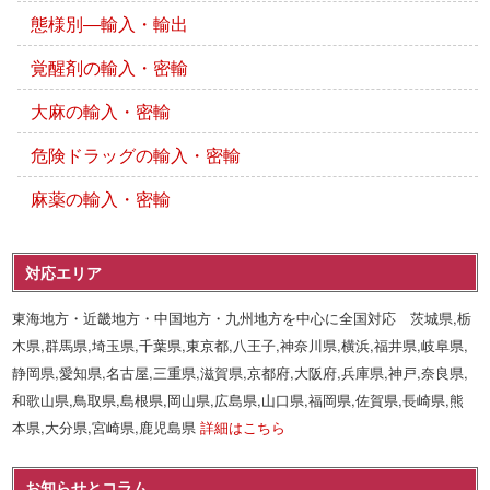
態様別―輸入・輸出
覚醒剤の輸入・密輸
大麻の輸入・密輸
危険ドラッグの輸入・密輸
麻薬の輸入・密輸
対応エリア
東海地方・近畿地方・中国地方・九州地方を中心に全国対応 茨城県,栃
木県,群馬県,埼玉県,千葉県,東京都,八王子,神奈川県,横浜,福井県,岐阜県,
静岡県,愛知県,名古屋,三重県,滋賀県,京都府,大阪府,兵庫県,神戸,奈良県,
和歌山県,鳥取県,島根県,岡山県,広島県,山口県,福岡県,佐賀県,長崎県,熊
本県,大分県,宮崎県,鹿児島県
詳細はこちら
お知らせとコラム