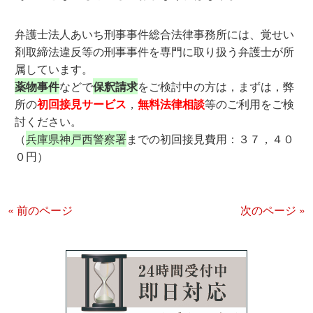
弁護士法人あいち刑事事件総合法律事務所には、覚せい
剤取締法違反等の刑事事件を専門に取り扱う弁護士が所
属しています。
薬物事件
などで
保釈請求
をご検討中の方は，まずは，弊
所の
初回接見サービス
，
無料法律相談
等のご利用をご検
討ください。
（
兵庫県神戸西警察署
までの初回接見費用：３７，４０
０円）
« 前のページ
次のページ »