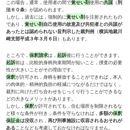
この場合，通常，使用者の間で
覚せい剤
使用の
共謀
（
刑
法６０条
）が認められます。
しかし，過去には，強制的に
覚せい剤
を注射されたもの
であり，
覚せい剤
自己使用の故意及び共犯者との共謀が
あったとは認められない旨判示した裁判例
（
横浜地裁川
崎支部平成３年３月６日
）もあります。
ところで，
保釈請求
は，
起訴
後に行うことができます。
起訴
前は，比較的身柄拘束期間が短いこと，捜査の必要
性が大きいことがその理由です。
保釈
が許可され，身柄を解放することができれば，本人
の肉体的・精神的負担の軽減につながるだけではなく，
裁判に向けた打ち合わせをじっくり行うことができるな
どの大きなメリットがあります。
しかし，
保釈
が許可されても，住む場所を制限されるな
ど様々な条件が付き，条件を守らなければ，
多額の
保釈
保証金
は没収
され，
再び刑事施設に収容されるおそれが
ある
ことなども考慮しておかなければなりません。