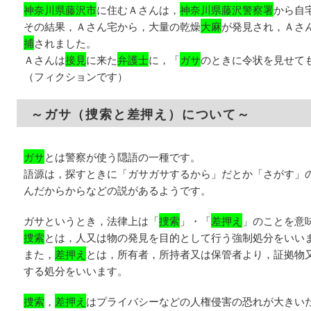
神奈川県藤沢市
に住むＡさんは，
神奈川県藤沢警察署
から自
その結果，Ａさん宅から，大量の乾燥
大麻
が発見され，Ａさ
捕
されました。
Ａさんは
接見
に来た
弁護士
に，「
ガサ
のときに令状を見せて
（フィクションです）
～ガサ（捜索と差押え）について～
ガサ
とは警察が使う隠語の一種です。
語源は，探すときに「ガサガサするから」だとか「さがす」
んだからからなどの説があるようです。
ガサというとき，法律上は「
捜索
」・「
差押え
」のことを意
捜索
とは，人又は物の発見を目的として行う強制処分をいい
また，
差押え
とは，所有者，所持者又は保管者より，証拠物
する処分をいいます。
捜索
，
差押え
はプライバシーなどの人権侵害の恐れが大きい