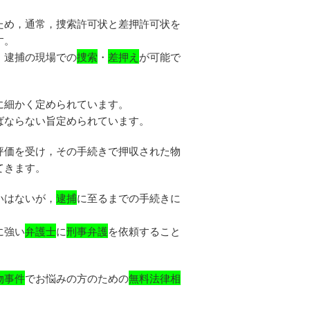
ため，通常，捜索許可状と差押許可状を
す。
，逮捕の現場での
捜索
・
差押え
が可能で
に細かく定められています。
ばならない旨定められています。
評価を受け，その手続きで押収された物
てきます。
いはないが，
逮捕
に至るまでの手続きに
。
に強い
弁護士
に
刑事弁護
を依頼すること
物事件
でお悩みの方のための
無料法律相