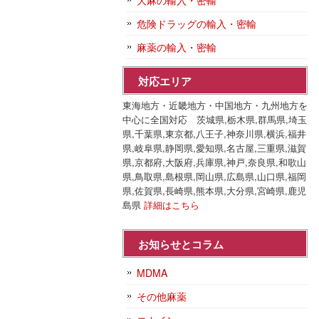
大麻の輸入・密輸
危険ドラッグの輸入・密輸
麻薬の輸入・密輸
対応エリア
東海地方・近畿地方・中国地方・九州地方を
中心に全国対応 茨城県,栃木県,群馬県,埼玉
県,千葉県,東京都,八王子,神奈川県,横浜,福井
県,岐阜県,静岡県,愛知県,名古屋,三重県,滋賀
県,京都府,大阪府,兵庫県,神戸,奈良県,和歌山
県,鳥取県,島根県,岡山県,広島県,山口県,福岡
県,佐賀県,長崎県,熊本県,大分県,宮崎県,鹿児
島県
詳細はこちら
お知らせとコラム
MDMA
その他麻薬