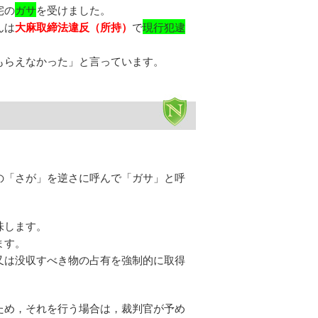
宅の
ガサ
を受けました。
んは
大麻取締法違反
（所持）
で
現行犯逮
もらえなかった」と言っています。
の「さが」を逆さに呼んで「ガサ」と呼
味します。
ます。
又は没収すべき物の占有を強制的に取得
ため，それを行う場合は，裁判官が予め