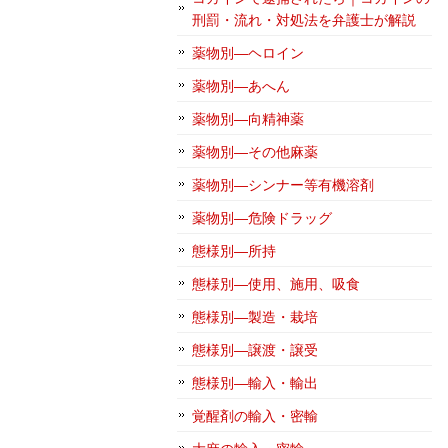
刑罰・流れ・対処法を弁護士が解説
薬物別―ヘロイン
薬物別―あへん
薬物別―向精神薬
薬物別―その他麻薬
薬物別―シンナー等有機溶剤
薬物別―危険ドラッグ
態様別―所持
態様別―使用、施用、吸食
態様別―製造・栽培
態様別―譲渡・譲受
態様別―輸入・輸出
覚醒剤の輸入・密輸