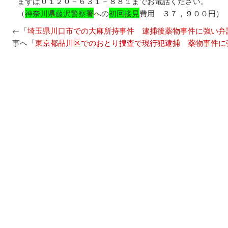
まずは０１２０－６３１－８８１までお電話ください。
（
神奈川県藤沢警察署
への
初回接見
費用 ３７，９００円）
←「
埼玉県川口市での大麻所持事件 逮捕後薬物事件に強い弁
事へ「
東京都品川区でのおとり捜査で現行犯逮捕 薬物事件に