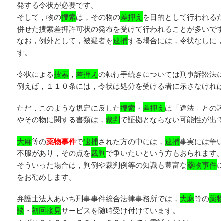
発する令状が必要です。
そして，物の
捜索
は，その物の
差押え
を目的として行われる
併せた捜索差押許可状の発布を受けて行われることが多いで
なお，例外として，被疑者を
逮捕
する場合には，令状なしに
す。
令状による
捜索
，
差押え
の執行手続きについては刑事訴訟法
例えば，１１０条には，令状は処分を受ける者に示さなけれ
ただ，このような規定に反した
捜索
・
差押え
は「違法」との
やその物に関する書類は，
裁判
で証拠とならない可能性が出
大麻
等の
薬物事件
で
逮捕
された方の中には，
逮捕
事実には争
不服があり，その点を
裁判
で争いたいという方もおられます
そういった場合は，判例や裁判例等の知識も豊富な
薬物事件
をお勧めします。
弁護士法人あいち刑事事件総合法律事務所では，
大麻
等の
薬
談
・
初回接見
サービスを随時受け付けています。