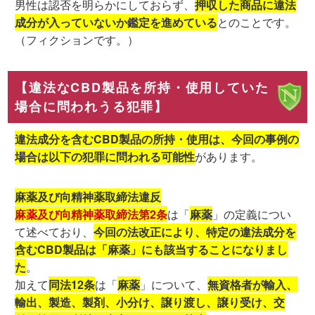
男性は認否を明らかにしておらず、
押収した商品に違法
成分が入っていないか鑑定を進めている
とのことです。
（フィクションです。）
【違法なCBD製品を所持・使用していた
場合に問われうる犯罪】
違法成分を含むCBD製品の所持・使用は、今回の事例の
場合は以下の犯罪に問われる可能性
があります。
麻薬及び向精神薬取締法違反
麻薬及び向精神薬取締法第2条
は「
麻薬
」の定義につい
て述べており、
今回の法改正により、特定の違法成分を
含むCBD製品は「麻薬」にも該当することになりまし
た
。
加えて
同法12条
は「
麻薬
」について、
無資格者が輸入、
輸出、製造、製剤、小分け、譲り渡し、譲り受け、交