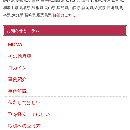
静岡県,愛知県,名古屋,三重県,滋賀県,京都府,大阪府,兵庫県,神戸,奈良県,
和歌山県,鳥取県,島根県,岡山県,広島県,山口県,福岡県,佐賀県,長崎県,熊
本県,大分県,宮崎県,鹿児島県
詳細はこちら
お知らせとコラム
MDMA
その他麻薬
コカイン
事例紹介
事例解説
保釈してほしい
刑を軽くしてほしい
取調べの受け方