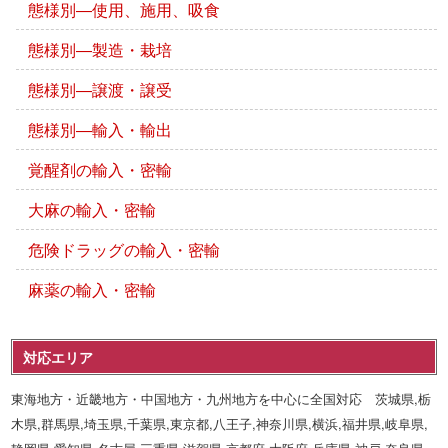
態様別―使用、施用、吸食
態様別―製造・栽培
態様別―譲渡・譲受
態様別―輸入・輸出
覚醒剤の輸入・密輸
大麻の輸入・密輸
危険ドラッグの輸入・密輸
麻薬の輸入・密輸
対応エリア
東海地方・近畿地方・中国地方・九州地方を中心に全国対応 茨城県,栃
木県,群馬県,埼玉県,千葉県,東京都,八王子,神奈川県,横浜,福井県,岐阜県,