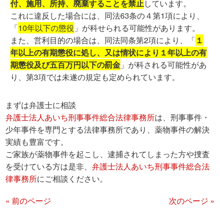
付、施用、所持、廃棄することを禁止
しています。
これに違反した場合には、同法63条の４第1項により、
「
10年以下の懲役
」が科せられる可能性があります。
また、営利目的の場合は、同法同条第2項により、「
１
年以上の有期懲役に処し、又は情状により１年以上の有
期懲役及び五百万円以下の罰金
」が科される可能性があ
り、第3項では未遂の規定も定められています。
まずは弁護士に相談
弁護士法人あいち刑事事件総合法律事務所
は、刑事事件・
少年事件を専門とする法律事務所であり、薬物事件の解決
実績も豊富です。
ご家族が薬物事件を起こし、逮捕されてしまった方や捜査
を受けている方は是非、
弁護士法人あいち刑事事件総合法
律事務所
にご相談ください。
« 前のページ
次のページ »