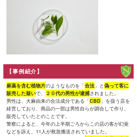
【事例紹介】
麻薬を含む植物片
のようなものを「
合法
」と
偽って客に
販売した疑い
で、
２０代の男性が逮捕
されました。
男性は、大麻由来の合法成分である「
CBD
」を扱う店を
経営しており、商品の一部は男性自らが調合して作り、
販売していたとのことです。
警察によると、今年の上半期ごろからこの店の客が幻覚
などを訴え、11人が救急搬送されていました。