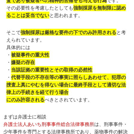
査であり被疑者への精神的苦痛をも与える行為
です。
その必要性を考慮したとしても
強制採尿を無制限に認め
ることは妥当でない
と思われます。
そこで
強制採尿は厳格な要件の下でのみ許用される
と考
えられています。
具体的には
・
被疑事件の重大性
・
嫌疑の存在
・
当該証拠の重要性とその取得の必然性
・
代替手段の不存在等の事実に照らしあわせて、犯罪の
捜査上真にやむを得ない場合に最終手段として適切な法
律上の手続きを経て行う場合
にのみ許容される
べきとされています。
まずは弁護士に相談
弁護士法人あいち刑事事件総合法律事務所
は、刑事事件・
少年事件を専門とする法律事務所であり、薬物事件の解決