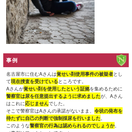
事例
名古屋市に住むAさんは
覚せい剤使用事件の被疑者
とし
て
現在捜査を受けている
ところです。
Aさんが
覚せい剤を使用したという証拠
を集めるために
警察官は尿を任意提出するように求めました
が、Aさん
はこれに
応じません
でした。
そこで警察官はAさんの承諾がないまま、
令状の発布を
待たずに自己の判断で強制採尿を行いました
。
このような
警察官の行為は認められるのでしょうか
。