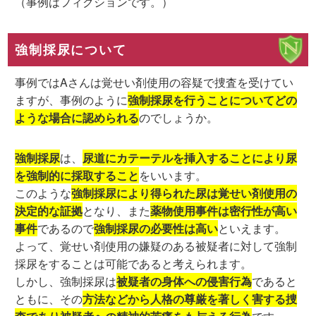
（事例はフィクションです。）
強制採尿について
事例ではAさんは覚せい剤使用の容疑で捜査を受けてい
ますが、事例のように
強制採尿を行うことについてどの
ような場合に認められる
のでしょうか。
強制採尿
は、
尿道にカテーテルを挿入することにより尿
を強制的に採取すること
をいいます。
このような
強制採尿により得られた尿は覚せい剤使用の
決定的な証拠
となり、また
薬物使用事件は密行性が高い
事件
であるので
強制採尿の必要性は高い
といえます。
よって、覚せい剤使用の嫌疑のある被疑者に対して強制
採尿をすることは可能であると考えられます。
しかし、強制採尿は
被疑者の身体への侵害行為
であると
ともに、その
方法などから人格の尊厳を著しく害する捜