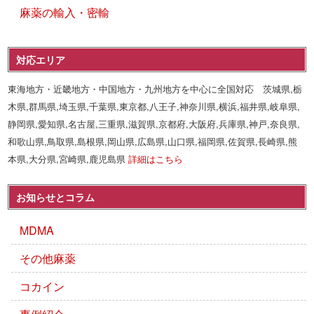
麻薬の輸入・密輸
対応エリア
東海地方・近畿地方・中国地方・九州地方を中心に全国対応 茨城県,栃
木県,群馬県,埼玉県,千葉県,東京都,八王子,神奈川県,横浜,福井県,岐阜県,
静岡県,愛知県,名古屋,三重県,滋賀県,京都府,大阪府,兵庫県,神戸,奈良県,
和歌山県,鳥取県,島根県,岡山県,広島県,山口県,福岡県,佐賀県,長崎県,熊
本県,大分県,宮崎県,鹿児島県
詳細はこちら
お知らせとコラム
MDMA
その他麻薬
コカイン